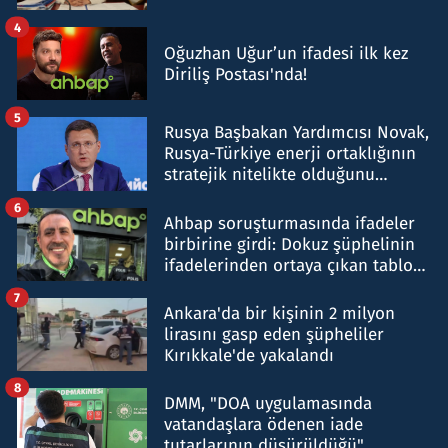
4
Oğuzhan Uğur’un ifadesi ilk kez
Diriliş Postası'nda!
5
Rusya Başbakan Yardımcısı Novak,
Rusya-Türkiye enerji ortaklığının
stratejik nitelikte olduğunu
belirtti
6
Ahbap soruşturmasında ifadeler
birbirine girdi: Dokuz şüphelinin
ifadelerinden ortaya çıkan tablo
şok etti
7
Ankara'da bir kişinin 2 milyon
lirasını gasp eden şüpheliler
Kırıkkale'de yakalandı
8
DMM, "DOA uygulamasında
vatandaşlara ödenen iade
tutarlarının düşürüldüğü"