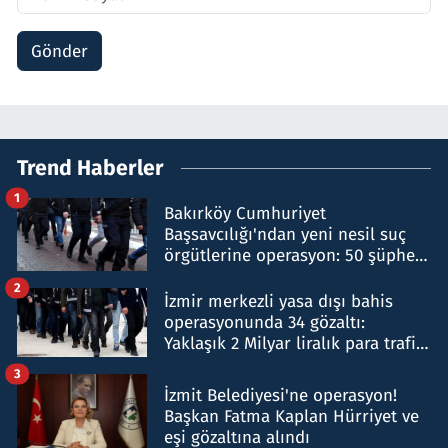
Gönder
Trend Haberler
1
Bakırköy Cumhuriyet
Başsavcılığı'ndan yeni nesil suç
örgütlerine operasyon: 50 şüpheli
hakkında gözaltı kararı
2
İzmir merkezli yasa dışı bahis
operasyonunda 34 gözaltı:
Yaklaşık 2 Milyar liralık para trafiği
tespit edildi
3
İzmit Belediyesi'ne operasyon!
Başkan Fatma Kaplan Hürriyet ve
eşi gözaltına alındı