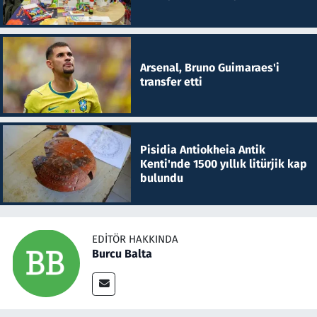
Arsenal, Bruno Guimaraes'i
transfer etti
Pisidia Antiokheia Antik
Kenti'nde 1500 yıllık litürjik kap
bulundu
EDITÖR HAKKINDA
Burcu Balta