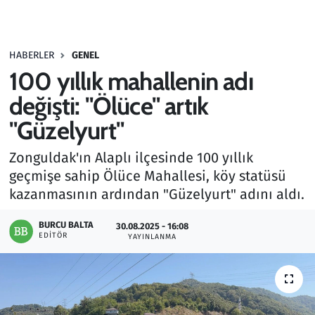
Gündem
HABERLER
GENEL
Haber
100 yıllık mahallenin adı
Kültür Sanat
değişti: "Ölüce" artık
"Güzelyurt"
Kurumsal Haberler
Zonguldak'ın Alaplı ilçesinde 100 yıllık
Lezzet Durağı
geçmişe sahip Ölüce Mahallesi, köy statüsü
kazanmasının ardından "Güzelyurt" adını aldı.
Memur ve Kamu
BURCU BALTA
30.08.2025 - 16:08
EDITÖR
YAYINLANMA
Otomobil
Oyun
Ramazan