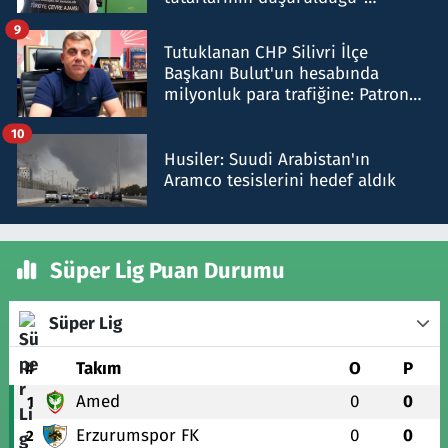
iddiasını yalanladı
9
Tutuklanan CHP Silivri İlçe
Başkanı Bulut'un hesabında
milyonluk para trafiğine: Patron
talimat verdi, ben gönderdim
10
Husiler: Suudi Arabistan'ın
Aramco tesislerini hedef aldık
Süper Lig Puan Durumu
Süper Lig
#
Takım
O
P
Amed
0
0
1
Erzurumspor FK
0
0
2