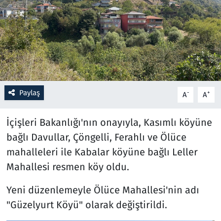
Resmi İlanlar
Rüya Tabirleri
Sağlık
Paylaş
-
+
A
A
Savunma Sanayi
İçişleri Bakanlığı'nın onayıyla, Kasımlı köyüne
Seçim 2023
bağlı Davullar, Çöngelli, Ferahlı ve Ölüce
Spor
mahalleleri ile Kabalar köyüne bağlı Leller
Mahallesi resmen köy oldu.
Teknoloji ve Bilim
Yeni düzenlemeyle Ölüce Mahallesi'nin adı
Televizyon
"Güzelyurt Köyü" olarak değiştirildi.