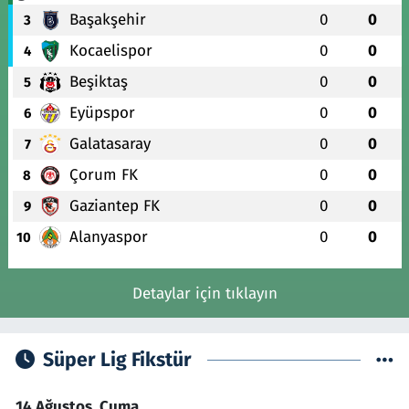
Başakşehir
0
0
3
Kocaelispor
0
0
4
Beşiktaş
0
0
5
Eyüpspor
0
0
6
Galatasaray
0
0
7
Çorum FK
0
0
8
Gaziantep FK
0
0
9
Alanyaspor
0
0
10
Detaylar için tıklayın
Süper Lig Fikstür
14 Ağustos, Cuma