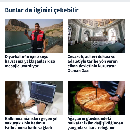
Bunlar da ilginizi çekebilir
Diyarbakır'ın içme suyu
Cesareti, askeri dehası ve
havzasına yaklaşanlar kısa
adaletiyle tarihe yön veren,
mesajla uyarılıyor
cihan devletinin kurucusu:
Osman Gazi
Kalkınma ajansları geçen yıl
Ağaçların gövdesindeki
yaklaşık 7 bin kadının
halkalar iklim değişikliğinden
istihdamına katkı sağladı
yangınlara kadar doğanın