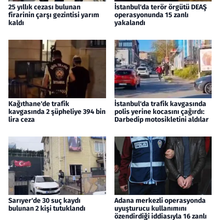
25 yıllık cezası bulunan
İstanbul'da terör örgütü DEAŞ
firarinin çarşı gezintisi yarım
operasyonunda 15 zanlı
kaldı
yakalandı
Kağıthane'de trafik
İstanbul'da trafik kavgasında
kavgasında 2 şüpheliye 394 bin
polis yerine kocasını çağırdı:
lira ceza
Darbedip motosikletini aldılar
Sarıyer'de 30 suç kaydı
Adana merkezli operasyonda
bulunan 2 kişi tutuklandı
uyuşturucu kullanımını
özendirdiği iddiasıyla 16 zanlı