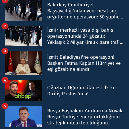
1
Bakırköy Cumhuriyet
Başsavcılığı'ndan yeni nesil suç
örgütlerine operasyon: 50 şüpheli
hakkında gözaltı kararı
2
İzmir merkezli yasa dışı bahis
operasyonunda 34 gözaltı:
Yaklaşık 2 Milyar liralık para trafiği
tespit edildi
3
İzmit Belediyesi'ne operasyon!
Başkan Fatma Kaplan Hürriyet ve
eşi gözaltına alındı
4
Oğuzhan Uğur’un ifadesi ilk kez
Diriliş Postası'nda!
5
Rusya Başbakan Yardımcısı Novak,
Rusya-Türkiye enerji ortaklığının
stratejik nitelikte olduğunu
belirtti