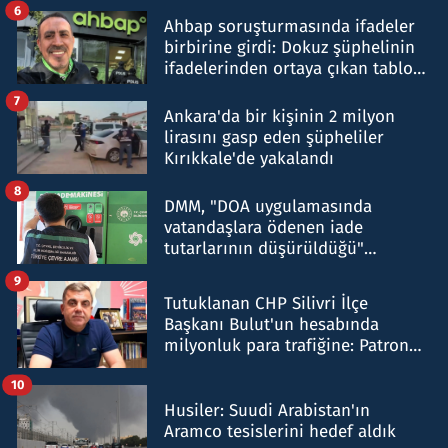
6
Ahbap soruşturmasında ifadeler
birbirine girdi: Dokuz şüphelinin
ifadelerinden ortaya çıkan tablo
şok etti
7
Ankara'da bir kişinin 2 milyon
lirasını gasp eden şüpheliler
Kırıkkale'de yakalandı
8
DMM, "DOA uygulamasında
vatandaşlara ödenen iade
tutarlarının düşürüldüğü"
iddiasını yalanladı
9
Tutuklanan CHP Silivri İlçe
Başkanı Bulut'un hesabında
milyonluk para trafiğine: Patron
talimat verdi, ben gönderdim
10
Husiler: Suudi Arabistan'ın
Aramco tesislerini hedef aldık