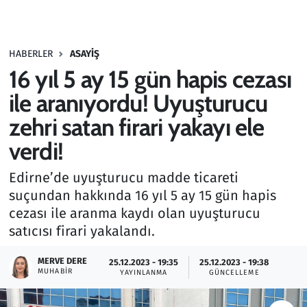
Gündem
HABERLER
ASAYIŞ
Haber
16 yıl 5 ay 15 gün hapis cezası
Kültür Sanat
ile aranıyordu! Uyuşturucu
zehri satan firari yakayı ele
Kurumsal Haberler
verdi!
Lezzet Durağı
Edirne’de uyuşturucu madde ticareti
suçundan hakkında 16 yıl 5 ay 15 gün hapis
Memur ve Kamu
cezası ile aranma kaydı olan uyuşturucu
satıcısı firari yakalandı.
Otomobil
MERVE DERE
25.12.2023 - 19:35
25.12.2023 - 19:38
Oyun
MUHABIR
YAYINLANMA
GÜNCELLEME
Ramazan