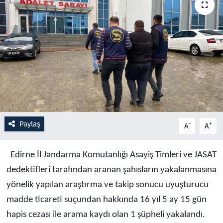
Resmi İlanlar
Rüya Tabirleri
Sağlık
Savunma Sanayi
Paylaş
Seçim 2023
-
+
A
A
Spor
Edirne İl Jandarma Komutanlığı Asayiş Timleri ve JASAT
dedektifleri tarafından aranan şahısların yakalanmasına
Teknoloji ve Bilim
yönelik yapılan araştırma ve takip sonucu uyuşturucu
madde ticareti suçundan hakkında 16 yıl 5 ay 15 gün
Televizyon
hapis cezası ile arama kaydı olan 1 şüpheli yakalandı.