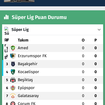
Süper Lig Puan Durumu
Süper Lig
#
Takım
O
P
Amed
0
0
1
Erzurumspor FK
0
0
2
Başakşehir
0
0
3
Kocaelispor
0
0
4
Beşiktaş
0
0
5
Eyüpspor
0
0
6
Galatasaray
0
0
7
Çorum FK
0
0
8