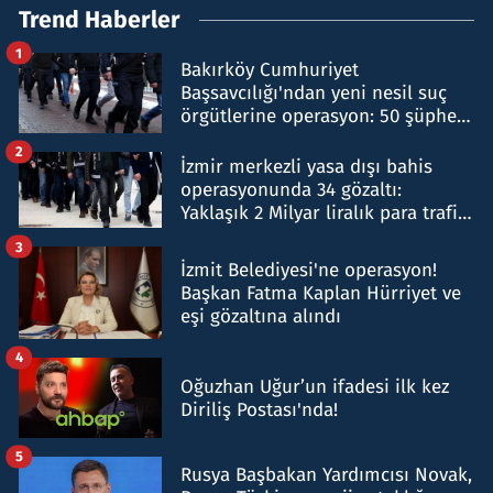
Trend Haberler
1
Bakırköy Cumhuriyet
Başsavcılığı'ndan yeni nesil suç
örgütlerine operasyon: 50 şüpheli
hakkında gözaltı kararı
2
İzmir merkezli yasa dışı bahis
operasyonunda 34 gözaltı:
Yaklaşık 2 Milyar liralık para trafiği
tespit edildi
3
İzmit Belediyesi'ne operasyon!
Başkan Fatma Kaplan Hürriyet ve
eşi gözaltına alındı
4
Oğuzhan Uğur’un ifadesi ilk kez
Diriliş Postası'nda!
5
Rusya Başbakan Yardımcısı Novak,