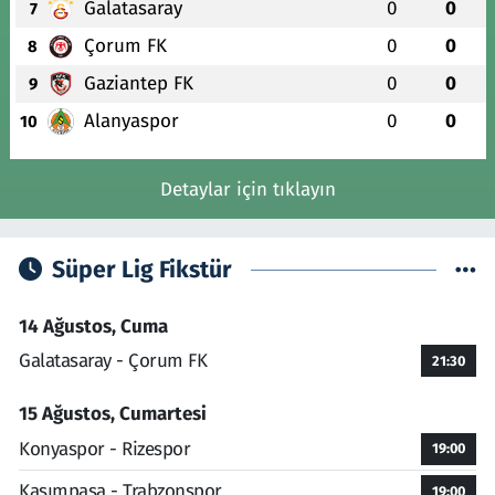
Galatasaray
0
0
7
Çorum FK
0
0
8
Gaziantep FK
0
0
9
Alanyaspor
0
0
10
Detaylar için tıklayın
Süper Lig Fikstür
14 Ağustos, Cuma
Galatasaray - Çorum FK
21:30
15 Ağustos, Cumartesi
Konyaspor - Rizespor
19:00
Kasımpaşa - Trabzonspor
19:00