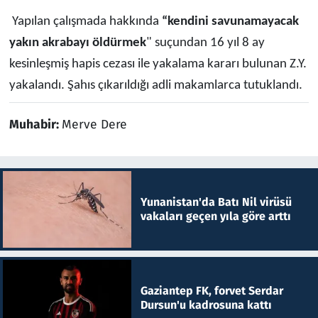
Yapılan çalışmada hakkında
“kendini savunamayacak
yakın akrabayı öldürmek
" suçundan 16 yıl 8 ay
kesinleşmiş hapis cezası ile yakalama kararı bulunan Z.Y.
yakalandı. Şahıs çıkarıldığı adli makamlarca tutuklandı.
Muhabir:
Merve Dere
Yunanistan'da Batı Nil virüsü
vakaları geçen yıla göre arttı
Gaziantep FK, forvet Serdar
Dursun'u kadrosuna kattı