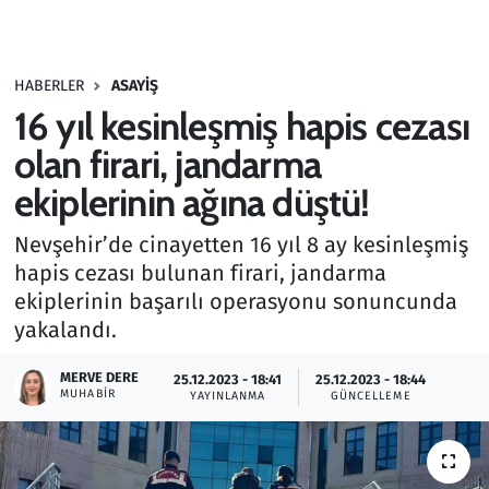
Gündem
HABERLER
ASAYIŞ
Haber
16 yıl kesinleşmiş hapis cezası
Kültür Sanat
olan firari, jandarma
ekiplerinin ağına düştü!
Kurumsal Haberler
Nevşehir’de cinayetten 16 yıl 8 ay kesinleşmiş
Lezzet Durağı
hapis cezası bulunan firari, jandarma
ekiplerinin başarılı operasyonu sonuncunda
Memur ve Kamu
yakalandı.
Otomobil
MERVE DERE
25.12.2023 - 18:41
25.12.2023 - 18:44
MUHABIR
YAYINLANMA
GÜNCELLEME
Oyun
Ramazan