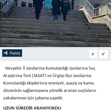
Resmi İlanlar
Rüya Tabirleri
Sağlık
Savunma Sanayi
Paylaş
-
+
A
A
Seçim 2023
Nevşehir İl Jandarma Komutanlığı Jandarma Suç
Spor
Araştırma Timi (JASAT) ve Ürgüp İlçe Jandarma
Komutanlığı ekiplerince emniyet, asayiş ve kamu
Teknoloji ve Bilim
düzeninin sağlanmasına yönelik aranan suçluların
yakalanması için çalışma yapıldı.
Televizyon
UZUN SÜREDİR ARANIYORDU