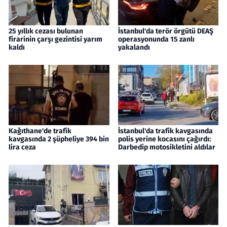
25 yıllık cezası bulunan
İstanbul'da terör örgütü DEAŞ
firarinin çarşı gezintisi yarım
operasyonunda 15 zanlı
kaldı
yakalandı
Kağıthane'de trafik
İstanbul'da trafik kavgasında
kavgasında 2 şüpheliye 394 bin
polis yerine kocasını çağırdı:
lira ceza
Darbedip motosikletini aldılar