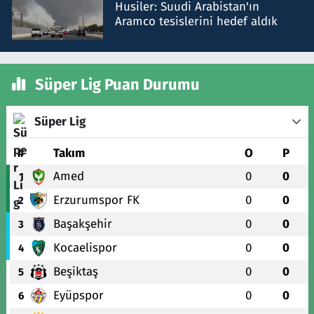
Husiler: Suudi Arabistan'ın
Aramco tesislerini hedef aldık
Süper Lig Puan Durumu
Süper Lig
#
Takım
O
P
Amed
0
0
1
Erzurumspor FK
0
0
2
Başakşehir
0
0
3
Kocaelispor
0
0
4
Beşiktaş
0
0
5
Eyüpspor
0
0
6