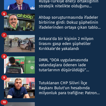
Rusya-Türkiye enerji ortaklığının
stratejik nitelikte olduğunu
belirtti
6
Ahbap soruşturmasında ifadeler
birbirine girdi: Dokuz şüphelinin
ifadelerinden ortaya çıkan tablo
şok etti
7
Ankara'da bir kişinin 2 milyon
lirasını gasp eden şüpheliler
Kırıkkale'de yakalandı
8
DMM, "DOA uygulamasında
vatandaşlara ödenen iade
tutarlarının düşürüldüğü"
iddiasını yalanladı
9
Tutuklanan CHP Silivri İlçe
Başkanı Bulut'un hesabında
milyonluk para trafiğine: Patron
talimat verdi, ben gönderdim
10