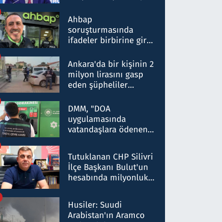
ortaklığının stratejik
nitelikte olduğunu
Ahbap
belirtti
soruşturmasında
ifadeler birbirine girdi:
Dokuz şüphelinin
ifadelerinden ortaya
Ankara'da bir kişinin 2
çıkan tablo şok etti
milyon lirasını gasp
eden şüpheliler
Kırıkkale'de yakalandı
DMM, "DOA
uygulamasında
vatandaşlara ödenen
iade tutarlarının
düşürüldüğü" iddiasını
Tutuklanan CHP Silivri
yalanladı
İlçe Başkanı Bulut'un
hesabında milyonluk
para trafiğine: Patron
talimat verdi, ben
Husiler: Suudi
gönderdim
Arabistan'ın Aramco