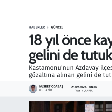
Resmi İlanlar
Rüya Tabirleri
HABERLER
GÜNCEL
18 yıl önce k
Sağlık
gelini de tutu
Savunma Sanayi
Seçim 2023
Kastamonu'nun Azdavay ilçes
gözaltına alınan gelini de tut
Spor
NUSRET ODABAŞ
21.09.2024 - 08:36
Teknoloji ve Bilim
MUHABIR
YAYINLANMA
Televizyon