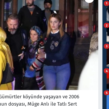
1
2
3
4
5
Gümürtler köyünde yaşayan ve 2006
n dosyası, Müge Anlı ile Tatlı Sert