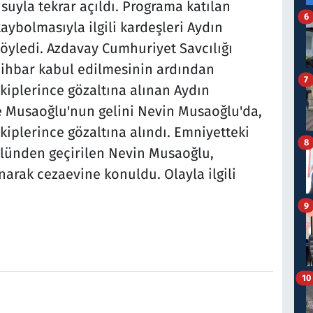
uyla tekrar açıldı. Programa katılan
6
aybolmasıyla ilgili kardeşleri Aydın
öyledi. Azdavay Cumhuriyet Savcılığı
 ihbar kabul edilmesinin ardından
7
iplerince gözaltına alınan Aydın
e Musaoğlu'nun gelini Nevin Musaoğlu'da,
plerince gözaltına alındı. Emniyetteki
8
olünden geçirilen Nevin Musaoğlu,
narak cezaevine konuldu. Olayla ilgili
9
10