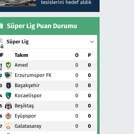
tesislerini hedef aldık
Süper Lig Puan Durumu
Süper Lig
#
Takım
O
P
Amed
0
0
1
Erzurumspor FK
0
0
2
Başakşehir
0
0
3
Kocaelispor
0
0
4
Beşiktaş
0
0
5
Eyüpspor
0
0
6
Galatasaray
0
0
7