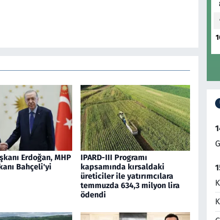
1
1
G
şkanı Erdoğan, MHP
IPARD-III Programı
anı Bahçeli'yi
kapsamında kırsaldaki
1
üreticiler ile yatırımcılara
K
temmuzda 634,3 milyon lira
ödendi
K