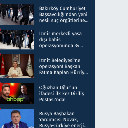
Bakırköy Cumhuriyet
Başsavcılığı'ndan yeni
nesil suç örgütlerine
operasyon: 50 şüpheli
hakkında gözaltı kararı
İzmir merkezli yasa
dışı bahis
operasyonunda 34
gözaltı: Yaklaşık 2
Milyar liralık para
İzmit Belediyesi'ne
trafiği tespit edildi
operasyon! Başkan
Fatma Kaplan Hürriyet
ve eşi gözaltına alındı
Oğuzhan Uğur’un
ifadesi ilk kez Diriliş
Postası'nda!
Rusya Başbakan
Yardımcısı Novak,
Rusya-Türkiye enerji