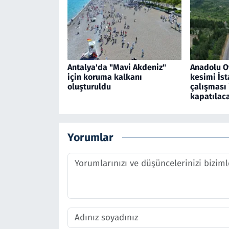
Antalya'da "Mavi Akdeniz"
Anadolu O
için koruma kalkanı
kesimi İst
oluşturuldu
çalışması 
kapatılac
Yorumlar