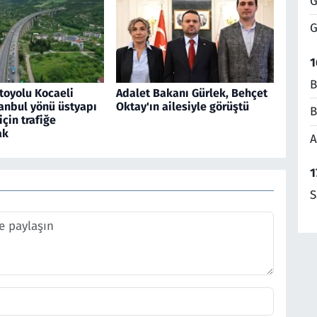
G
G
1
B
toyolu Kocaeli
Adalet Bakanı Gürlek, Behçet
anbul yönü üstyapı
Oktay'ın ailesiyle görüştü
B
için trafiğe
ak
A
1
S