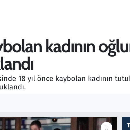
aybolan kadının oğl
klandı
inde 18 yıl önce kaybolan kadının tut
uklandı.