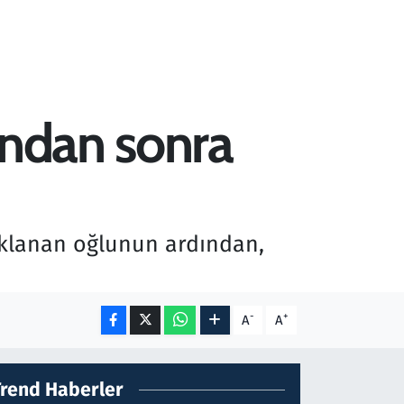
undan sonra
uklanan oğlunun ardından,
-
+
A
A
Trend Haberler