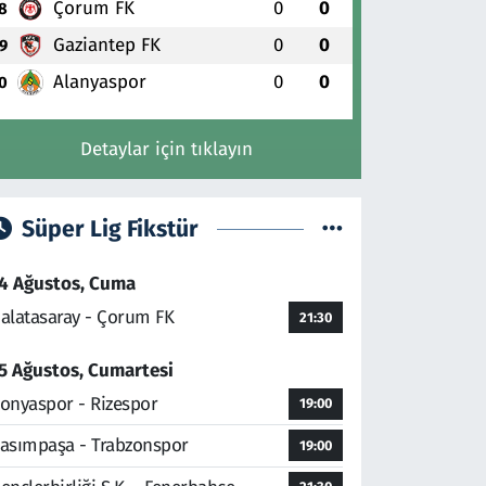
Çorum FK
0
0
8
Gaziantep FK
0
0
9
Alanyaspor
0
0
0
Detaylar için tıklayın
Süper Lig Fikstür
4 Ağustos, Cuma
alatasaray - Çorum FK
21:30
5 Ağustos, Cumartesi
onyaspor - Rizespor
19:00
asımpaşa - Trabzonspor
19:00