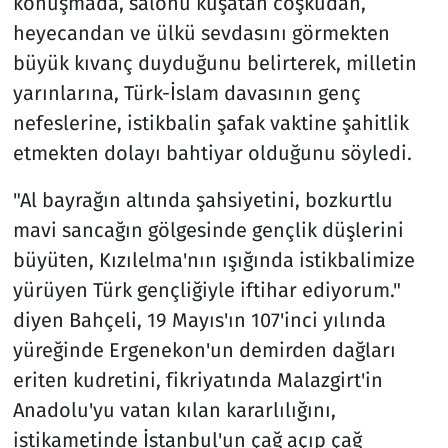
konuşmada, salonu kuşatan coşkudan,
heyecandan ve ülkü sevdasını görmekten
büyük kıvanç duyduğunu belirterek, milletin
yarınlarına, Türk-İslam davasının genç
nefeslerine, istikbalin şafak vaktine şahitlik
etmekten dolayı bahtiyar olduğunu söyledi.
"Al bayrağın altında şahsiyetini, bozkurtlu
mavi sancağın gölgesinde gençlik düşlerini
büyüten, Kızılelma'nın ışığında istikbalimize
yürüyen Türk gençliğiyle iftihar ediyorum."
diyen Bahçeli, 19 Mayıs'ın 107'inci yılında
yüreğinde Ergenekon'un demirden dağları
eriten kudretini, fikriyatında Malazgirt'in
Anadolu'yu vatan kılan kararlılığını,
istikametinde İstanbul'un çağ açıp çağ