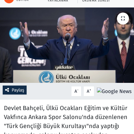
YAYINLANMA
OKUNMA SÜRESI
Resmi İlanlar
Rüya Tabirleri
Sağlık
Savunma Sanayi
Seçim 2023
Spor
Paylaş
-
+
A
A
Teknoloji ve Bilim
Devlet Bahçeli, Ülkü Ocakları Eğitim ve Kültür
Vakfınca Ankara Spor Salonu'nda düzenlenen
Televizyon
"Türk Gençliği Büyük Kurultayı"nda yaptığı