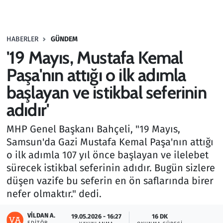
Gündem
HABERLER
GÜNDEM
Haber
'19 Mayıs, Mustafa Kemal
Kültür Sanat
Paşa'nın attığı o ilk adımla
başlayan ve istikbal seferinin
Kurumsal Haberler
adıdır'
Lezzet Durağı
MHP Genel Başkanı Bahçeli, "19 Mayıs,
Samsun'da Gazi Mustafa Kemal Paşa'nın attığı
Memur ve Kamu
o ilk adımla 107 yıl önce başlayan ve ilelebet
sürecek istikbal seferinin adıdır. Bugün sizlere
Otomobil
düşen vazife bu seferin en ön saflarında birer
nefer olmaktır." dedi.
Oyun
VILDAN A.
19.05.2026 - 16:27
16 DK
Ramazan
EDITÖR