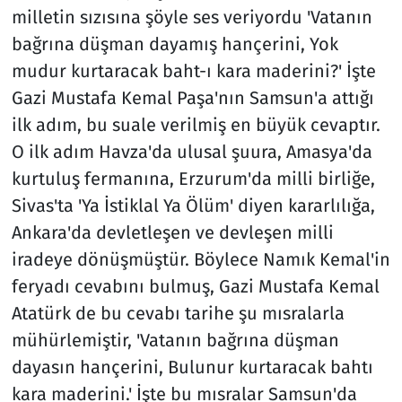
milletin sızısına şöyle ses veriyordu 'Vatanın
bağrına düşman dayamış hançerini, Yok
mudur kurtaracak baht-ı kara maderini?' İşte
Gazi Mustafa Kemal Paşa'nın Samsun'a attığı
ilk adım, bu suale verilmiş en büyük cevaptır.
O ilk adım Havza'da ulusal şuura, Amasya'da
kurtuluş fermanına, Erzurum'da milli birliğe,
Sivas'ta 'Ya İstiklal Ya Ölüm' diyen kararlılığa,
Ankara'da devletleşen ve devleşen milli
iradeye dönüşmüştür. Böylece Namık Kemal'in
feryadı cevabını bulmuş, Gazi Mustafa Kemal
Atatürk de bu cevabı tarihe şu mısralarla
mühürlemiştir, 'Vatanın bağrına düşman
dayasın hançerini, Bulunur kurtaracak bahtı
kara maderini.' İşte bu mısralar Samsun'da