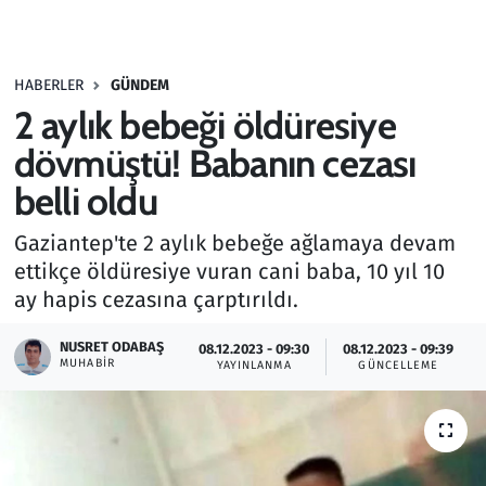
Gündem
HABERLER
GÜNDEM
Haber
2 aylık bebeği öldüresiye
Kültür Sanat
dövmüştü! Babanın cezası
belli oldu
Kurumsal Haberler
Gaziantep'te 2 aylık bebeğe ağlamaya devam
Lezzet Durağı
ettikçe öldüresiye vuran cani baba, 10 yıl 10
ay hapis cezasına çarptırıldı.
Memur ve Kamu
NUSRET ODABAŞ
08.12.2023 - 09:30
08.12.2023 - 09:39
MUHABIR
YAYINLANMA
GÜNCELLEME
Otomobil
Oyun
Ramazan