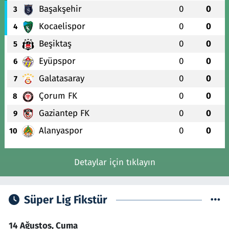
Başakşehir
0
0
3
Kocaelispor
0
0
4
Beşiktaş
0
0
5
Eyüpspor
0
0
6
Galatasaray
0
0
7
Çorum FK
0
0
8
Gaziantep FK
0
0
9
Alanyaspor
0
0
10
Detaylar için tıklayın
Süper Lig Fikstür
14 Ağustos, Cuma