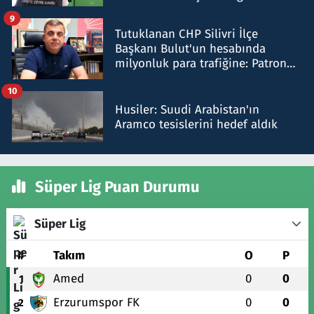
iddiasını yalanladı
9
Tutuklanan CHP Silivri İlçe
Başkanı Bulut'un hesabında
milyonluk para trafiğine: Patron
talimat verdi, ben gönderdim
10
Husiler: Suudi Arabistan'ın
Aramco tesislerini hedef aldık
Süper Lig Puan Durumu
Süper Lig
#
Takım
O
P
Amed
0
0
1
Erzurumspor FK
0
0
2