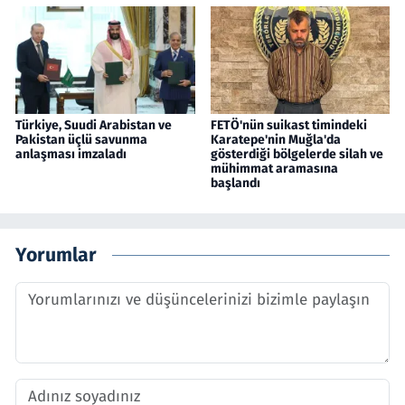
Türkiye, Suudi Arabistan ve
FETÖ'nün suikast timindeki
Pakistan üçlü savunma
Karatepe'nin Muğla'da
anlaşması imzaladı
gösterdiği bölgelerde silah ve
mühimmat aramasına
başlandı
Yorumlar