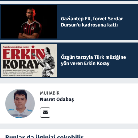
Gaziantep FK, forvet Serdar
Dursun'u kadrosuna kattı
Özgün tarzıyla Türk müziğine
yön veren Erkin Koray
MUHABIR
Nusret Odabaş
Bunlar da ilginizi çekebilir