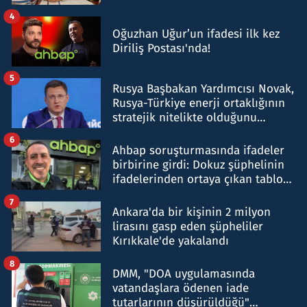
4
Oğuzhan Uğur’un ifadesi ilk kez
Diriliş Postası'nda!
5
Rusya Başbakan Yardımcısı Novak,
Rusya-Türkiye enerji ortaklığının
stratejik nitelikte olduğunu
belirtti
6
Ahbap soruşturmasında ifadeler
birbirine girdi: Dokuz şüphelinin
ifadelerinden ortaya çıkan tablo
şok etti
7
Ankara'da bir kişinin 2 milyon
lirasını gasp eden şüpheliler
Kırıkkale'de yakalandı
8
DMM, "DOA uygulamasında
vatandaşlara ödenen iade
tutarlarının düşürüldüğü"