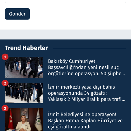
Gönder
Trend Haberler
1
Bakırköy Cumhuriyet
Başsavcılığı'ndan yeni nesil suç
örgütlerine operasyon: 50 şüpheli
hakkında gözaltı kararı
2
İzmir merkezli yasa dışı bahis
operasyonunda 34 gözaltı:
Yaklaşık 2 Milyar liralık para trafiği
tespit edildi
3
İzmit Belediyesi'ne operasyon!
Başkan Fatma Kaplan Hürriyet ve
eşi gözaltına alındı