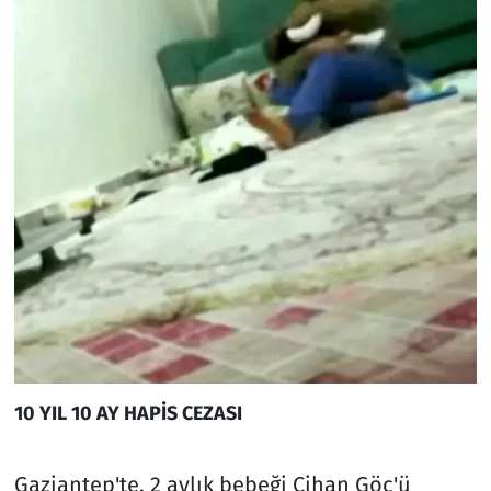
10 YIL 10 AY HAPİS CEZASI
Gaziantep'te, 2 aylık bebeği Cihan Göç'ü