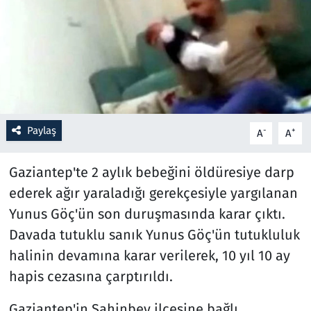
Resmi İlanlar
Rüya Tabirleri
Sağlık
Paylaş
-
+
A
A
Savunma Sanayi
Gaziantep'te 2 aylık bebeğini öldüresiye darp
Seçim 2023
ederek ağır yaraladığı gerekçesiyle yargılanan
Spor
Yunus Göç'ün son duruşmasında karar çıktı.
Davada tutuklu sanık Yunus Göç'ün tutukluluk
Teknoloji ve Bilim
halinin devamına karar verilerek, 10 yıl 10 ay
hapis cezasına çarptırıldı.
Televizyon
Gaziantep'in Şahinbey ilçesine bağlı