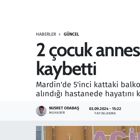
Resmi İlanlar
Rüya Tabirleri
HABERLER
GÜNCEL
2 çocuk annesi
Sağlık
kaybetti
Savunma Sanayi
Seçim 2023
Mardin'de 5'inci kattaki bal
alındığı hastanede hayatını k
Spor
NUSRET ODABAŞ
03.09.2024 - 15:22
Teknoloji ve Bilim
MUHABIR
YAYINLANMA
Televizyon