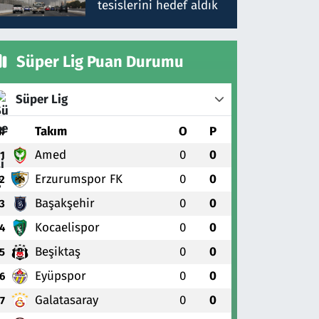
tesislerini hedef aldık
Süper Lig Puan Durumu
Süper Lig
#
Takım
O
P
Amed
0
0
1
Erzurumspor FK
0
0
2
Başakşehir
0
0
3
Kocaelispor
0
0
4
Beşiktaş
0
0
5
Eyüpspor
0
0
6
Galatasaray
0
0
7