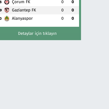
Çorum FK
0
0
8
Gaziantep FK
0
0
9
Alanyaspor
0
0
0
Detaylar için tıklayın