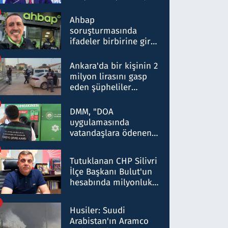
ortaklığının stratejik
nitelikte olduğunu
Ahbap
belirtti
soruşturmasında
ifadeler birbirine girdi:
Dokuz şüphelinin
ifadelerinden ortaya
Ankara'da bir kişinin 2
çıkan tablo şok etti
milyon lirasını gasp
eden şüpheliler
Kırıkkale'de yakalandı
DMM, "DOA
uygulamasında
vatandaşlara ödenen
iade tutarlarının
düşürüldüğü" iddiasını
Tutuklanan CHP Silivri
yalanladı
İlçe Başkanı Bulut'un
hesabında milyonluk
para trafiğine: Patron
talimat verdi, ben
Husiler: Suudi
gönderdim
Arabistan'ın Aramco