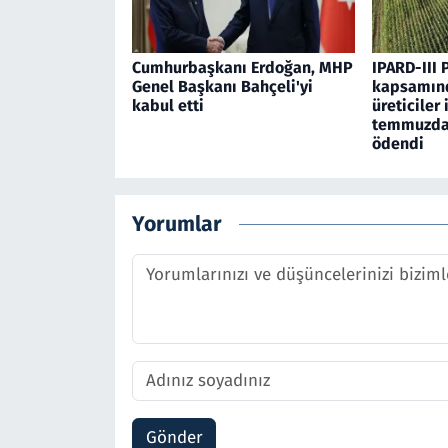
Cumhurbaşkanı Erdoğan, MHP
IPARD-III 
Genel Başkanı Bahçeli'yi
kapsamınd
kabul etti
üreticiler 
temmuzda 
ödendi
Yorumlar
Gönder