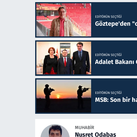
EDITÖRÜN SEÇTIĞI
Göztepe'den "o
EDITÖRÜN SEÇTIĞI
Adalet Bakanı 
EDITÖRÜN SEÇTIĞI
MSB: Son bir ha
MUHABIR
Nusret Odabaş