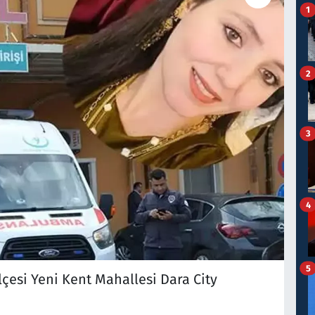
1
2
3
4
5
lçesi Yeni Kent Mahallesi Dara City