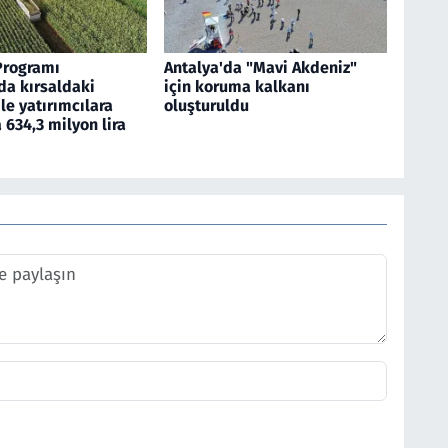
Programı
Antalya'da "Mavi Akdeniz"
a kırsaldaki
için koruma kalkanı
ile yatırımcılara
oluşturuldu
634,3 milyon lira