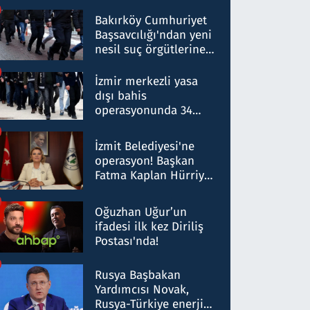
Bakırköy Cumhuriyet
Başsavcılığı'ndan yeni
nesil suç örgütlerine
operasyon: 50 şüpheli
hakkında gözaltı kararı
İzmir merkezli yasa
dışı bahis
operasyonunda 34
gözaltı: Yaklaşık 2
Milyar liralık para
İzmit Belediyesi'ne
trafiği tespit edildi
operasyon! Başkan
Fatma Kaplan Hürriyet
ve eşi gözaltına alındı
Oğuzhan Uğur’un
ifadesi ilk kez Diriliş
Postası'nda!
Rusya Başbakan
Yardımcısı Novak,
Rusya-Türkiye enerji