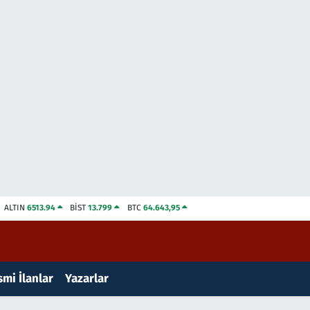
ALTIN
6513.94
BİST
13.799
BTC
64.643,95
mi İlanlar
Yazarlar