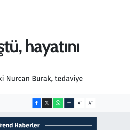
tü, hayatını
ki Nurcan Burak, tedaviye
-
+
A
A
Trend Haberler