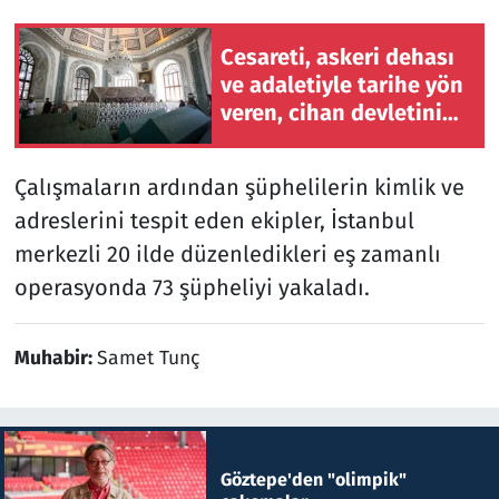
Cesareti, askeri dehası
ve adaletiyle tarihe yön
veren, cihan devletinin
kurucusu: Osman Gazi
Çalışmaların ardından şüphelilerin kimlik ve
adreslerini tespit eden ekipler, İstanbul
merkezli 20 ilde düzenledikleri eş zamanlı
operasyonda 73 şüpheliyi yakaladı.
Muhabir:
Samet Tunç
Göztepe'den "olimpik"