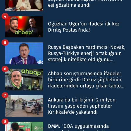
eşi gözaltına alındı
4
Oğuzhan Uğur’un ifadesi ilk kez
Diriliş Postası'nda!
5
Rusya Başbakan Yardımcısı Novak,
Rusya-Türkiye enerji ortaklığının
stratejik nitelikte olduğunu
belirtti
6
Ahbap soruşturmasında ifadeler
birbirine girdi: Dokuz şüphelinin
ifadelerinden ortaya çıkan tablo
şok etti
7
Ankara'da bir kişinin 2 milyon
lirasını gasp eden şüpheliler
Kırıkkale'de yakalandı
8
DMM, "DOA uygulamasında