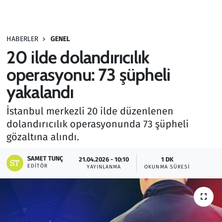
Gündem
HABERLER
GENEL
Haber
20 ilde dolandırıcılık
Kültür Sanat
operasyonu: 73 şüpheli
yakalandı
Kurumsal Haberler
İstanbul merkezli 20 ilde düzenlenen
Lezzet Durağı
dolandırıcılık operasyonunda 73 şüpheli
gözaltına alındı.
Memur ve Kamu
SAMET TUNÇ
21.04.2026 - 10:10
1 DK
EDITÖR
YAYINLANMA
OKUNMA SÜRESI
Otomobil
Oyun
Ramazan