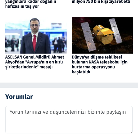
yangınlara kadar doğanın
milyon 750 bin kişi ziyaret etti
hafızasını taşıyor
ASELSAN Genel Müdürü Ahmet
Dünya'ya düşme tehlikesi
Akyol'dan "Avrupa'nın en hızlı
bulunan NASA teleskobu için
şirketlerindeniz" mesajı
kurtarma operasyonu
başlatıldı
Yorumlar