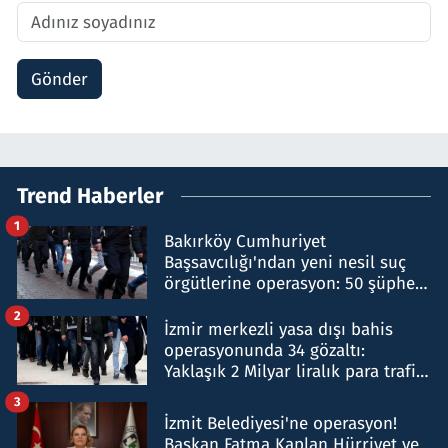
Gönder
Trend Haberler
1
Bakırköy Cumhuriyet
Başsavcılığı'ndan yeni nesil suç
örgütlerine operasyon: 50 şüpheli
hakkında gözaltı kararı
2
İzmir merkezli yasa dışı bahis
operasyonunda 34 gözaltı:
Yaklaşık 2 Milyar liralık para trafiği
tespit edildi
3
İzmit Belediyesi'ne operasyon!
Başkan Fatma Kaplan Hürriyet ve