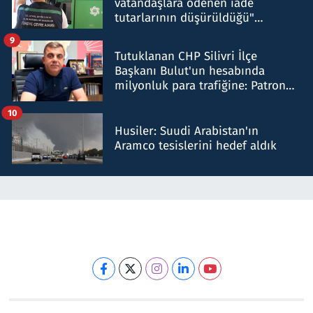
vatandaşlara ödenen iade
tutarlarının düşürüldüğü"
iddiasını yalanladı
9
Tutuklanan CHP Silivri İlçe
Başkanı Bulut'un hesabında
milyonluk para trafiğine: Patron
talimat verdi, ben gönderdim
10
Husiler: Suudi Arabistan'ın
Aramco tesislerini hedef aldık