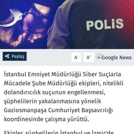
Resmi İlanlar
Rüya Tabirleri
Sağlık
Paylaş
-
+
A
A
Savunma Sanayi
İstanbul Emniyet Müdürlüğü Siber Suçlarla
Seçim 2023
Mücadele Şube Müdürlüğü ekipleri, nitelikli
Spor
dolandırıcılık suçunun engellenmesi,
şüphelilerin yakalanmasına yönelik
Teknoloji ve Bilim
Gaziosmanpaşa Cumhuriyet Başsavcılığı
koordinesinde çalışma yürüttü.
Televizyon
Ekipler, şüphelilerin İstanbul ve İzmir'de