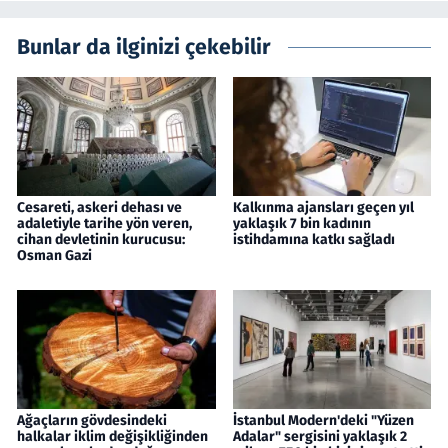
Bunlar da ilginizi çekebilir
Cesareti, askeri dehası ve
Kalkınma ajansları geçen yıl
adaletiyle tarihe yön veren,
yaklaşık 7 bin kadının
cihan devletinin kurucusu:
istihdamına katkı sağladı
Osman Gazi
Ağaçların gövdesindeki
İstanbul Modern'deki "Yüzen
halkalar iklim değişikliğinden
Adalar" sergisini yaklaşık 2