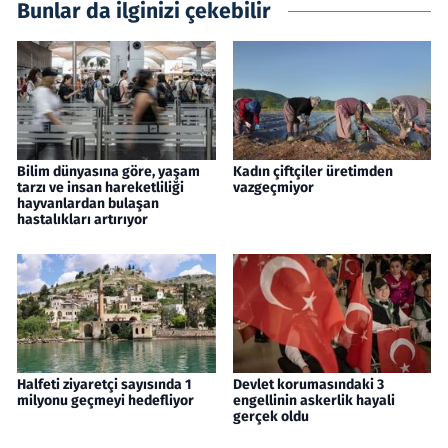
Bunlar da ilginizi çekebilir
Bilim dünyasına göre, yaşam
Kadın çiftçiler üretimden
tarzı ve insan hareketliliği
vazgeçmiyor
hayvanlardan bulaşan
hastalıkları artırıyor
Halfeti ziyaretçi sayısında 1
Devlet korumasındaki 3
milyonu geçmeyi hedefliyor
engellinin askerlik hayali
gerçek oldu