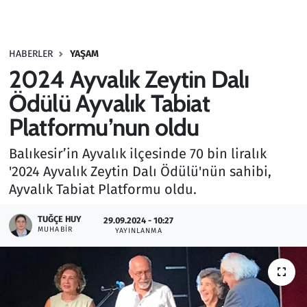
Gündem
HABERLER
YAŞAM
Haber
2024 Ayvalık Zeytin Dalı
Kültür Sanat
Ödülü Ayvalık Tabiat
Platformu’nun oldu
Kurumsal Haberler
Balıkesir’in Ayvalık ilçesinde 70 bin liralık
Lezzet Durağı
'2024 Ayvalık Zeytin Dalı Ödülü'nün sahibi,
Ayvalık Tabiat Platformu oldu.
Memur ve Kamu
TUĞÇE HUY
29.09.2024 - 10:27
MUHABIR
YAYINLANMA
Otomobil
Oyun
Ramazan