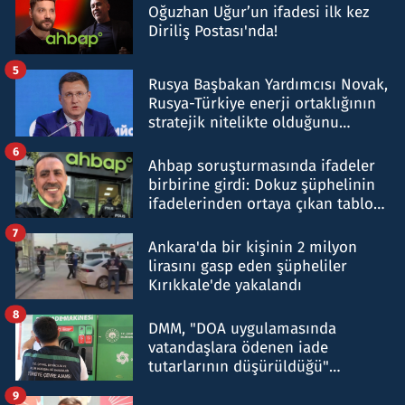
Oğuzhan Uğur’un ifadesi ilk kez
Diriliş Postası'nda!
5
Rusya Başbakan Yardımcısı Novak,
Rusya-Türkiye enerji ortaklığının
stratejik nitelikte olduğunu
belirtti
6
Ahbap soruşturmasında ifadeler
birbirine girdi: Dokuz şüphelinin
ifadelerinden ortaya çıkan tablo
şok etti
7
Ankara'da bir kişinin 2 milyon
lirasını gasp eden şüpheliler
Kırıkkale'de yakalandı
8
DMM, "DOA uygulamasında
vatandaşlara ödenen iade
tutarlarının düşürüldüğü"
iddiasını yalanladı
9