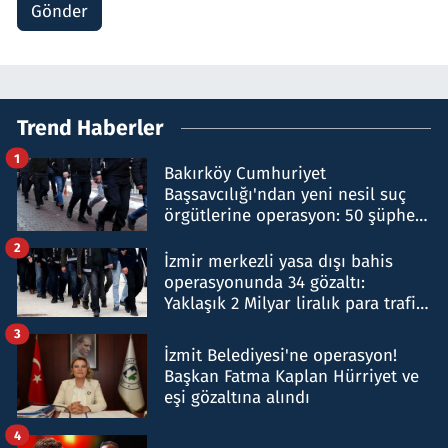
Gönder
Trend Haberler
1
Bakırköy Cumhuriyet
Başsavcılığı'ndan yeni nesil suç
örgütlerine operasyon: 50 şüpheli
hakkında gözaltı kararı
2
İzmir merkezli yasa dışı bahis
operasyonunda 34 gözaltı:
Yaklaşık 2 Milyar liralık para trafiği
tespit edildi
3
İzmit Belediyesi'ne operasyon!
Başkan Fatma Kaplan Hürriyet ve
eşi gözaltına alındı
4