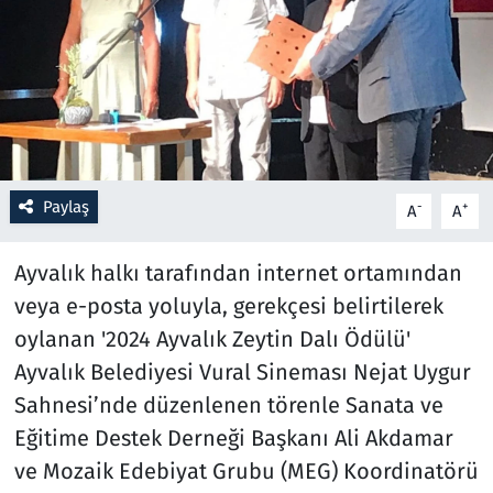
Resmi İlanlar
Rüya Tabirleri
Sağlık
Paylaş
-
+
A
A
Savunma Sanayi
Ayvalık halkı tarafından internet ortamından
Seçim 2023
veya e-posta yoluyla, gerekçesi belirtilerek
Spor
oylanan '2024 Ayvalık Zeytin Dalı Ödülü'
Ayvalık Belediyesi Vural Sineması Nejat Uygur
Teknoloji ve Bilim
Sahnesi’nde düzenlenen törenle Sanata ve
Eğitime Destek Derneği Başkanı Ali Akdamar
Televizyon
ve Mozaik Edebiyat Grubu (MEG) Koordinatörü