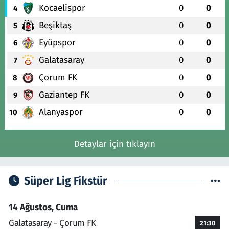
Kocaelispor
0
0
4
Beşiktaş
0
0
5
Eyüpspor
0
0
6
Galatasaray
0
0
7
Çorum FK
0
0
8
Gaziantep FK
0
0
9
Alanyaspor
0
0
10
Detaylar için tıklayın
Süper Lig Fikstür
14 Ağustos, Cuma
Galatasaray - Çorum FK
21:30