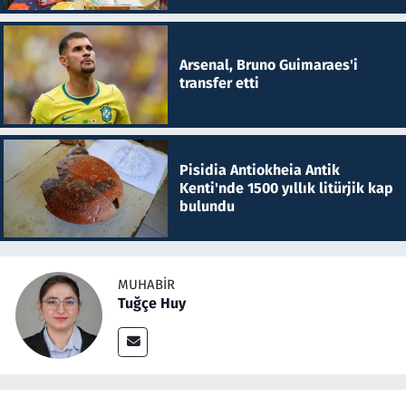
Arsenal, Bruno Guimaraes'i
transfer etti
Pisidia Antiokheia Antik
Kenti'nde 1500 yıllık litürjik kap
bulundu
MUHABIR
Tuğçe Huy