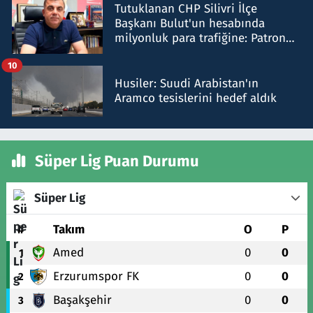
Tutuklanan CHP Silivri İlçe
Başkanı Bulut'un hesabında
milyonluk para trafiğine: Patron
talimat verdi, ben gönderdim
10
Husiler: Suudi Arabistan'ın
Aramco tesislerini hedef aldık
Süper Lig Puan Durumu
Süper Lig
#
Takım
O
P
Amed
0
0
1
Erzurumspor FK
0
0
2
Başakşehir
0
0
3