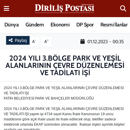
15 Temmuz Destanı
Nöbetçi Eczaneler
Dünya
Gündem
Ekonomi
DP Spor
Resmi İlanlar
Analiz-Yorum
Hava Durumu
Paylaş
-
+
01.12.2023 - 00:35
A
A
Dizi-Film
Trafik Durumu
2024 YILI 3.BÖLGE PARK VE YEŞİL
ALANLARININ ÇEVRE DÜZENLEMESİ
Dünya
Süper Lig Puan Durumu ve Fikstür
VE TADİLATI İŞİ
Eğitim
Tüm Manşetler
2024 YILI 3.BÖLGE PARK VE YEŞİL ALANLARININ ÇEVRE DÜZENLEMESİ
VE TADİLATI İŞİ
Ekonomi
Son Dakika Haberleri
FATİH BELEDİYESİ PARK VE BAHÇELER MÜDÜRLÜĞÜ
2024 YILI 3.BÖLGE PARK VE YEŞİL ALANLARININ ÇEVRE DÜZENLEMESİ
Elif Kuşağı
Haber Arşivi
VE TADİLATI İŞİ yapım işi 4734 sayılı Kamu İhale Kanununun 19 uncu
maddesine göre açık ihale usulü ile ihale edilecek olup, teklifler sadece
elektronik ortamda EKAP üzerinden alınacaktır. İhaleye ilişkin ayrıntılı bilgiler
Güncel
aşağıda yer almaktadır: