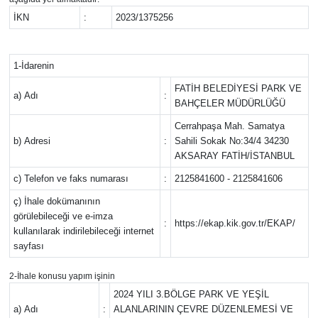
İKN
:
2023/1375256
Gündem
Haber
1-İdarenin
FATİH BELEDİYESİ PARK VE
a) Adı
:
Kültür Sanat
BAHÇELER MÜDÜRLÜĞÜ
Cerrahpaşa Mah. Samatya
Kurumsal Haberler
b) Adresi
:
Sahili Sokak No:34/4 34230
AKSARAY FATİH/İSTANBUL
Lezzet Durağı
c) Telefon ve faks numarası
:
2125841600 - 2125841606
ç) İhale dokümanının
Memur ve Kamu
görülebileceği ve e-imza
:
https://ekap.kik.gov.tr/EKAP/
kullanılarak indirilebileceği internet
Otomobil
sayfası
2-İhale konusu yapım işinin
Oyun
2024 YILI 3.BÖLGE PARK VE YEŞİL
a) Adı
:
ALANLARININ ÇEVRE DÜZENLEMESİ VE
Ramazan