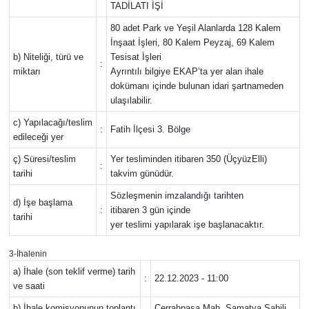
TADİLATI İŞİ
80 adet Park ve Yeşil Alanlarda 128 Kalem
Resmi İlanlar
İnşaat İşleri, 80 Kalem Peyzaj, 69 Kalem
b) Niteliği, türü ve
Tesisat İşleri
:
Rüya Tabirleri
miktarı
Ayrıntılı bilgiye EKAP’ta yer alan ihale
dokümanı içinde bulunan idari şartnameden
ulaşılabilir.
Sağlık
c) Yapılacağı/teslim
:
Fatih İlçesi 3. Bölge
Savunma Sanayi
edileceği yer
ç) Süresi/teslim
Yer tesliminden itibaren 350 (ÜçyüzElli)
:
Seçim 2023
tarihi
takvim günüdür.
Sözleşmenin imzalandığı tarihten
d) İşe başlama
Spor
:
itibaren 3 gün içinde
tarihi
yer teslimi yapılarak işe başlanacaktır.
Teknoloji ve Bilim
3-İhalenin
a) İhale (son teklif verme) tarih
Televizyon
:
22.12.2023 - 11:00
ve saati
b) İhale komisyonunun toplantı
Cerrahpaşa Mah. Samatya Sahili