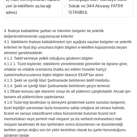
yeri (e-tekliflerin açılacağı
:
Sokak no:34/4 Aksaray FATİH/
adres)
İSTANBUL
4. İhaleye katılabilme şartları ve istenilen belgeler ile yeterlik
değerlendirmesinde uygulanacak kriterler:
4.1. İsteklilerin ihaleye katılabilmeleri için aşağıda sayılan belgeler ve yeterlik
kriterleri ile fiyat dışı unsurlara ilişkin bilgileri e-teklifleri kapsamında beyan
etmeleri gerekmektedir.
4.1.2. Teklif vermeye yetkili olduğunu gösteren bilgiler
4.1.2.1. Tüzel kişilerde; isteklilerin yönetimindeki görevliler ile ilgisine göre,
ortaklar ve ortaklık oranlarına (halka arz edilen hisseler hariç)/
üyelerine/kurucularına ilişkin bilgiler idarece EKAP’tan alınır.
4.1.3. Şekli ve içeriği İdari Şartnamede belirlenen teklif mektubu.
4.1.4. Şekli ve içeriği İdari Şartnamede belirlenen geçici teminat.
4.1.5İhale konusu işte idarenin onayı ile alt yüklenici çalıştırılabilir. Ancak işin
tamamı alt yüklenicilere yaptırılamaz.
4.1.6 Tüzel kişi tarafından iş deneyimi göstermek üzere sunulan belgenin,
tüzel kişiliğin yarısından fazla hissesine sahip ortağına ait olması halinde,
ticaret ve sanayi odası/ticaret odası bünyesinde bulunan ticaret sicil
memurlukları veya yeminli mali müşavir ya da serbest muhasebeci mali
müşavir tarafından ilk ilan tarihinden sonra düzenlenen ve düzenlendiği
tarihten geriye doğru son bir yıldır kesintisiz olarak bu şartın korunduğunu
gösteren belge.