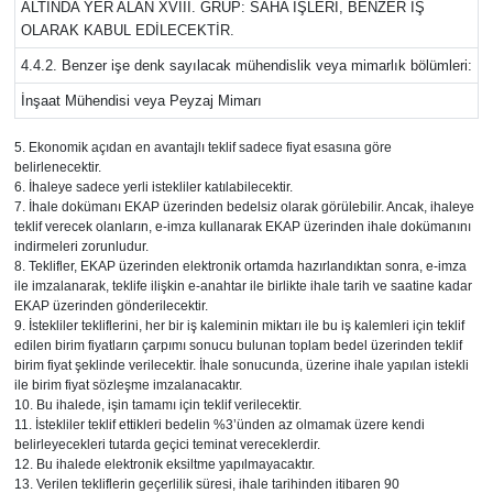
ALTINDA YER ALAN XVIII. GRUP: SAHA İŞLERİ, BENZER İŞ
OLARAK KABUL EDİLECEKTİR.
4.4.2. Benzer işe denk sayılacak mühendislik veya mimarlık bölümleri:
İnşaat Mühendisi veya Peyzaj Mimarı
5. Ekonomik açıdan en avantajlı teklif sadece fiyat esasına göre
belirlenecektir.
6. İhaleye sadece yerli istekliler katılabilecektir.
7. İhale dokümanı EKAP üzerinden bedelsiz olarak görülebilir. Ancak, ihaleye
teklif verecek olanların, e-imza kullanarak EKAP üzerinden ihale dokümanını
indirmeleri zorunludur.
8. Teklifler, EKAP üzerinden elektronik ortamda hazırlandıktan sonra, e-imza
ile imzalanarak, teklife ilişkin e-anahtar ile birlikte ihale tarih ve saatine kadar
EKAP üzerinden gönderilecektir.
9. İstekliler tekliflerini, her bir iş kaleminin miktarı ile bu iş kalemleri için teklif
edilen birim fiyatların çarpımı sonucu bulunan toplam bedel üzerinden teklif
birim fiyat şeklinde verilecektir. İhale sonucunda, üzerine ihale yapılan istekli
ile birim fiyat sözleşme imzalanacaktır.
10. Bu ihalede, işin tamamı için teklif verilecektir.
11. İstekliler teklif ettikleri bedelin %3’ünden az olmamak üzere kendi
belirleyecekleri tutarda geçici teminat vereceklerdir.
12. Bu ihalede elektronik eksiltme yapılmayacaktır.
13. Verilen tekliflerin geçerlilik süresi, ihale tarihinden itibaren 90