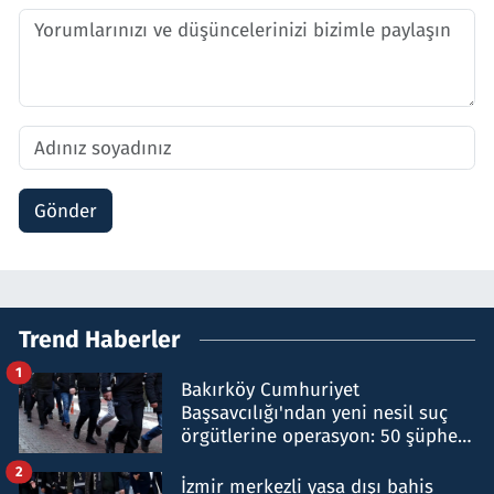
Gönder
Trend Haberler
1
Bakırköy Cumhuriyet
Başsavcılığı'ndan yeni nesil suç
örgütlerine operasyon: 50 şüpheli
hakkında gözaltı kararı
2
İzmir merkezli yasa dışı bahis