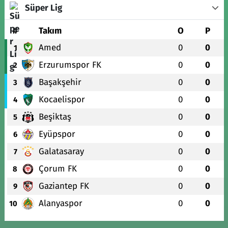
Süper Lig
#
Takım
O
P
Amed
0
0
1
Erzurumspor FK
0
0
2
Başakşehir
0
0
3
Kocaelispor
0
0
4
Beşiktaş
0
0
5
Eyüpspor
0
0
6
Galatasaray
0
0
7
Çorum FK
0
0
8
Gaziantep FK
0
0
9
Alanyaspor
0
0
10