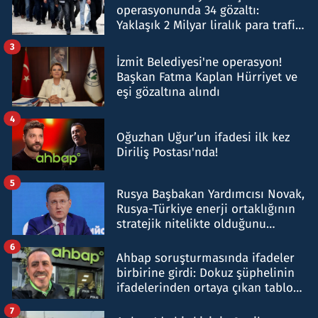
operasyonunda 34 gözaltı:
Yaklaşık 2 Milyar liralık para trafiği
tespit edildi
3
İzmit Belediyesi'ne operasyon!
Başkan Fatma Kaplan Hürriyet ve
eşi gözaltına alındı
4
Oğuzhan Uğur’un ifadesi ilk kez
Diriliş Postası'nda!
5
Rusya Başbakan Yardımcısı Novak,
Rusya-Türkiye enerji ortaklığının
stratejik nitelikte olduğunu
belirtti
6
Ahbap soruşturmasında ifadeler
birbirine girdi: Dokuz şüphelinin
ifadelerinden ortaya çıkan tablo
şok etti
7