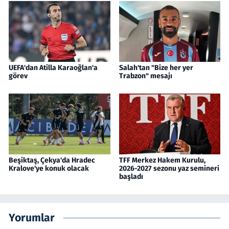
UEFA'dan Atilla Karaoğlan'a
Salah'tan "Bize her yer
görev
Trabzon" mesajı
Beşiktaş, Çekya'da Hradec
TFF Merkez Hakem Kurulu,
Kralove'ye konuk olacak
2026-2027 sezonu yaz semineri
başladı
Yorumlar