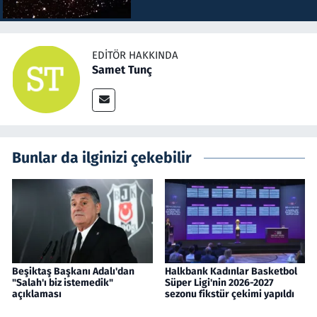
EDITÖR HAKKINDA
Samet Tunç
Bunlar da ilginizi çekebilir
Beşiktaş Başkanı Adalı'dan
Halkbank Kadınlar Basketbol
"Salah'ı biz istemedik"
Süper Ligi'nin 2026-2027
açıklaması
sezonu fikstür çekimi yapıldı