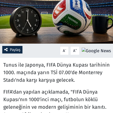
Resmi İlanlar
Rüya Tabirleri
Sağlık
Paylaş
Savunma Sanayi
-
+
A
A
Seçim 2023
Tunus ile Japonya, FIFA Dünya Kupası tarihinin
1000. maçında yarın TSİ 07.00'de Monterrey
Spor
Stadı'nda karşı karşıya gelecek.
Teknoloji ve Bilim
FIFA'dan yapılan açıklamada, "FIFA Dünya
Kupası'nın 1000'inci maçı, futbolun köklü
Televizyon
geleneğinin ve modern gelişiminin bir kanıtı.