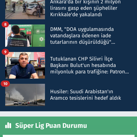
Ankara'da bir kişinin 2 milyon
lirasını gasp eden şüpheliler
Kırıkkale'de yakalandı
8
DMM, "DOA uygulamasında
vatandaşlara ödenen iade
tutarlarının düşürüldüğü"
iddiasını yalanladı
9
Tutuklanan CHP Silivri İlçe
Başkanı Bulut'un hesabında
milyonluk para trafiğine: Patron
talimat verdi, ben gönderdim
10
Husiler: Suudi Arabistan'ın
Aramco tesislerini hedef aldık
Süper Lig Puan Durumu