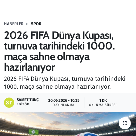
Gündem
HABERLER
SPOR
Haber
2026 FIFA Dünya Kupası,
Kültür Sanat
turnuva tarihindeki 1000.
maça sahne olmaya
Kurumsal Haberler
hazırlanıyor
Lezzet Durağı
2026 FIFA Dünya Kupası, turnuva tarihindeki
1000. maça sahne olmaya hazırlanıyor.
Memur ve Kamu
SAMET TUNÇ
20.06.2026 - 10:35
1 DK
Otomobil
EDITÖR
YAYINLANMA
OKUNMA SÜRESI
Oyun
Ramazan