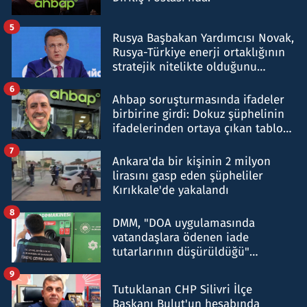
5
Rusya Başbakan Yardımcısı Novak,
Rusya-Türkiye enerji ortaklığının
stratejik nitelikte olduğunu
belirtti
6
Ahbap soruşturmasında ifadeler
birbirine girdi: Dokuz şüphelinin
ifadelerinden ortaya çıkan tablo
şok etti
7
Ankara'da bir kişinin 2 milyon
lirasını gasp eden şüpheliler
Kırıkkale'de yakalandı
8
DMM, "DOA uygulamasında
vatandaşlara ödenen iade
tutarlarının düşürüldüğü"
iddiasını yalanladı
9
Tutuklanan CHP Silivri İlçe
Başkanı Bulut'un hesabında