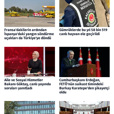
Fransa'dakilerin ardından
Gümrüklerde bu yıl 58 bin 519
İspanya'daki yangın söndürme
canlı hayvan ele geçirildi
uçakları da Türkiye'ye döndü
Aile ve Sosyal Hizmetler
Cumhurbaşkanı Erdoğan,
Bakanı Göktaş, canlı yayında
FETÖ'nün suikast timindeki
soruları yanıtladı
Burkay Karatepe'den şikayetçi
oldu