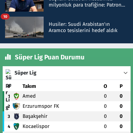
milyonluk para trafiğine: Patron
talimat verdi, ben gönderdim
10
Husiler: Suudi Arabistan'ın
Aramco tesislerini hedef aldık
Süper Lig Puan Durumu
Süper Lig
#
Takım
O
P
Amed
0
0
1
Erzurumspor FK
0
0
2
Başakşehir
0
0
3
Kocaelispor
0
0
4