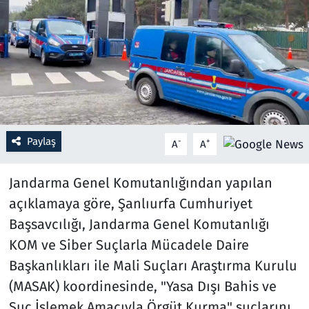
Resmi İlanlar
Rüya Tabirleri
Sağlık
Savunma Sanayi
Paylaş
-
+
A
A
Seçim 2023
Jandarma Genel Komutanlığından yapılan
açıklamaya göre, Şanlıurfa Cumhuriyet
Spor
Başsavcılığı, Jandarma Genel Komutanlığı
Teknoloji ve Bilim
KOM ve Siber Suçlarla Mücadele Daire
Başkanlıkları ile Mali Suçları Araştırma Kurulu
Televizyon
(MASAK) koordinesinde, "Yasa Dışı Bahis ve
Suç İşlemek Amacıyla Örgüt Kurma" suçlarını