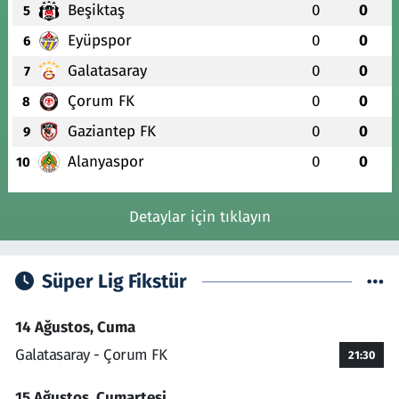
Beşiktaş
0
0
5
Eyüpspor
0
0
6
Galatasaray
0
0
7
Çorum FK
0
0
8
Gaziantep FK
0
0
9
Alanyaspor
0
0
10
Detaylar için tıklayın
Süper Lig Fikstür
14 Ağustos, Cuma
Galatasaray - Çorum FK
21:30
15 Ağustos, Cumartesi