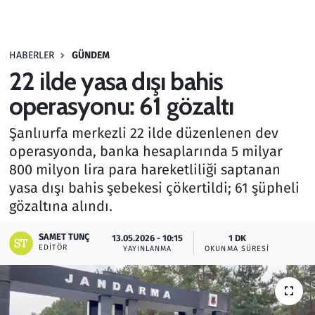
Gündem
HABERLER
GÜNDEM
Haber
22 ilde yasa dışı bahis
Kültür Sanat
operasyonu: 61 gözaltı
Şanlıurfa merkezli 22 ilde düzenlenen dev
Kurumsal Haberler
operasyonda, banka hesaplarında 5 milyar
800 milyon lira para hareketliliği saptanan
Lezzet Durağı
yasa dışı bahis şebekesi çökertildi; 61 şüpheli
Memur ve Kamu
gözaltına alındı.
SAMET TUNÇ
Otomobil
13.05.2026 - 10:15
1 DK
EDITÖR
YAYINLANMA
OKUNMA SÜRESI
Oyun
Ramazan