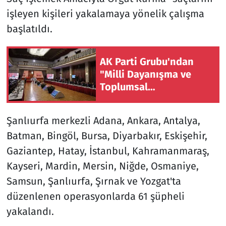
işleyen kişileri yakalamaya yönelik çalışma
başlatıldı.
AK Parti Grubu'ndan
"Milli Dayanışma ve
Toplumsal
Bütünleşmenin
Güçlendirilmesine Dair
Şanlıurfa merkezli Adana, Ankara, Antalya,
Kanun Teklifi"
Batman, Bingöl, Bursa, Diyarbakır, Eskişehir,
toplantısı
Gaziantep, Hatay, İstanbul, Kahramanmaraş,
Kayseri, Mardin, Mersin, Niğde, Osmaniye,
Samsun, Şanlıurfa, Şırnak ve Yozgat'ta
düzenlenen operasyonlarda 61 şüpheli
yakalandı.