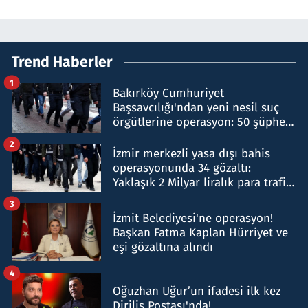
Trend Haberler
1
Bakırköy Cumhuriyet
Başsavcılığı'ndan yeni nesil suç
örgütlerine operasyon: 50 şüpheli
hakkında gözaltı kararı
2
İzmir merkezli yasa dışı bahis
operasyonunda 34 gözaltı:
Yaklaşık 2 Milyar liralık para trafiği
tespit edildi
3
İzmit Belediyesi'ne operasyon!
Başkan Fatma Kaplan Hürriyet ve
eşi gözaltına alındı
4
Oğuzhan Uğur’un ifadesi ilk kez
Diriliş Postası'nda!