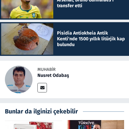
transfer etti
Pisidia Antiokheia Antik
Kenti'nde 1500 yıllık litürjik kap
bulundu
MUHABIR
Nusret Odabaş
Bunlar da ilginizi çekebilir