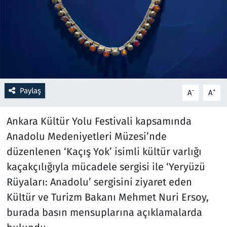
Resmi İlanlar
Rüya Tabirleri
Sağlık
Paylaş
-
+
A
A
Savunma Sanayi
Ankara Kültür Yolu Festivali kapsamında
Seçim 2023
Anadolu Medeniyetleri Müzesi’nde
düzenlenen ‘Kaçış Yok’ isimli kültür varlığı
Spor
kaçakçılığıyla mücadele sergisi ile ‘Yeryüzü
Teknoloji ve Bilim
Rüyaları: Anadolu’ sergisini ziyaret eden
Kültür ve Turizm Bakanı Mehmet Nuri Ersoy,
Televizyon
burada basın mensuplarına açıklamalarda