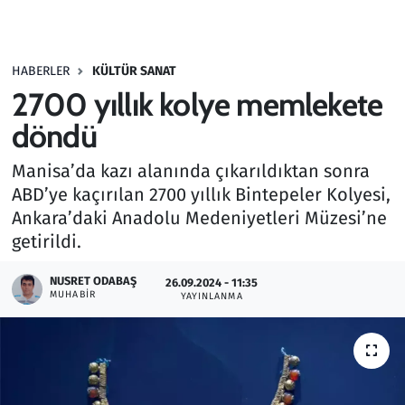
Gündem
HABERLER
KÜLTÜR SANAT
Haber
2700 yıllık kolye memlekete
Kültür Sanat
döndü
Manisa’da kazı alanında çıkarıldıktan sonra
Kurumsal Haberler
ABD’ye kaçırılan 2700 yıllık Bintepeler Kolyesi,
Ankara’daki Anadolu Medeniyetleri Müzesi’ne
Lezzet Durağı
getirildi.
Memur ve Kamu
NUSRET ODABAŞ
26.09.2024 - 11:35
MUHABIR
YAYINLANMA
Otomobil
Oyun
Ramazan