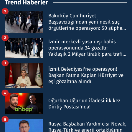
Trend Haberler
1
Bakırköy Cumhuriyet
Başsavcılığı'ndan yeni nesil suç
örgütlerine operasyon: 50 şüpheli
hakkında gözaltı kararı
2
İzmir merkezli yasa dışı bahis
operasyonunda 34 gözaltı:
Yaklaşık 2 Milyar liralık para trafiği
tespit edildi
3
İzmit Belediyesi'ne operasyon!
Başkan Fatma Kaplan Hürriyet ve
eşi gözaltına alındı
4
Oğuzhan Uğur’un ifadesi ilk kez
Diriliş Postası'nda!
5
Rusya Başbakan Yardımcısı Novak,
Rusya-Türkiye enerji ortaklığının