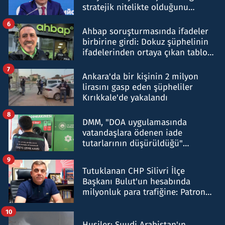
stratejik nitelikte olduğunu
belirtti
6
Ahbap soruşturmasında ifadeler
birbirine girdi: Dokuz şüphelinin
ifadelerinden ortaya çıkan tablo
şok etti
7
Ankara'da bir kişinin 2 milyon
lirasını gasp eden şüpheliler
Kırıkkale'de yakalandı
8
DMM, "DOA uygulamasında
vatandaşlara ödenen iade
tutarlarının düşürüldüğü"
iddiasını yalanladı
9
Tutuklanan CHP Silivri İlçe
Başkanı Bulut'un hesabında
milyonluk para trafiğine: Patron
talimat verdi, ben gönderdim
10
Husiler: Suudi Arabistan'ın