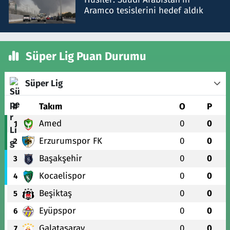
Aramco tesislerini hedef aldık
Süper Lig Puan Durumu
Süper Lig
#
Takım
O
P
Amed
0
0
1
Erzurumspor FK
0
0
2
Başakşehir
0
0
3
Kocaelispor
0
0
4
Beşiktaş
0
0
5
Eyüpspor
0
0
6
Galatasaray
0
0
7