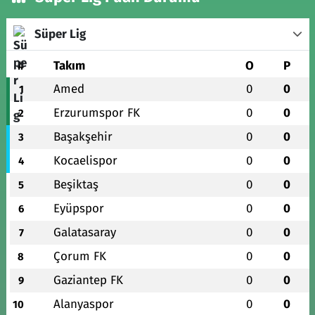
Süper Lig
#
Takım
O
P
Amed
0
0
1
Erzurumspor FK
0
0
2
Başakşehir
0
0
3
Kocaelispor
0
0
4
Beşiktaş
0
0
5
Eyüpspor
0
0
6
Galatasaray
0
0
7
Çorum FK
0
0
8
Gaziantep FK
0
0
9
Alanyaspor
0
0
10