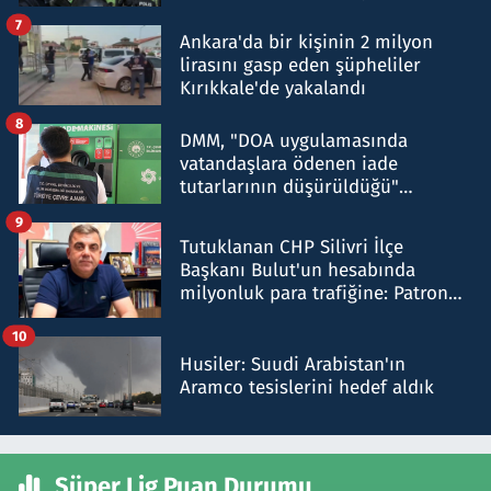
şok etti
7
Ankara'da bir kişinin 2 milyon
lirasını gasp eden şüpheliler
Kırıkkale'de yakalandı
8
DMM, "DOA uygulamasında
vatandaşlara ödenen iade
tutarlarının düşürüldüğü"
iddiasını yalanladı
9
Tutuklanan CHP Silivri İlçe
Başkanı Bulut'un hesabında
milyonluk para trafiğine: Patron
talimat verdi, ben gönderdim
10
Husiler: Suudi Arabistan'ın
Aramco tesislerini hedef aldık
Süper Lig Puan Durumu