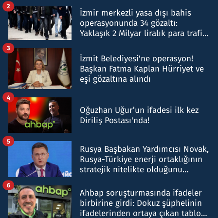
hakkında gözaltı kararı
2
İzmir merkezli yasa dışı bahis
operasyonunda 34 gözaltı:
Yaklaşık 2 Milyar liralık para trafiği
tespit edildi
3
İzmit Belediyesi'ne operasyon!
Başkan Fatma Kaplan Hürriyet ve
eşi gözaltına alındı
4
Oğuzhan Uğur’un ifadesi ilk kez
Diriliş Postası'nda!
5
Rusya Başbakan Yardımcısı Novak,
Rusya-Türkiye enerji ortaklığının
stratejik nitelikte olduğunu
belirtti
6
Ahbap soruşturmasında ifadeler
birbirine girdi: Dokuz şüphelinin
ifadelerinden ortaya çıkan tablo