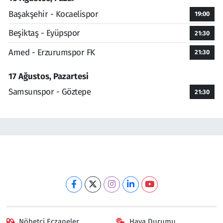
Başakşehir - Kocaelispor
19:00
Beşiktaş - Eyüpspor
21:30
Amed - Erzurumspor FK
21:30
17 Ağustos, Pazartesi
Samsunspor - Göztepe
21:30
Nöbetçi Eczaneler
Hava Durumu