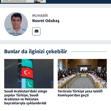
MUHABIR
Nusret Odabaş
Bunlar da ilginizi çekebilir
Suudi Arabistan'daki simge
Terörsüz Türkiye yasa teklifi
yapılar Türkiye, Suudi
Komisyon'dan geçti
Arabistan ve Pakistan
bayraklarıyla ışıklandırıldı