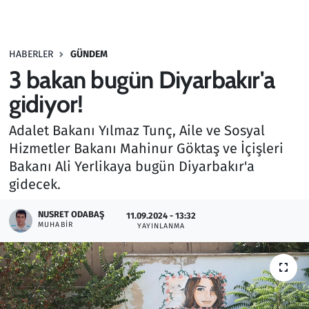
Gündem
HABERLER
GÜNDEM
Haber
3 bakan bugün Diyarbakır'a
Kültür Sanat
gidiyor!
Adalet Bakanı Yılmaz Tunç, Aile ve Sosyal
Kurumsal Haberler
Hizmetler Bakanı Mahinur Göktaş ve İçişleri
Bakanı Ali Yerlikaya bugün Diyarbakır'a
Lezzet Durağı
gidecek.
Memur ve Kamu
NUSRET ODABAŞ
11.09.2024 - 13:32
MUHABIR
YAYINLANMA
Otomobil
Oyun
Ramazan