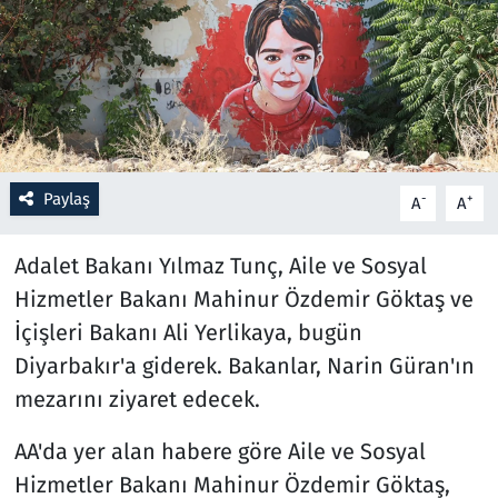
Resmi İlanlar
Rüya Tabirleri
Sağlık
Paylaş
-
+
A
A
Savunma Sanayi
Adalet Bakanı Yılmaz Tunç, Aile ve Sosyal
Seçim 2023
Hizmetler Bakanı Mahinur Özdemir Göktaş ve
İçişleri Bakanı Ali Yerlikaya, bugün
Spor
Diyarbakır'a giderek. Bakanlar, Narin Güran'ın
Teknoloji ve Bilim
mezarını ziyaret edecek.
Televizyon
AA'da yer alan habere göre Aile ve Sosyal
Hizmetler Bakanı Mahinur Özdemir Göktaş,