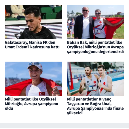
Galatasaray, Manisa FK'den
Bakan Bak, milli pentatlet İlke
Umut Erdem'i kadrosuna kattı
Özyüksel Mihrioğlu'nun Avrupa
şampiyonluğunu değerlendirdi
Milli pentatlet İlke Özyüksel
Milli pentatletler Kıvanç
Mihrioğlu, Avrupa şampiyonu
Taşyaran ve Buğra Ünal,
oldu
Avrupa Şampiyonası'nda finale
yükseldi