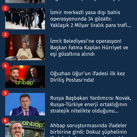
hakkında gözaltı kararı
2
İzmir merkezli yasa dışı bahis
operasyonunda 34 gözaltı:
Yaklaşık 2 Milyar liralık para trafiği
tespit edildi
3
İzmit Belediyesi'ne operasyon!
Başkan Fatma Kaplan Hürriyet ve
eşi gözaltına alındı
4
Oğuzhan Uğur’un ifadesi ilk kez
Diriliş Postası'nda!
5
Rusya Başbakan Yardımcısı Novak,
Rusya-Türkiye enerji ortaklığının
stratejik nitelikte olduğunu
belirtti
6
Ahbap soruşturmasında ifadeler
birbirine girdi: Dokuz şüphelinin