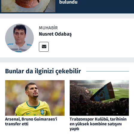
bulundu
MUHABIR
Nusret Odabaş
Bunlar da ilginizi çekebilir
Arsenal, Bruno Guimaraes'i
Trabzonspor Kulübü, tarihinin
transfer etti
en yüksek kombine satışını
yaptı