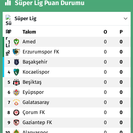
Süper Lig Puan Durumu
Süper Lig
#
Takım
O
P
Amed
0
0
1
Erzurumspor FK
0
0
2
Başakşehir
0
0
3
Kocaelispor
0
0
4
Beşiktaş
0
0
5
Eyüpspor
0
0
6
Galatasaray
0
0
7
Çorum FK
0
0
8
Gaziantep FK
0
0
9
Alanyaspor
0
0
10