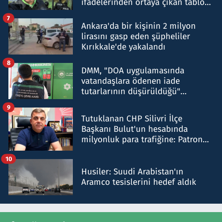
ifadelerinden ortaya çıkan tablo
şok etti
7
Ankara'da bir kişinin 2 milyon
lirasını gasp eden şüpheliler
Kırıkkale'de yakalandı
8
DMM, "DOA uygulamasında
vatandaşlara ödenen iade
tutarlarının düşürüldüğü"
iddiasını yalanladı
9
Tutuklanan CHP Silivri İlçe
Başkanı Bulut'un hesabında
milyonluk para trafiğine: Patron
talimat verdi, ben gönderdim
10
Husiler: Suudi Arabistan'ın
Aramco tesislerini hedef aldık