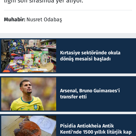
ligin son sırasında yer alıyor.
Muhabir:
Nusret Odabaş
Kırtasiye sektöründe okula
dönüş mesaisi başladı
Arsenal, Bruno Guimaraes'i
transfer etti
Pisidia Antiokheia Antik
Kenti'nde 1500 yıllık litürjik kap