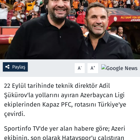
Resmi İlanlar
Rüya Tabirleri
Sağlık
Savunma Sanayi
Paylaş
-
+
A
A
Seçim 2023
22 Eylül tarihinde teknik direktör Adil
Spor
Şükürov'la yollarını ayıran Azerbaycan Ligi
ekiplerinden Kapaz PFC, rotasını Türkiye'ye
Teknoloji ve Bilim
çevirdi.
Televizyon
Sportinfo TV'de yer alan habere göre; Azeri
ekibinin, son olarak Hatayspor'u çalıştıran