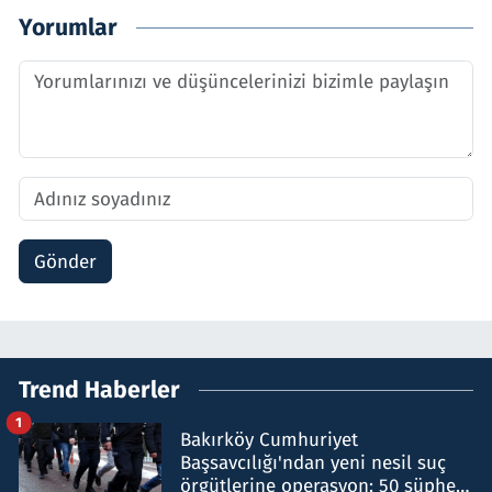
Yorumlar
Gönder
Trend Haberler
1
Bakırköy Cumhuriyet
Başsavcılığı'ndan yeni nesil suç
örgütlerine operasyon: 50 şüpheli