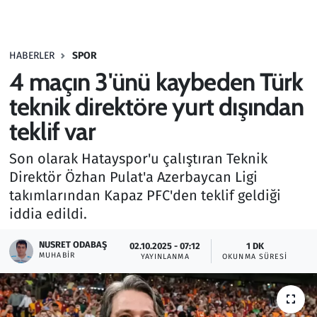
Gündem
HABERLER
SPOR
Haber
4 maçın 3'ünü kaybeden Türk
Kültür Sanat
teknik direktöre yurt dışından
teklif var
Kurumsal Haberler
Son olarak Hatayspor'u çalıştıran Teknik
Lezzet Durağı
Direktör Özhan Pulat'a Azerbaycan Ligi
takımlarından Kapaz PFC'den teklif geldiği
Memur ve Kamu
iddia edildi.
Otomobil
NUSRET ODABAŞ
02.10.2025 - 07:12
1 DK
MUHABIR
YAYINLANMA
OKUNMA SÜRESI
Oyun
Ramazan