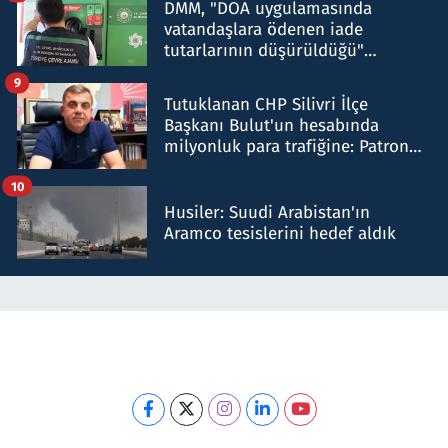
DMM, "DOA uygulamasında
vatandaşlara ödenen iade
tutarlarının düşürüldüğü"
iddiasını yalanladı
9
Tutuklanan CHP Silivri İlçe
Başkanı Bulut'un hesabında
milyonluk para trafiğine: Patron
talimat verdi, ben gönderdim
10
Husiler: Suudi Arabistan'ın
Aramco tesislerini hedef aldık