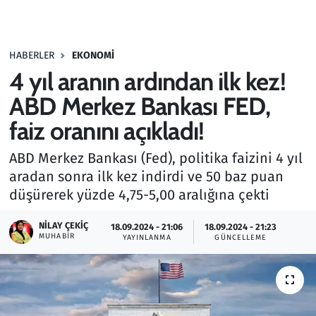
Gündem
HABERLER
EKONOMI
Haber
4 yıl aranın ardından ilk kez!
Kültür Sanat
ABD Merkez Bankası FED,
faiz oranını açıkladı!
Kurumsal Haberler
ABD Merkez Bankası (Fed), politika faizini 4 yıl
Lezzet Durağı
aradan sonra ilk kez indirdi ve 50 baz puan
düşürerek yüzde 4,75-5,00 aralığına çekti
Memur ve Kamu
NILAY ÇEKIÇ
18.09.2024 - 21:06
18.09.2024 - 21:23
MUHABIR
YAYINLANMA
GÜNCELLEME
Otomobil
Oyun
Ramazan