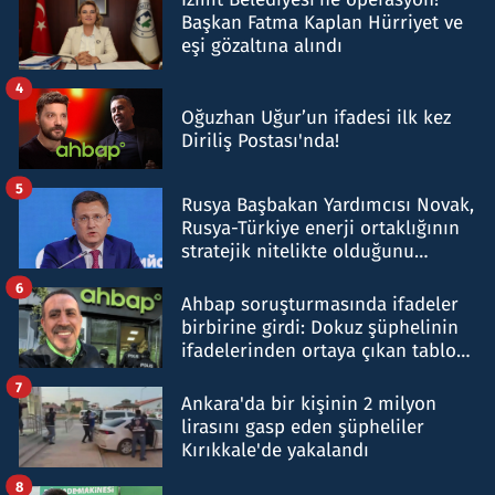
Başkan Fatma Kaplan Hürriyet ve
eşi gözaltına alındı
4
Oğuzhan Uğur’un ifadesi ilk kez
Diriliş Postası'nda!
5
Rusya Başbakan Yardımcısı Novak,
Rusya-Türkiye enerji ortaklığının
stratejik nitelikte olduğunu
belirtti
6
Ahbap soruşturmasında ifadeler
birbirine girdi: Dokuz şüphelinin
ifadelerinden ortaya çıkan tablo
şok etti
7
Ankara'da bir kişinin 2 milyon
lirasını gasp eden şüpheliler
Kırıkkale'de yakalandı
8