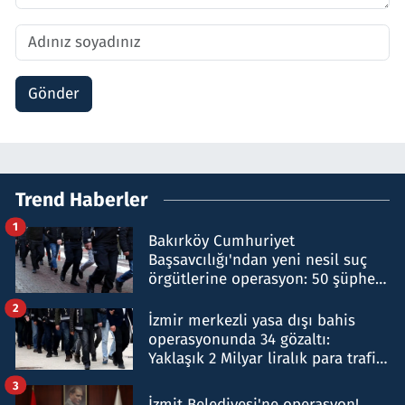
Gönder
Trend Haberler
1
Bakırköy Cumhuriyet
Başsavcılığı'ndan yeni nesil suç
örgütlerine operasyon: 50 şüpheli
hakkında gözaltı kararı
2
İzmir merkezli yasa dışı bahis
operasyonunda 34 gözaltı:
Yaklaşık 2 Milyar liralık para trafiği
tespit edildi
3
İzmit Belediyesi'ne operasyon!