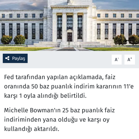
Resmi İlanlar
Rüya Tabirleri
Sağlık
Paylaş
-
+
A
A
Savunma Sanayi
Fed tarafından yapılan açıklamada, faiz
Seçim 2023
oranında 50 baz puanlık indirim kararının 11'e
Spor
karşı 1 oyla alındığı belirtildi.
Teknoloji ve Bilim
Michelle Bowman'ın 25 baz puanlık faiz
indiriminden yana olduğu ve karşı oy
Televizyon
kullandığı aktarıldı.