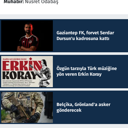
Muhabir:
Nusret Odabaş
Gaziantep FK, forvet Serdar
Dursun'u kadrosuna kattı
Özgün tarzıyla Türk müziğine
yön veren Erkin Koray
Belçika, Grönland'a asker
gönderecek