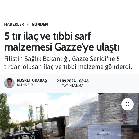
Gündem
HABERLER
GÜNDEM
Haber
5 tır ilaç ve tıbbi sarf
Kültür Sanat
malzemesi Gazze'ye ulaştı
Filistin Sağlık Bakanlığı, Gazze Şeridi'ne 5
Kurumsal Haberler
tırdan oluşan ilaç ve tıbbi malzeme gönderdi.
Lezzet Durağı
NUSRET ODABAŞ
21.09.2024 - 08:45
MUHABIR
YAYINLANMA
Memur ve Kamu
Otomobil
Oyun
Ramazan