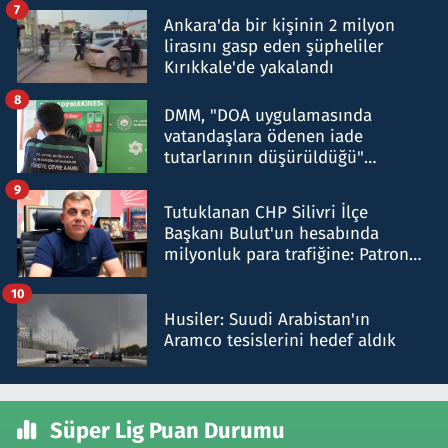
7
Ankara'da bir kişinin 2 milyon
lirasını gasp eden şüpheliler
Kırıkkale'de yakalandı
8
DMM, "DOA uygulamasında
vatandaşlara ödenen iade
tutarlarının düşürüldüğü"
iddiasını yalanladı
9
Tutuklanan CHP Silivri İlçe
Başkanı Bulut'un hesabında
milyonluk para trafiğine: Patron
talimat verdi, ben gönderdim
10
Husiler: Suudi Arabistan'ın
Aramco tesislerini hedef aldık
Süper Lig Puan Durumu