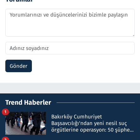
Gönder
Trend Haberler
1
Bakırköy Cumhuriyet
Başsavcılığı'ndan yeni nesil suç
örgütlerine operasyon: 50 şüpheli
hakkında gözaltı kararı
2