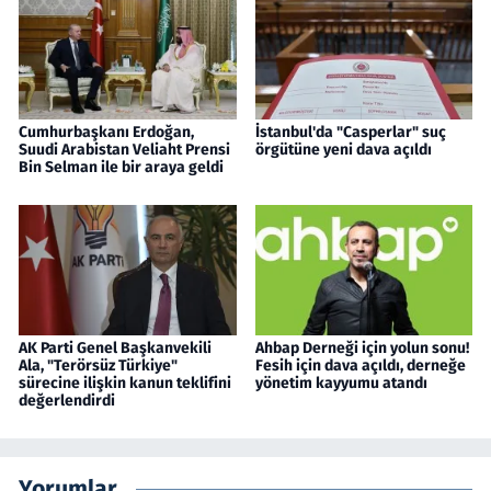
Cumhurbaşkanı Erdoğan,
İstanbul'da "Casperlar" suç
Suudi Arabistan Veliaht Prensi
örgütüne yeni dava açıldı
Bin Selman ile bir araya geldi
AK Parti Genel Başkanvekili
Ahbap Derneği için yolun sonu!
Ala, "Terörsüz Türkiye"
Fesih için dava açıldı, derneğe
sürecine ilişkin kanun teklifini
yönetim kayyumu atandı
değerlendirdi
Yorumlar