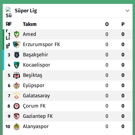
Süper Lig
#
Takım
O
P
Amed
0
0
1
Erzurumspor FK
0
0
2
Başakşehir
0
0
3
Kocaelispor
0
0
4
Beşiktaş
0
0
5
Eyüpspor
0
0
6
Galatasaray
0
0
7
Çorum FK
0
0
8
Gaziantep FK
0
0
9
Alanyaspor
0
0
10