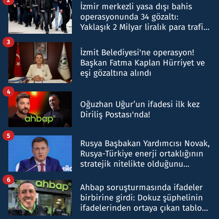
İzmir merkezli yasa dışı bahis
operasyonunda 34 gözaltı:
Yaklaşık 2 Milyar liralık para trafiği
tespit edildi
3
İzmit Belediyesi'ne operasyon!
Başkan Fatma Kaplan Hürriyet ve
eşi gözaltına alındı
4
Oğuzhan Uğur’un ifadesi ilk kez
Diriliş Postası'nda!
5
Rusya Başbakan Yardımcısı Novak,
Rusya-Türkiye enerji ortaklığının
stratejik nitelikte olduğunu
belirtti
6
Ahbap soruşturmasında ifadeler
birbirine girdi: Dokuz şüphelinin
ifadelerinden ortaya çıkan tablo
şok etti