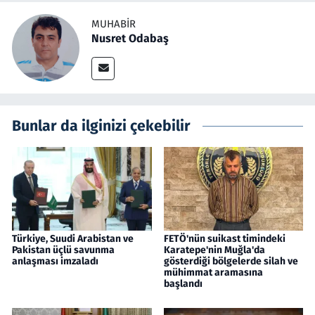
MUHABIR
Nusret Odabaş
Bunlar da ilginizi çekebilir
Türkiye, Suudi Arabistan ve
FETÖ'nün suikast timindeki
Pakistan üçlü savunma
Karatepe'nin Muğla'da
anlaşması imzaladı
gösterdiği bölgelerde silah ve
mühimmat aramasına
başlandı