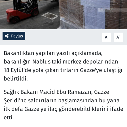
Resmi İlanlar
Rüya Tabirleri
Paylaş
-
+
A
A
Sağlık
Bakanlıktan yapılan yazılı açıklamada,
Savunma Sanayi
bakanlığın Nablus'taki merkez depolarından
18 Eylül'de yola çıkan tırların Gazze'ye ulaştığı
Seçim 2023
belirtildi.
Spor
Sağlık Bakanı Macid Ebu Ramazan, Gazze
Şeridi'ne saldırıların başlamasından bu yana
Teknoloji ve Bilim
ilk defa Gazze'ye ilaç gönderebildiklerini ifade
Televizyon
etti.