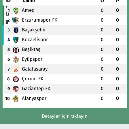
#
Takım
O
P
Amed
0
0
1
Erzurumspor FK
0
0
2
Başakşehir
0
0
3
Kocaelispor
0
0
4
Beşiktaş
0
0
5
Eyüpspor
0
0
6
Galatasaray
0
0
7
Çorum FK
0
0
8
Gaziantep FK
0
0
9
Alanyaspor
0
0
10
Detaylar için tıklayın