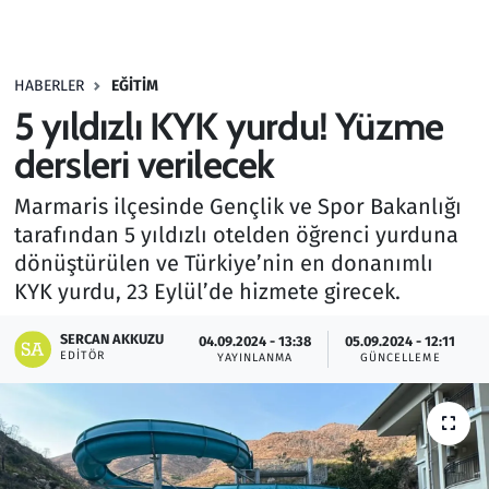
Gündem
HABERLER
EĞITIM
Haber
5 yıldızlı KYK yurdu! Yüzme
Kültür Sanat
dersleri verilecek
Marmaris ilçesinde Gençlik ve Spor Bakanlığı
Kurumsal Haberler
tarafından 5 yıldızlı otelden öğrenci yurduna
dönüştürülen ve Türkiye’nin en donanımlı
Lezzet Durağı
KYK yurdu, 23 Eylül’de hizmete girecek.
Memur ve Kamu
SERCAN AKKUZU
04.09.2024 - 13:38
05.09.2024 - 12:11
EDITÖR
YAYINLANMA
GÜNCELLEME
Otomobil
Oyun
Ramazan