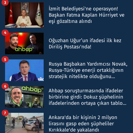
3
İzmit Belediyesi'ne operasyon!
Başkan Fatma Kaplan Hürriyet ve
eşi gözaltına alındı
4
Oğuzhan Uğur’un ifadesi ilk kez
Diriliş Postası'nda!
5
Rusya Başbakan Yardımcısı Novak,
Rusya-Türkiye enerji ortaklığının
stratejik nitelikte olduğunu
belirtti
6
Ahbap soruşturmasında ifadeler
birbirine girdi: Dokuz şüphelinin
ifadelerinden ortaya çıkan tablo
şok etti
7
Ankara'da bir kişinin 2 milyon
lirasını gasp eden şüpheliler
Kırıkkale'de yakalandı