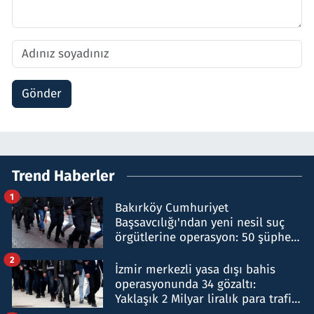
Gönder
Trend Haberler
1
Bakırköy Cumhuriyet
Başsavcılığı'ndan yeni nesil suç
örgütlerine operasyon: 50 şüpheli
hakkında gözaltı kararı
2
İzmir merkezli yasa dışı bahis
operasyonunda 34 gözaltı:
Yaklaşık 2 Milyar liralık para trafiği
tespit edildi