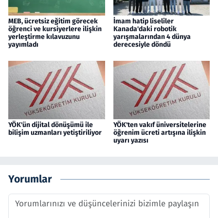
MEB, ücretsiz eğitim görecek
İmam hatip liseliler
öğrenci ve kursiyerlere ilişkin
Kanada'daki robotik
yerleştirme kılavuzunu
yarışmalarından 4 dünya
yayımladı
derecesiyle döndü
YÖK'ün dijital dönüşümü ile
YÖK'ten vakıf üniversitelerine
bilişim uzmanları yetiştiriliyor
öğrenim ücreti artışına ilişkin
uyarı yazısı
Yorumlar