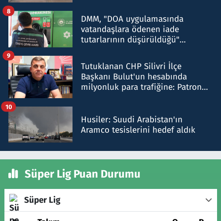
8
DMM, "DOA uygulamasında
vatandaşlara ödenen iade
tutarlarının düşürüldüğü"
iddiasını yalanladı
9
Tutuklanan CHP Silivri İlçe
Başkanı Bulut'un hesabında
milyonluk para trafiğine: Patron
talimat verdi, ben gönderdim
10
Husiler: Suudi Arabistan'ın
Aramco tesislerini hedef aldık
Süper Lig Puan Durumu
Süper Lig