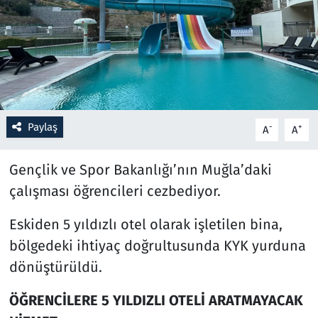
Resmi İlanlar
Rüya Tabirleri
Sağlık
Paylaş
-
+
A
A
Savunma Sanayi
Gençlik ve Spor Bakanlığı’nın Muğla’daki
Seçim 2023
çalışması öğrencileri cezbediyor.
Spor
Eskiden 5 yıldızlı otel olarak işletilen bina,
bölgedeki ihtiyaç doğrultusunda KYK yurduna
Teknoloji ve Bilim
dönüştürüldü.
Televizyon
ÖĞRENCİLERE 5 YILDIZLI OTELİ ARATMAYACAK