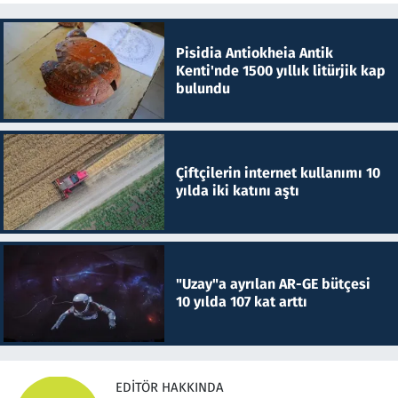
Pisidia Antiokheia Antik
Kenti'nde 1500 yıllık litürjik kap
bulundu
Çiftçilerin internet kullanımı 10
yılda iki katını aştı
"Uzay"a ayrılan AR-GE bütçesi
10 yılda 107 kat arttı
EDITÖR HAKKINDA