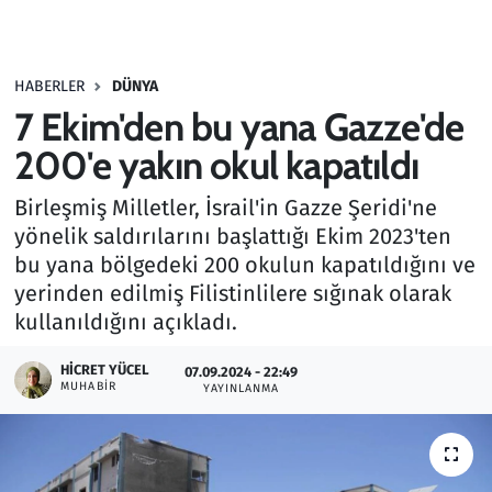
Gündem
HABERLER
DÜNYA
Haber
7 Ekim'den bu yana Gazze'de
Kültür Sanat
200'e yakın okul kapatıldı
Birleşmiş Milletler, İsrail'in Gazze Şeridi'ne
Kurumsal Haberler
yönelik saldırılarını başlattığı Ekim 2023'ten
bu yana bölgedeki 200 okulun kapatıldığını ve
Lezzet Durağı
yerinden edilmiş Filistinlilere sığınak olarak
Memur ve Kamu
kullanıldığını açıkladı.
HICRET YÜCEL
Otomobil
07.09.2024 - 22:49
MUHABIR
YAYINLANMA
Oyun
Ramazan