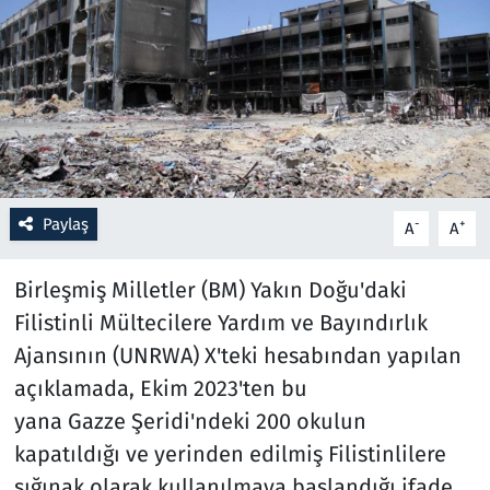
Resmi İlanlar
Rüya Tabirleri
Sağlık
Savunma Sanayi
Paylaş
-
+
A
A
Seçim 2023
Birleşmiş Milletler (BM) Yakın Doğu'daki
Filistinli Mültecilere Yardım ve Bayındırlık
Spor
Ajansının (UNRWA) X'teki hesabından yapılan
Teknoloji ve Bilim
açıklamada, Ekim 2023'ten bu
yana Gazze Şeridi'ndeki 200 okulun
Televizyon
kapatıldığı ve yerinden edilmiş Filistinlilere
sığınak olarak kullanılmaya başlandığı ifade