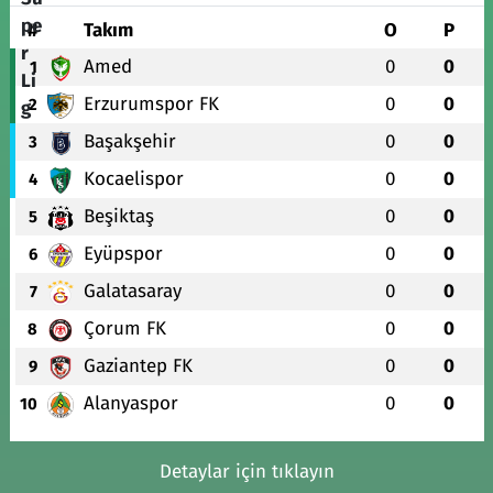
#
Takım
O
P
Amed
0
0
1
Erzurumspor FK
0
0
2
Başakşehir
0
0
3
Kocaelispor
0
0
4
Beşiktaş
0
0
5
Eyüpspor
0
0
6
Galatasaray
0
0
7
Çorum FK
0
0
8
Gaziantep FK
0
0
9
Alanyaspor
0
0
10
Detaylar için tıklayın