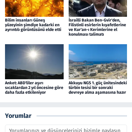
Bilim insanları Güneş
İsrailli Bakan Ben-Gvir'den,
yüzeyinin şimdiye kadarki en
Filistinli esirlerin kıyafetlerine
ayrıntılı görüntüsünü elde etti
ve Kur'an-ı Kerimlerine el
konulması talimatı
Anket: ABD'liler aşırı
Akkuyu NGS 1. güç ünitesindeki
sıcaklardan 2 yıl öncesine göre
türbin tesisi bir sonraki
daha fazla etkileniyor
devreye alma aşamasına hazır
Yorumlar