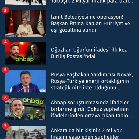
Yaklaşık 2 Milyar liralık para trafiği
tespit edildi
3
İzmit Belediyesi'ne operasyon!
Başkan Fatma Kaplan Hürriyet ve
eşi gözaltına alındı
4
Oğuzhan Uğur’un ifadesi ilk kez
Diriliş Postası'nda!
5
Rusya Başbakan Yardımcısı Novak,
Rusya-Türkiye enerji ortaklığının
stratejik nitelikte olduğunu
belirtti
6
Ahbap soruşturmasında ifadeler
birbirine girdi: Dokuz şüphelinin
ifadelerinden ortaya çıkan tablo
şok etti
7
Ankara'da bir kişinin 2 milyon
lirasını gasp eden şüpheliler