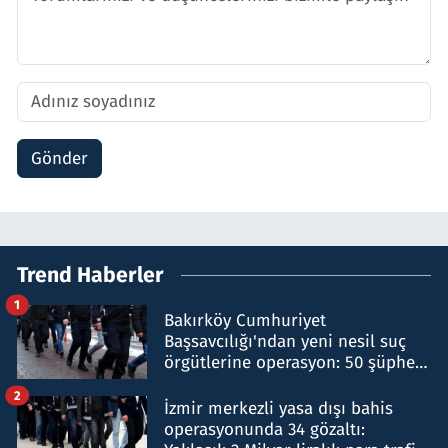
Gönder
Trend Haberler
1
Bakırköy Cumhuriyet
Başsavcılığı'ndan yeni nesil suç
örgütlerine operasyon: 50 şüpheli
hakkında gözaltı kararı
2
İzmir merkezli yasa dışı bahis
operasyonunda 34 gözaltı: