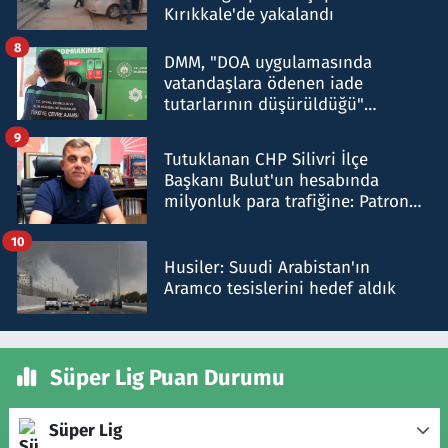
Kırıkkale'de yakalandı
8
DMM, "DOA uygulamasında
vatandaşlara ödenen iade
tutarlarının düşürüldüğü"
iddiasını yalanladı
9
Tutuklanan CHP Silivri İlçe
Başkanı Bulut'un hesabında
milyonluk para trafiğine: Patron
talimat verdi, ben gönderdim
10
Husiler: Suudi Arabistan'ın
Aramco tesislerini hedef aldık
Süper Lig Puan Durumu
Süper Lig