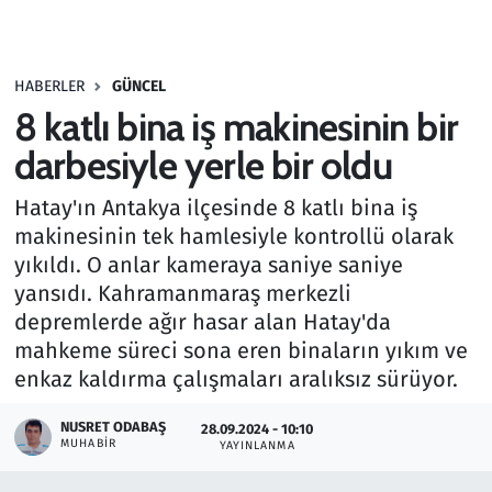
Gündem
HABERLER
GÜNCEL
Haber
8 katlı bina iş makinesinin bir
Kültür Sanat
darbesiyle yerle bir oldu
Hatay'ın Antakya ilçesinde 8 katlı bina iş
Kurumsal Haberler
makinesinin tek hamlesiyle kontrollü olarak
yıkıldı. O anlar kameraya saniye saniye
Lezzet Durağı
yansıdı. Kahramanmaraş merkezli
Memur ve Kamu
depremlerde ağır hasar alan Hatay'da
mahkeme süreci sona eren binaların yıkım ve
Otomobil
enkaz kaldırma çalışmaları aralıksız sürüyor.
NUSRET ODABAŞ
Oyun
28.09.2024 - 10:10
MUHABIR
YAYINLANMA
Ramazan