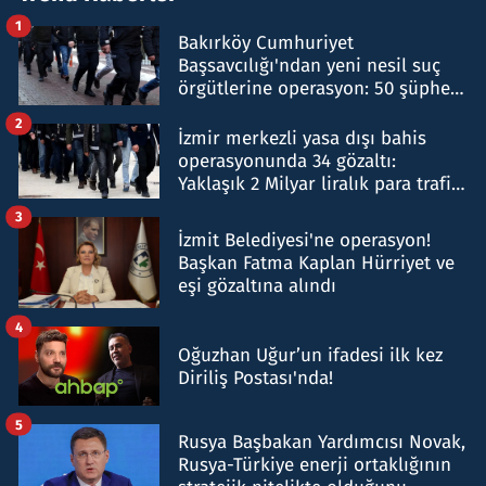
1
Bakırköy Cumhuriyet
Başsavcılığı'ndan yeni nesil suç
örgütlerine operasyon: 50 şüpheli
hakkında gözaltı kararı
2
İzmir merkezli yasa dışı bahis
operasyonunda 34 gözaltı:
Yaklaşık 2 Milyar liralık para trafiği
tespit edildi
3
İzmit Belediyesi'ne operasyon!
Başkan Fatma Kaplan Hürriyet ve
eşi gözaltına alındı
4
Oğuzhan Uğur’un ifadesi ilk kez
Diriliş Postası'nda!
5
Rusya Başbakan Yardımcısı Novak,
Rusya-Türkiye enerji ortaklığının