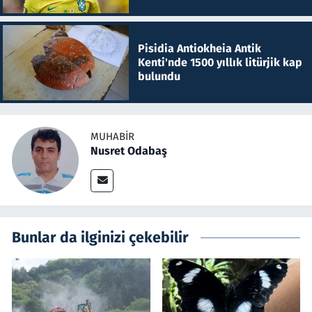
Pisidia Antiokheia Antik
Kenti'nde 1500 yıllık litürjik kap
bulundu
MUHABIR
Nusret Odabaş
Bunlar da ilginizi çekebilir