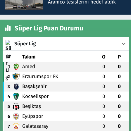
Aramco tesislerini hedef aldık
Süper Lig Puan Durumu
Süper Lig
#
Takım
O
P
Amed
0
0
1
Erzurumspor FK
0
0
2
Başakşehir
0
0
3
Kocaelispor
0
0
4
Beşiktaş
0
0
5
Eyüpspor
0
0
6
Galatasaray
0
0
7