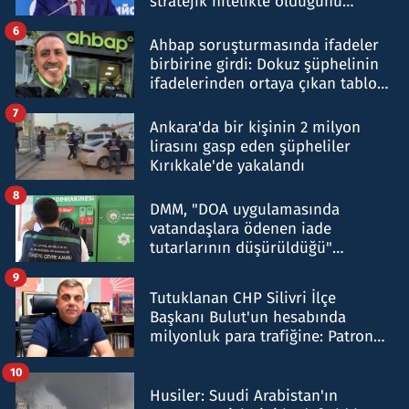
stratejik nitelikte olduğunu
belirtti
6
Ahbap soruşturmasında ifadeler
birbirine girdi: Dokuz şüphelinin
ifadelerinden ortaya çıkan tablo
şok etti
7
Ankara'da bir kişinin 2 milyon
lirasını gasp eden şüpheliler
Kırıkkale'de yakalandı
8
DMM, "DOA uygulamasında
vatandaşlara ödenen iade
tutarlarının düşürüldüğü"
iddiasını yalanladı
9
Tutuklanan CHP Silivri İlçe
Başkanı Bulut'un hesabında
milyonluk para trafiğine: Patron
talimat verdi, ben gönderdim
10
Husiler: Suudi Arabistan'ın