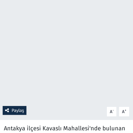
Resmi İlanlar
Rüya Tabirleri
Sağlık
Savunma Sanayi
Seçim 2023
Spor
Teknoloji ve Bilim
Paylaş
-
+
A
A
Televizyon
Antakya ilçesi Kavaslı Mahallesi'nde bulunan