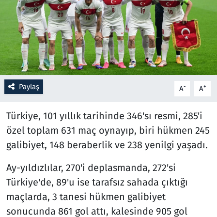
Resmi İlanlar
Rüya Tabirleri
Sağlık
Paylaş
-
+
A
A
Savunma Sanayi
Türkiye, 101 yıllık tarihinde 346'sı resmi, 285'i
Seçim 2023
özel toplam 631 maç oynayıp, biri hükmen 245
galibiyet, 148 beraberlik ve 238 yenilgi yaşadı.
Spor
Ay-yıldızlılar, 270'i deplasmanda, 272'si
Teknoloji ve Bilim
Türkiye'de, 89'u ise tarafsız sahada çıktığı
Televizyon
maçlarda, 3 tanesi hükmen galibiyet
sonucunda 861 gol attı, kalesinde 905 gol