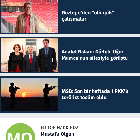
Göztepe'den "olimpik"
çalışmalar
Adalet Bakanı Gürlek, Uğur
Mumcu'nun ailesiyle görüştü
MSB: Son bir haftada 1 PKK'lı
terörist teslim oldu
EDITÖR HAKKINDA
Mustafa Olgun