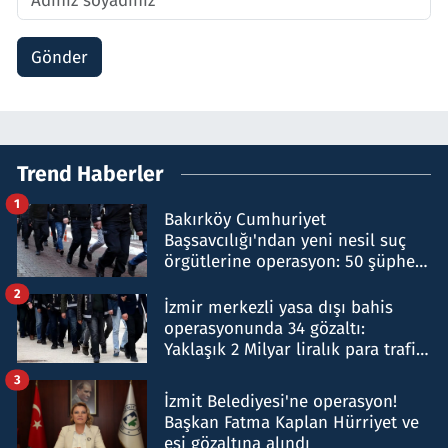
Gönder
Trend Haberler
1
Bakırköy Cumhuriyet
Başsavcılığı'ndan yeni nesil suç
örgütlerine operasyon: 50 şüpheli
hakkında gözaltı kararı
2
İzmir merkezli yasa dışı bahis
operasyonunda 34 gözaltı:
Yaklaşık 2 Milyar liralık para trafiği
tespit edildi
3
İzmit Belediyesi'ne operasyon!
Başkan Fatma Kaplan Hürriyet ve
eşi gözaltına alındı