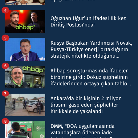
4
Oğuzhan Uğur’un ifadesi ilk kez
Diriliş Postası'nda!
5
Rusya Başbakan Yardımcısı Novak,
Rusya-Türkiye enerji ortaklığının
stratejik nitelikte olduğunu
belirtti
6
Ahbap soruşturmasında ifadeler
birbirine girdi: Dokuz şüphelinin
ifadelerinden ortaya çıkan tablo
şok etti
7
Ankara'da bir kişinin 2 milyon
lirasını gasp eden şüpheliler
Kırıkkale'de yakalandı
8
DMM, "DOA uygulamasında
vatandaşlara ödenen iade