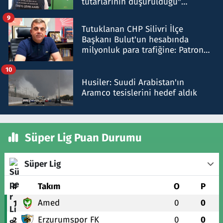
tutarlarının düşürüldüğü"
iddiasını yalanladı
9
Tutuklanan CHP Silivri İlçe
Başkanı Bulut'un hesabında
milyonluk para trafiğine: Patron
talimat verdi, ben gönderdim
10
Husiler: Suudi Arabistan'ın
Aramco tesislerini hedef aldık
Süper Lig Puan Durumu
Süper Lig
#
Takım
O
P
Amed
0
0
1
Erzurumspor FK
0
0
2