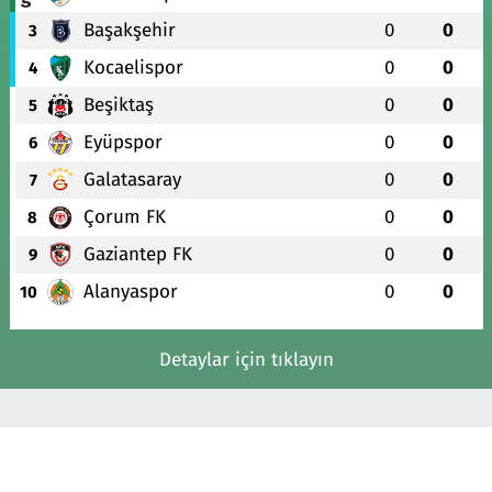
Başakşehir
0
0
3
Kocaelispor
0
0
4
Beşiktaş
0
0
5
Eyüpspor
0
0
6
Galatasaray
0
0
7
Çorum FK
0
0
8
Gaziantep FK
0
0
9
Alanyaspor
0
0
10
Detaylar için tıklayın