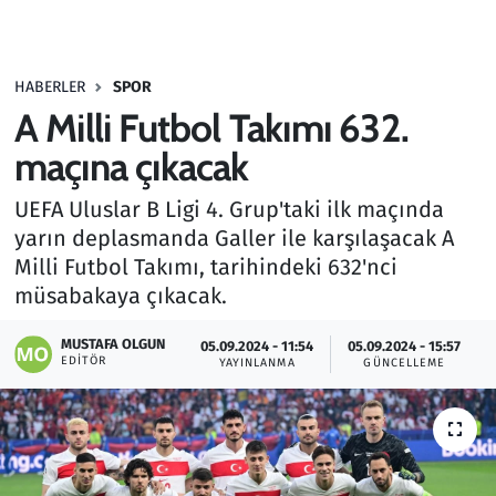
Gündem
HABERLER
SPOR
Haber
A Milli Futbol Takımı 632.
Kültür Sanat
maçına çıkacak
UEFA Uluslar B Ligi 4. Grup'taki ilk maçında
Kurumsal Haberler
yarın deplasmanda Galler ile karşılaşacak A
Milli Futbol Takımı, tarihindeki 632'nci
Lezzet Durağı
müsabakaya çıkacak.
Memur ve Kamu
MUSTAFA OLGUN
05.09.2024 - 11:54
05.09.2024 - 15:57
EDITÖR
YAYINLANMA
GÜNCELLEME
Otomobil
Oyun
Ramazan