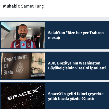
Muhabir:
Samet Tunç
Salah'tan "Bize her yer Trabzon"
mesajı
ABD, Brezilya'nın Washington
Büyükelçisinin vizesini iptal etti
SpaceX'in geliri ikinci çeyrekte
yıllık bazda yüzde 92 arttı