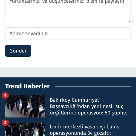
Gönder
Trend Haberler
1
Bakırköy Cumhuriyet
Başsavcılığı'ndan yeni nesil suç
örgütlerine operasyon: 50 şüpheli
hakkında gözaltı kararı
2
İzmir merkezli yasa dışı bahis
operasyonunda 34 gözaltı: