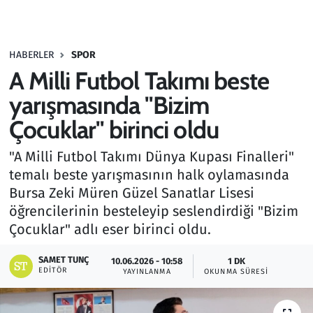
Gündem
HABERLER
SPOR
Haber
A Milli Futbol Takımı beste
Kültür Sanat
yarışmasında "Bizim
Çocuklar" birinci oldu
Kurumsal Haberler
"A Milli Futbol Takımı Dünya Kupası Finalleri"
Lezzet Durağı
temalı beste yarışmasının halk oylamasında
Bursa Zeki Müren Güzel Sanatlar Lisesi
Memur ve Kamu
öğrencilerinin besteleyip seslendirdiği "Bizim
Çocuklar" adlı eser birinci oldu.
Otomobil
SAMET TUNÇ
10.06.2026 - 10:58
1 DK
EDITÖR
Oyun
YAYINLANMA
OKUNMA SÜRESI
Ramazan