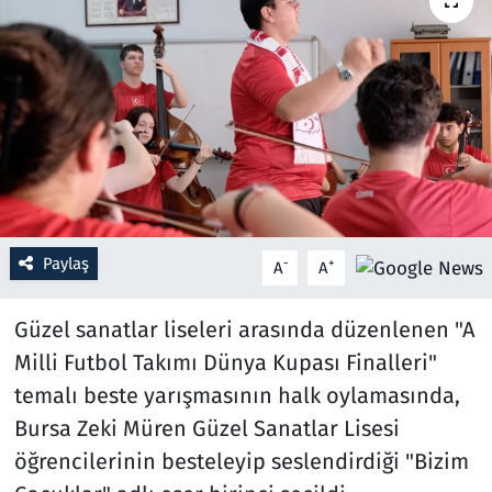
Resmi İlanlar
Rüya Tabirleri
Sağlık
Savunma Sanayi
Paylaş
-
+
A
A
Seçim 2023
Güzel sanatlar liseleri arasında düzenlenen "A
Spor
Milli Futbol Takımı Dünya Kupası Finalleri"
Teknoloji ve Bilim
temalı beste yarışmasının halk oylamasında,
Bursa Zeki Müren Güzel Sanatlar Lisesi
Televizyon
öğrencilerinin besteleyip seslendirdiği "Bizim