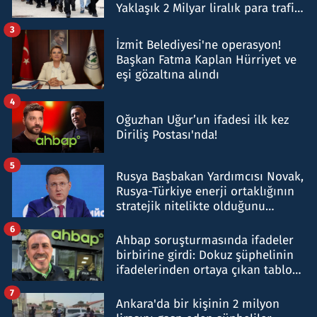
Yaklaşık 2 Milyar liralık para trafiği
tespit edildi
3
İzmit Belediyesi'ne operasyon!
Başkan Fatma Kaplan Hürriyet ve
eşi gözaltına alındı
4
Oğuzhan Uğur’un ifadesi ilk kez
Diriliş Postası'nda!
5
Rusya Başbakan Yardımcısı Novak,
Rusya-Türkiye enerji ortaklığının
stratejik nitelikte olduğunu
belirtti
6
Ahbap soruşturmasında ifadeler
birbirine girdi: Dokuz şüphelinin
ifadelerinden ortaya çıkan tablo
şok etti
7
Ankara'da bir kişinin 2 milyon