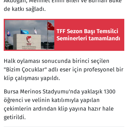
Akdoğan, Mehmet Emin Bilen ve Burhan Büke
de katkı sağladı.
TFF Sezon Başı Temsilci
Seminerleri tamamlandı
Halk oylaması sonucunda birinci seçilen
"Bizim Çocuklar" adlı eser için profesyonel bir
klip çalışması yapıldı.
Bursa Merinos Stadyumu'nda yaklaşık 1300
öğrenci ve velinin katılımıyla yapılan
çekimlerin ardından klip yayına hazır hale
getirildi.