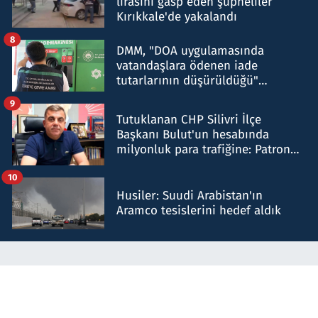
lirasını gasp eden şüpheliler
Kırıkkale'de yakalandı
8
DMM, "DOA uygulamasında
vatandaşlara ödenen iade
tutarlarının düşürüldüğü"
iddiasını yalanladı
9
Tutuklanan CHP Silivri İlçe
Başkanı Bulut'un hesabında
milyonluk para trafiğine: Patron
talimat verdi, ben gönderdim
10
Husiler: Suudi Arabistan'ın
Aramco tesislerini hedef aldık