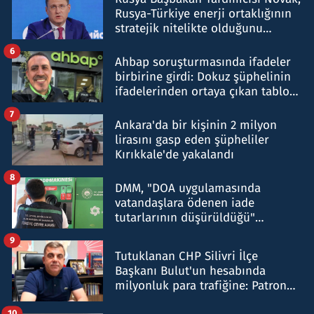
Rusya-Türkiye enerji ortaklığının
stratejik nitelikte olduğunu
belirtti
6
Ahbap soruşturmasında ifadeler
birbirine girdi: Dokuz şüphelinin
ifadelerinden ortaya çıkan tablo
şok etti
7
Ankara'da bir kişinin 2 milyon
lirasını gasp eden şüpheliler
Kırıkkale'de yakalandı
8
DMM, "DOA uygulamasında
vatandaşlara ödenen iade
tutarlarının düşürüldüğü"
iddiasını yalanladı
9
Tutuklanan CHP Silivri İlçe
Başkanı Bulut'un hesabında
milyonluk para trafiğine: Patron
talimat verdi, ben gönderdim
10