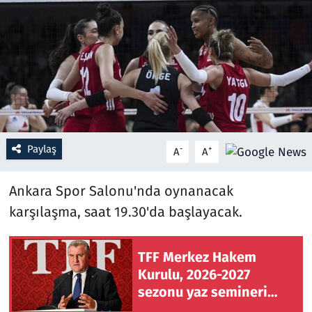
Resmi İlanlar
Rüya Tabirleri
Sağlık
Savunma Sanayi
Paylaş
-
+
A
A
Seçim 2023
Ankara Spor Salonu'nda oynanacak
Spor
karşılaşma, saat 19.30'da başlayacak.
Teknoloji ve Bilim
TFF Merkez Hakem
Kurulu, 2026-2027
Televizyon
sezonu yaz semineri
başladı