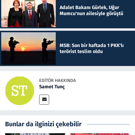
Adalet Bakanı Gürlek, Uğur
Mumcu'nun ailesiyle görüştü
MSB: Son bir haftada 1 PKK'lı
terörist teslim oldu
EDITÖR HAKKINDA
Samet Tunç
Bunlar da ilginizi çekebilir