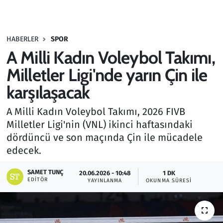
Gündem
HABERLER
SPOR
Haber
A Milli Kadın Voleybol Takımı,
Kültür Sanat
Milletler Ligi'nde yarın Çin ile
karşılaşacak
Kurumsal Haberler
A Milli Kadın Voleybol Takımı, 2026 FIVB
Lezzet Durağı
Milletler Ligi'nin (VNL) ikinci haftasındaki
dördüncü ve son maçında Çin ile mücadele
Memur ve Kamu
edecek.
Otomobil
SAMET TUNÇ
20.06.2026 - 10:48
1 DK
EDITÖR
YAYINLANMA
OKUNMA SÜRESI
Oyun
Ramazan