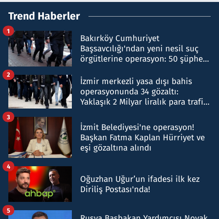
Trend Haberler
1
Bakırköy Cumhuriyet
Başsavcılığı'ndan yeni nesil suç
örgütlerine operasyon: 50 şüpheli
hakkında gözaltı kararı
2
İzmir merkezli yasa dışı bahis
operasyonunda 34 gözaltı:
Yaklaşık 2 Milyar liralık para trafiği
tespit edildi
3
İzmit Belediyesi'ne operasyon!
Başkan Fatma Kaplan Hürriyet ve
eşi gözaltına alındı
4
Oğuzhan Uğur’un ifadesi ilk kez
Diriliş Postası'nda!
5
Rusya Başbakan Yardımcısı Novak,