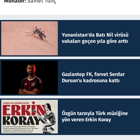
Muhabir:
Samet Tunç
Yunanistan'da Batı Nil virüsü
vakaları geçen yıla göre arttı
Gaziantep FK, forvet Serdar
Dursun'u kadrosuna kattı
Özgün tarzıyla Türk müziğine
yön veren Erkin Koray