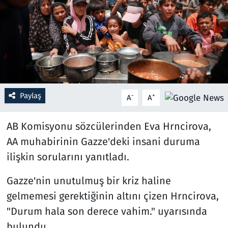
Resmi İlanlar
Rüya Tabirleri
Sağlık
Paylaş
-
+
A
A
Savunma Sanayi
AB Komisyonu sözcülerinden Eva Hrncirova,
Seçim 2023
AA muhabirinin Gazze'deki insani duruma
Spor
ilişkin sorularını yanıtladı.
Teknoloji ve Bilim
Gazze'nin unutulmuş bir kriz haline
gelmemesi gerektiğinin altını çizen Hrncirova,
Televizyon
"Durum hala son derece vahim." uyarısında
bulundu.