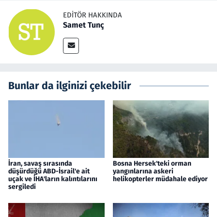
EDITÖR HAKKINDA
Samet Tunç
Bunlar da ilginizi çekebilir
İran, savaş sırasında
Bosna Hersek'teki orman
düşürdüğü ABD-İsrail'e ait
yangınlarına askeri
uçak ve İHA'ların kalıntılarını
helikopterler müdahale ediyor
sergiledi