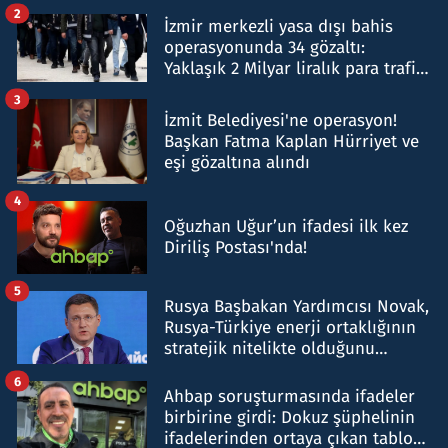
hakkında gözaltı kararı
2
İzmir merkezli yasa dışı bahis
operasyonunda 34 gözaltı:
Yaklaşık 2 Milyar liralık para trafiği
tespit edildi
3
İzmit Belediyesi'ne operasyon!
Başkan Fatma Kaplan Hürriyet ve
eşi gözaltına alındı
4
Oğuzhan Uğur’un ifadesi ilk kez
Diriliş Postası'nda!
5
Rusya Başbakan Yardımcısı Novak,
Rusya-Türkiye enerji ortaklığının
stratejik nitelikte olduğunu
belirtti
6
Ahbap soruşturmasında ifadeler
birbirine girdi: Dokuz şüphelinin
ifadelerinden ortaya çıkan tablo