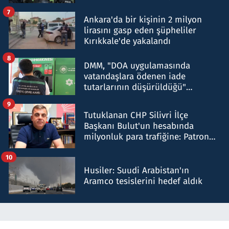
şok etti
7
Ankara'da bir kişinin 2 milyon
lirasını gasp eden şüpheliler
Kırıkkale'de yakalandı
8
DMM, "DOA uygulamasında
vatandaşlara ödenen iade
tutarlarının düşürüldüğü"
iddiasını yalanladı
9
Tutuklanan CHP Silivri İlçe
Başkanı Bulut'un hesabında
milyonluk para trafiğine: Patron
talimat verdi, ben gönderdim
10
Husiler: Suudi Arabistan'ın
Aramco tesislerini hedef aldık