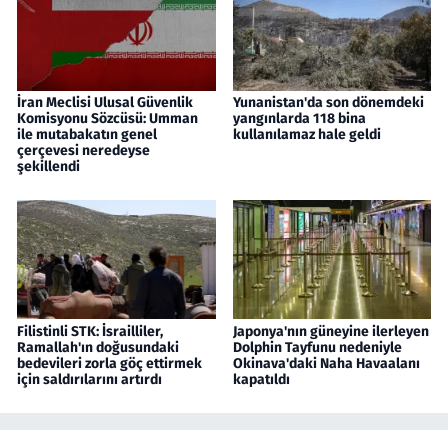
İran Meclisi Ulusal Güvenlik
Yunanistan'da son dönemdeki
Komisyonu Sözcüsü: Umman
yangınlarda 118 bina
ile mutabakatın genel
kullanılamaz hale geldi
çerçevesi neredeyse
şekillendi
Filistinli STK: İsrailliler,
Japonya'nın güneyine ilerleyen
Ramallah'ın doğusundaki
Dolphin Tayfunu nedeniyle
bedevileri zorla göç ettirmek
Okinava'daki Naha Havaalanı
için saldırılarını artırdı
kapatıldı