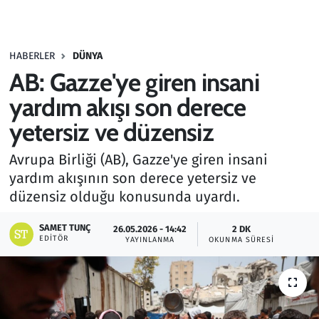
Gündem
HABERLER
DÜNYA
Haber
AB: Gazze'ye giren insani
Kültür Sanat
yardım akışı son derece
yetersiz ve düzensiz
Kurumsal Haberler
Avrupa Birliği (AB), Gazze'ye giren insani
Lezzet Durağı
yardım akışının son derece yetersiz ve
düzensiz olduğu konusunda uyardı.
Memur ve Kamu
SAMET TUNÇ
26.05.2026 - 14:42
2 DK
EDITÖR
YAYINLANMA
OKUNMA SÜRESI
Otomobil
Oyun
Ramazan