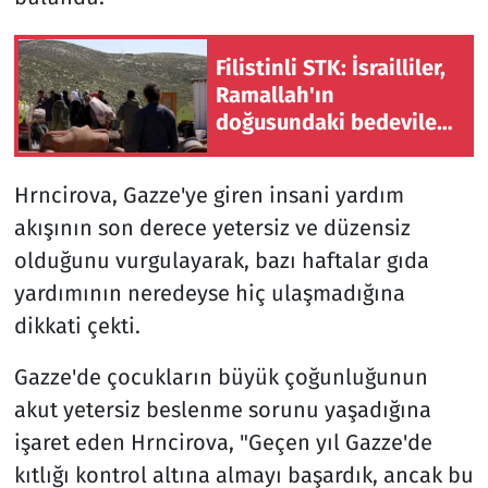
Filistinli STK: İsrailliler,
Ramallah'ın
doğusundaki bedevileri
zorla göç ettirmek için
saldırılarını artırdı
Hrncirova, Gazze'ye giren insani yardım
akışının son derece yetersiz ve düzensiz
olduğunu vurgulayarak, bazı haftalar gıda
yardımının neredeyse hiç ulaşmadığına
dikkati çekti.
Gazze'de çocukların büyük çoğunluğunun
akut yetersiz beslenme sorunu yaşadığına
işaret eden Hrncirova, "Geçen yıl Gazze'de
kıtlığı kontrol altına almayı başardık, ancak bu