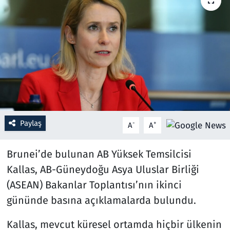
Resmi İlanlar
Rüya Tabirleri
Sağlık
Savunma Sanayi
Paylaş
-
+
A
A
Seçim 2023
Brunei’de bulunan AB Yüksek Temsilcisi
Spor
Kallas, AB-Güneydoğu Asya Uluslar Birliği
Teknoloji ve Bilim
(ASEAN) Bakanlar Toplantısı’nın ikinci
gününde basına açıklamalarda bulundu.
Televizyon
Kallas, mevcut küresel ortamda hiçbir ülkenin