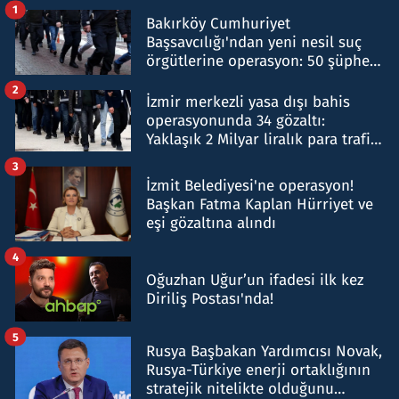
1
Bakırköy Cumhuriyet
Başsavcılığı'ndan yeni nesil suç
örgütlerine operasyon: 50 şüpheli
hakkında gözaltı kararı
2
İzmir merkezli yasa dışı bahis
operasyonunda 34 gözaltı:
Yaklaşık 2 Milyar liralık para trafiği
tespit edildi
3
İzmit Belediyesi'ne operasyon!
Başkan Fatma Kaplan Hürriyet ve
eşi gözaltına alındı
4
Oğuzhan Uğur’un ifadesi ilk kez
Diriliş Postası'nda!
5
Rusya Başbakan Yardımcısı Novak,
Rusya-Türkiye enerji ortaklığının
stratejik nitelikte olduğunu