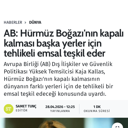
Gündem
HABERLER
DÜNYA
Haber
AB: Hürmüz Boğazı'nın kapalı
Kültür Sanat
kalması başka yerler için
tehlikeli emsal teşkil eder
Kurumsal Haberler
Avrupa Birliği (AB) Dış İlişkiler ve Güvenlik
Lezzet Durağı
Politikası Yüksek Temsilcisi Kaja Kallas,
Hürmüz Boğazı'nın kapalı kalmasının
Memur ve Kamu
dünyanın farklı yerleri için de tehlikeli bir
emsal teşkil edeceği konusunda uyardı.
Otomobil
SAMET TUNÇ
28.04.2026 - 12:25
1 DK
EDITÖR
Oyun
YAYINLANMA
OKUNMA SÜRESI
Ramazan