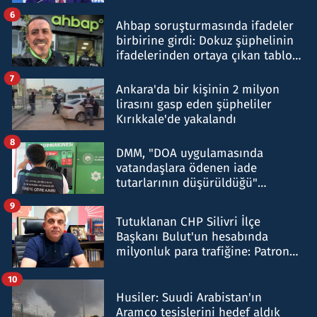
belirtti
6
Ahbap soruşturmasında ifadeler
birbirine girdi: Dokuz şüphelinin
ifadelerinden ortaya çıkan tablo
şok etti
7
Ankara'da bir kişinin 2 milyon
lirasını gasp eden şüpheliler
Kırıkkale'de yakalandı
8
DMM, "DOA uygulamasında
vatandaşlara ödenen iade
tutarlarının düşürüldüğü"
iddiasını yalanladı
9
Tutuklanan CHP Silivri İlçe
Başkanı Bulut'un hesabında
milyonluk para trafiğine: Patron
talimat verdi, ben gönderdim
10
Husiler: Suudi Arabistan'ın
Aramco tesislerini hedef aldık