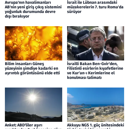
Avrupa'nın havalimanları
İsrail ile Lübnan arasındaki
AB'nin yeni giriş çıkış sistemini
müzakerelerin 7. turu Roma'da
yoğunluk durumunda devre
sürüyor
dışı bırakıyor
Bilim insanları Güneş
İsrailli Bakan Ben-Gvir'den,
yüzeyinin şimdiye kadarki en
Filistinli esirlerin kıyafetlerine
ayrıntılı görüntüsünü elde etti
ve Kur'an-ı Kerimlerine el
konulması talimatı
Anket: ABD'liler aşırı
Akkuyu NGS 1. güç ünitesindeki