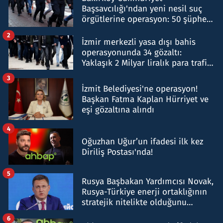
Başsavcılığı'ndan yeni nesil suç
örgütlerine operasyon: 50 şüpheli
hakkında gözaltı kararı
2
İzmir merkezli yasa dışı bahis
operasyonunda 34 gözaltı:
Yaklaşık 2 Milyar liralık para trafiği
tespit edildi
3
İzmit Belediyesi'ne operasyon!
Başkan Fatma Kaplan Hürriyet ve
eşi gözaltına alındı
4
Oğuzhan Uğur’un ifadesi ilk kez
Diriliş Postası'nda!
5
Rusya Başbakan Yardımcısı Novak,
Rusya-Türkiye enerji ortaklığının
stratejik nitelikte olduğunu
belirtti
6