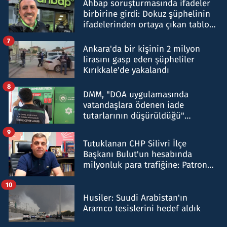
Ahbap soruşturmasında ifadeler
birbirine girdi: Dokuz şüphelinin
ifadelerinden ortaya çıkan tablo
şok etti
7
Ankara'da bir kişinin 2 milyon
lirasını gasp eden şüpheliler
Kırıkkale'de yakalandı
8
DMM, "DOA uygulamasında
vatandaşlara ödenen iade
tutarlarının düşürüldüğü"
iddiasını yalanladı
9
Tutuklanan CHP Silivri İlçe
Başkanı Bulut'un hesabında
milyonluk para trafiğine: Patron
talimat verdi, ben gönderdim
10
Husiler: Suudi Arabistan'ın
Aramco tesislerini hedef aldık