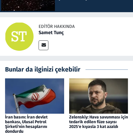
EDITÖR HAKKINDA
Samet Tunç
Bunlar da ilginizi çekebilir
İran basını: İran devlet
Zelenskiy: Hava savunması için
bankası, Ulusal Petrol
tedarik edilen füze sayısı
Şirketi'nin hesaplarını
2025'e kıyasla 3 kat azaldı
dondurdu