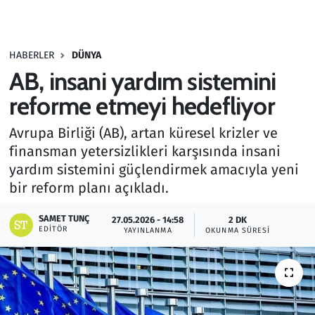
Gündem
HABERLER
DÜNYA
Haber
AB, insani yardım sistemini
Kültür Sanat
reforme etmeyi hedefliyor
Avrupa Birliği (AB), artan küresel krizler ve
Kurumsal Haberler
finansman yetersizlikleri karşısında insani
yardım sistemini güçlendirmek amacıyla yeni
Lezzet Durağı
bir reform planı açıkladı.
Memur ve Kamu
SAMET TUNÇ
27.05.2026 - 14:58
2 DK
EDITÖR
YAYINLANMA
OKUNMA SÜRESI
Otomobil
Oyun
Ramazan