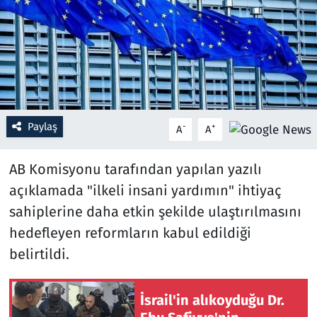
Resmi İlanlar
Rüya Tabirleri
Sağlık
Paylaş
-
+
A
A
Savunma Sanayi
AB Komisyonu tarafından yapılan yazılı
Seçim 2023
açıklamada "ilkeli insani yardımın" ihtiyaç
sahiplerine daha etkin şekilde ulaştırılmasını
Spor
hedefleyen reformların kabul edildiği
Teknoloji ve Bilim
belirtildi.
Televizyon
İsrail'in alıkoyduğu Dr.