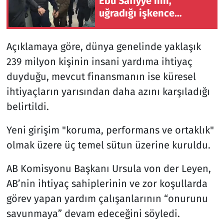
Ebu Safiyye'nin,
uğradığı işkence
nedeniyle
kaburgalarının kırıldığı
Açıklamaya göre, dünya genelinde yaklaşık
bildirildi
239 milyon kişinin insani yardıma ihtiyaç
duyduğu, mevcut finansmanın ise küresel
ihtiyaçların yarısından daha azını karşıladığı
belirtildi.
Yeni girişim "koruma, performans ve ortaklık"
olmak üzere üç temel sütun üzerine kuruldu.
AB Komisyonu Başkanı Ursula von der Leyen,
AB’nin ihtiyaç sahiplerinin ve zor koşullarda
görev yapan yardım çalışanlarının “onurunu
savunmaya” devam edeceğini söyledi.