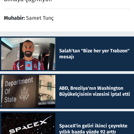
Muhabir:
Samet Tunç
Salah'tan "Bize her yer Trabzon"
mesajı
ABD, Brezilya'nın Washington
Büyükelçisinin vizesini iptal etti
SpaceX'in geliri ikinci çeyrekte
yıllık bazda yüzde 92 arttı