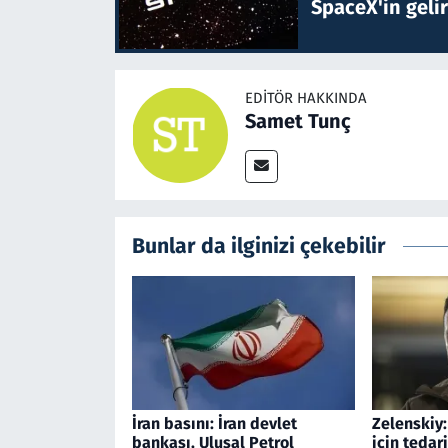
SpaceX'in gelir
EDITÖR HAKKINDA
Samet Tunç
Bunlar da ilginizi çekebilir
İran basını: İran devlet
Zelenskiy
bankası, Ulusal Petrol
için tedar