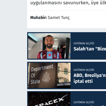
uygulanmasını savunurken, üye ülkel
Muhabir:
Samet Tunç
EDITÖRÜN SEÇTIĞI
Salah'tan "Biz
EDITÖRÜN SEÇTIĞI
ABD, Brezilya'
iptal etti
EDITÖRÜN SEÇTIĞI