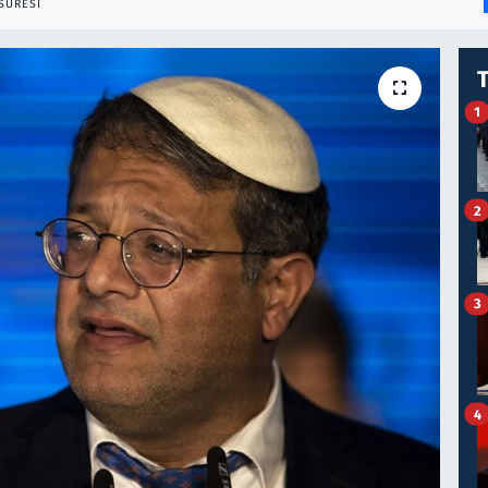
SÜRESI
1
2
3
4