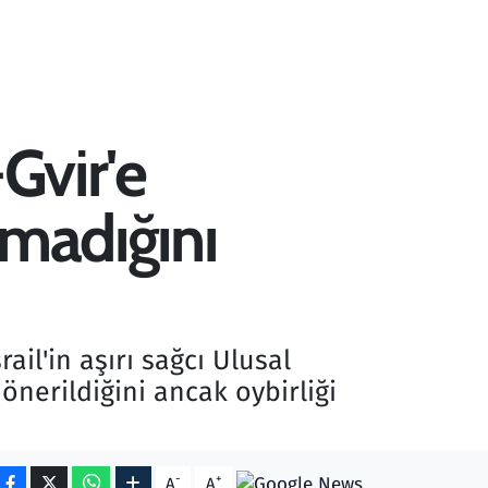
-Gvir'e
nmadığını
rail'in aşırı sağcı Ulusal
önerildiğini ancak oybirliği
-
+
A
A