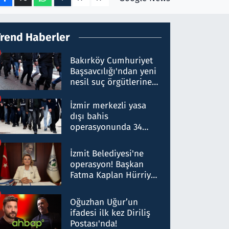
Trend Haberler
Bakırköy Cumhuriyet
Başsavcılığı'ndan yeni
nesil suç örgütlerine
operasyon: 50 şüpheli
hakkında gözaltı kararı
İzmir merkezli yasa
dışı bahis
operasyonunda 34
gözaltı: Yaklaşık 2
Milyar liralık para
İzmit Belediyesi'ne
trafiği tespit edildi
operasyon! Başkan
Fatma Kaplan Hürriyet
ve eşi gözaltına alındı
Oğuzhan Uğur’un
ifadesi ilk kez Diriliş
Postası'nda!