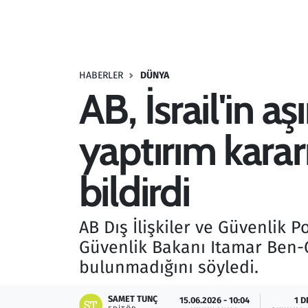
Resmi İlanlar
Rüya Tabirleri
HABERLER
DÜNYA
AB, İsrail'in a
Sağlık
yaptırım karar
Savunma Sanayi
Seçim 2023
bildirdi
Spor
AB Dış İlişkiler ve Güvenlik Po
Teknoloji ve Bilim
Güvenlik Bakanı Itamar Ben-Gv
bulunmadığını söyledi.
Televizyon
SAMET TUNÇ
15.06.2026 - 10:04
1 D