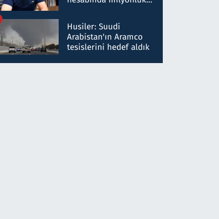
para trafiğine: Patron
talimat verdi, ben
Husiler: Suudi
gönderdim
Arabistan'ın Aramco
tesislerini hedef aldık