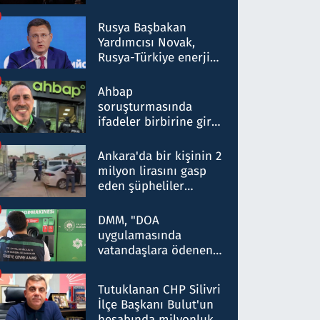
Rusya Başbakan
Yardımcısı Novak,
Rusya-Türkiye enerji
ortaklığının stratejik
nitelikte olduğunu
Ahbap
belirtti
soruşturmasında
ifadeler birbirine girdi:
Dokuz şüphelinin
ifadelerinden ortaya
Ankara'da bir kişinin 2
çıkan tablo şok etti
milyon lirasını gasp
eden şüpheliler
Kırıkkale'de yakalandı
DMM, "DOA
uygulamasında
vatandaşlara ödenen
iade tutarlarının
düşürüldüğü" iddiasını
Tutuklanan CHP Silivri
yalanladı
İlçe Başkanı Bulut'un
hesabında milyonluk