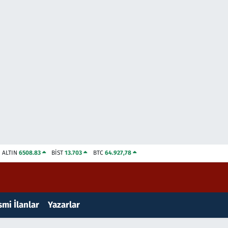
ALTIN
6508.83
BİST
13.703
BTC
64.927,78
mi İlanlar
Yazarlar