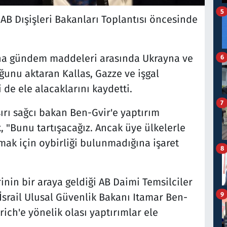
5
B Dışişleri Bakanları Toplantısı öncesinde
 ana gündem maddeleri arasında Ukrayna ve
6
unu aktaran Kallas, Gazze ve işgal
i de ele alacaklarını kaydetti.
7
aşırı sağcı bakan Ben-Gvir'e yaptırım
 "Bunu tartışacağız. Ancak üye ülkelerle
lmak için oybirliği bulunmadığına işaret
8
inin bir araya geldiği AB Daimi Temsilciler
9
İsrail Ulusal Güvenlik Bakanı Itamar Ben-
ich'e yönelik olası yaptırımlar ele