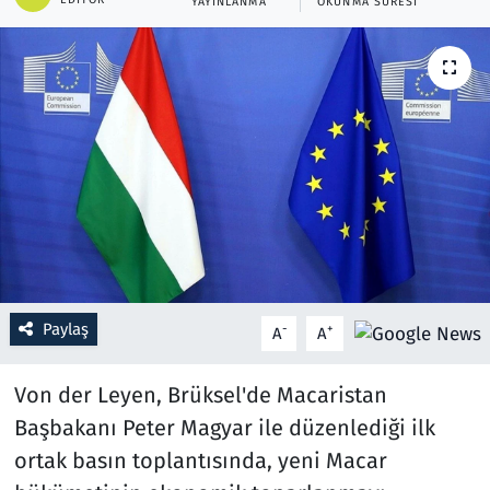
YAYINLANMA
OKUNMA SÜRESI
Resmi İlanlar
Rüya Tabirleri
Sağlık
Savunma Sanayi
Seçim 2023
Spor
Paylaş
-
+
A
A
Teknoloji ve Bilim
Von der Leyen, Brüksel'de Macaristan
Başbakanı Peter Magyar ile düzenlediği ilk
Televizyon
ortak basın toplantısında, yeni Macar