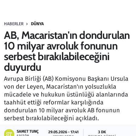
Gündem
HABERLER
DÜNYA
Haber
AB, Macaristan'ın dondurulan
Kültür Sanat
10 milyar avroluk fonunun
serbest bırakılabileceğini
Kurumsal Haberler
duyurdu
Lezzet Durağı
Avrupa Birliği (AB) Komisyonu Başkanı Ursula
von der Leyen, Macaristan'ın yolsuzlukla
Memur ve Kamu
mücadele ve hukukun üstünlüğü alanlarında
taahhüt ettiği reformlar karşılığında
Otomobil
dondurulan 10 milyar avroluk AB fonunun
serbest bırakılabileceğini açıkladı.
Oyun
SAMET TUNÇ
29.05.2026 - 17:41
3 DK
Ramazan
EDITÖR