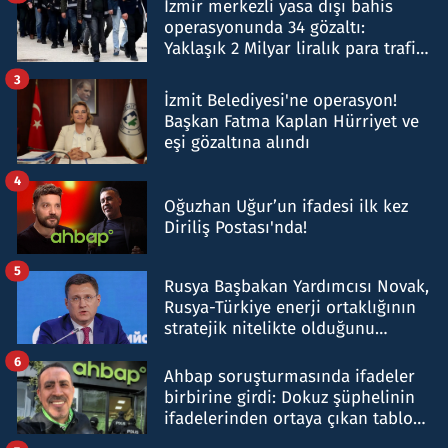
İzmir merkezli yasa dışı bahis
operasyonunda 34 gözaltı:
Yaklaşık 2 Milyar liralık para trafiği
tespit edildi
3
İzmit Belediyesi'ne operasyon!
Başkan Fatma Kaplan Hürriyet ve
eşi gözaltına alındı
4
Oğuzhan Uğur’un ifadesi ilk kez
Diriliş Postası'nda!
5
Rusya Başbakan Yardımcısı Novak,
Rusya-Türkiye enerji ortaklığının
stratejik nitelikte olduğunu
belirtti
6
Ahbap soruşturmasında ifadeler
birbirine girdi: Dokuz şüphelinin
ifadelerinden ortaya çıkan tablo
şok etti