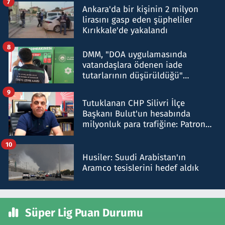
7
Ankara'da bir kişinin 2 milyon
lirasını gasp eden şüpheliler
Kırıkkale'de yakalandı
8
DMM, "DOA uygulamasında
vatandaşlara ödenen iade
tutarlarının düşürüldüğü"
iddiasını yalanladı
9
Tutuklanan CHP Silivri İlçe
Başkanı Bulut'un hesabında
milyonluk para trafiğine: Patron
talimat verdi, ben gönderdim
10
Husiler: Suudi Arabistan'ın
Aramco tesislerini hedef aldık
Süper Lig Puan Durumu