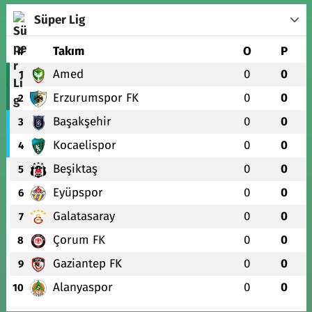
Süper Lig
#
Takım
O
P
Amed
0
0
1
Erzurumspor FK
0
0
2
Başakşehir
0
0
3
Kocaelispor
0
0
4
Beşiktaş
0
0
5
Eyüpspor
0
0
6
Galatasaray
0
0
7
Çorum FK
0
0
8
Gaziantep FK
0
0
9
Alanyaspor
0
0
10