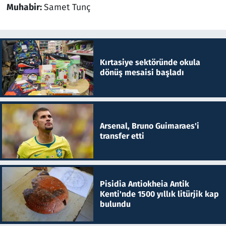
Muhabir:
Samet Tunç
Kırtasiye sektöründe okula
dönüş mesaisi başladı
Arsenal, Bruno Guimaraes'i
transfer etti
Pisidia Antiokheia Antik
Kenti'nde 1500 yıllık litürjik kap
bulundu