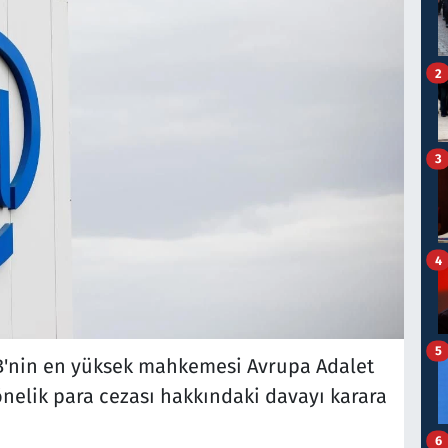
2
3
4
5
'nin en yüksek mahkemesi Avrupa Adalet
nelik para cezası hakkındaki davayı karara
6