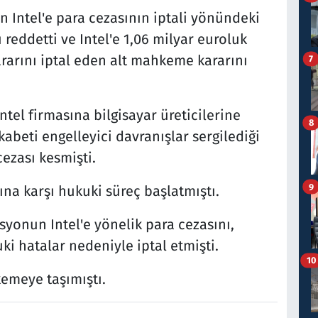
ntel'e para cezasının iptali yönündeki
 reddetti ve Intel'e 1,06 milyar euroluk
arını iptal eden alt mahkeme kararını
7
ntel firmasına bilgisayar üreticilerine
8
abeti engelleyici davranışlar sergilediği
cezası kesmişti.
9
na karşı hukuki süreç başlatmıştı.
onun Intel'e yönelik para cezasını,
ki hatalar nedeniyle iptal etmişti.
10
emeye taşımıştı.