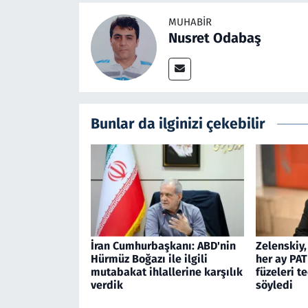
MUHABIR
Nusret Odabaş
Bunlar da ilginizi çekebilir
İran Cumhurbaşkanı: ABD'nin
Zelenskiy,
Hürmüz Boğazı ile ilgili
her ay PAT
mutabakat ihlallerine karşılık
füzeleri t
verdik
söyledi