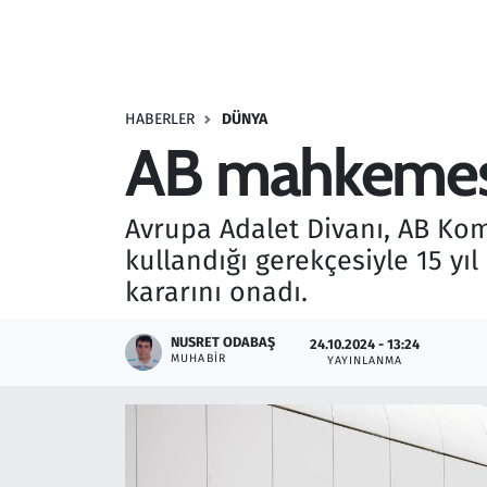
Resmi İlanlar
Rüya Tabirleri
HABERLER
DÜNYA
AB mahkemesin
Sağlık
Savunma Sanayi
Avrupa Adalet Divanı, AB Ko
kullandığı gerekçesiyle 15 yı
Seçim 2023
kararını onadı.
Spor
NUSRET ODABAŞ
24.10.2024 - 13:24
MUHABIR
YAYINLANMA
Teknoloji ve Bilim
Televizyon