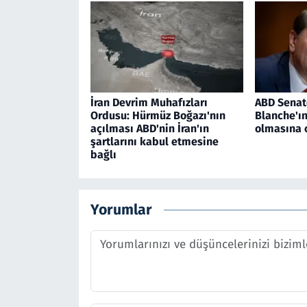
İran Devrim Muhafızları
ABD Senat
Ordusu: Hürmüz Boğazı'nın
Blanche'ı
açılması ABD'nin İran'ın
olmasına 
şartlarını kabul etmesine
bağlı
Yorumlar