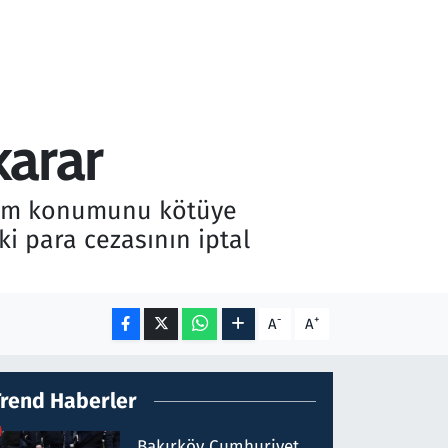
karar
akim konumunu kötüye
ki para cezasının iptal
-
+
A
A
Trend Haberler
Bakırköy Cumhuriyet