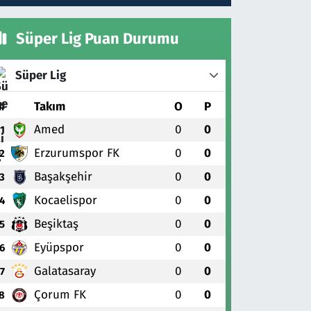
Süper Lig Puan Durumu
Süper Lig
#
Takım
O
P
Amed
0
0
1
Erzurumspor FK
0
0
2
Başakşehir
0
0
3
Kocaelispor
0
0
4
Beşiktaş
0
0
5
Eyüpspor
0
0
6
Galatasaray
0
0
7
Çorum FK
0
0
8