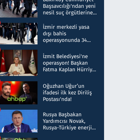
Başsavcılığı'ndan yeni
nesil suç örgütlerine
operasyon: 50 şüpheli
hakkında gözaltı kararı
İzmir merkezli yasa
dışı bahis
operasyonunda 34
gözaltı: Yaklaşık 2
Milyar liralık para
İzmit Belediyesi'ne
trafiği tespit edildi
operasyon! Başkan
Fatma Kaplan Hürriyet
ve eşi gözaltına alındı
Oğuzhan Uğur’un
ifadesi ilk kez Diriliş
Postası'nda!
Rusya Başbakan
Yardımcısı Novak,
Rusya-Türkiye enerji
ortaklığının stratejik