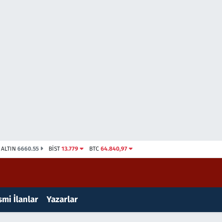
ALTIN
6660.55
BİST
13.779
BTC
64.840,97
mi İlanlar
Yazarlar