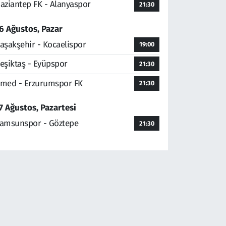
aziantep FK - Alanyaspor
21:30
6 Ağustos, Pazar
aşakşehir - Kocaelispor
19:00
eşiktaş - Eyüpspor
21:30
med - Erzurumspor FK
21:30
7 Ağustos, Pazartesi
amsunspor - Göztepe
21:30