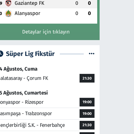
Gaziantep FK
0
0
9
Alanyaspor
0
0
0
Detaylar için tıklayın
Süper Lig Fikstür
4 Ağustos, Cuma
alatasaray - Çorum FK
21:30
5 Ağustos, Cumartesi
onyaspor - Rizespor
19:00
asımpaşa - Trabzonspor
19:00
ençlerbirliği S.K. - Fenerbahçe
21:30