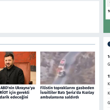
1
1
G
1
K
 ABD'nin Ukrayna'ya
Filistin topraklarını gasbeden
RİOT için gerekli
İsrailliler Batı Şeria'da Kızılay
K
edarik edeceğini
ambulansına saldırdı
G