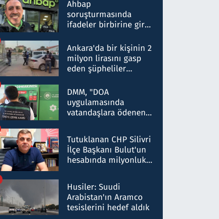
nitelikte olduğunu
Ahbap
belirtti
soruşturmasında
ifadeler birbirine girdi:
Dokuz şüphelinin
ifadelerinden ortaya
Ankara'da bir kişinin 2
çıkan tablo şok etti
milyon lirasını gasp
eden şüpheliler
Kırıkkale'de yakalandı
DMM, "DOA
uygulamasında
vatandaşlara ödenen
iade tutarlarının
düşürüldüğü" iddiasını
Tutuklanan CHP Silivri
yalanladı
İlçe Başkanı Bulut'un
hesabında milyonluk
para trafiğine: Patron
talimat verdi, ben
Husiler: Suudi
gönderdim
Arabistan'ın Aramco
tesislerini hedef aldık