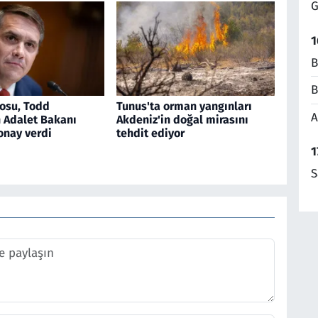
G
1
B
B
osu, Todd
Tunus'ta orman yangınları
A
n Adalet Bakanı
Akdeniz'in doğal mirasını
onay verdi
tehdit ediyor
1
S