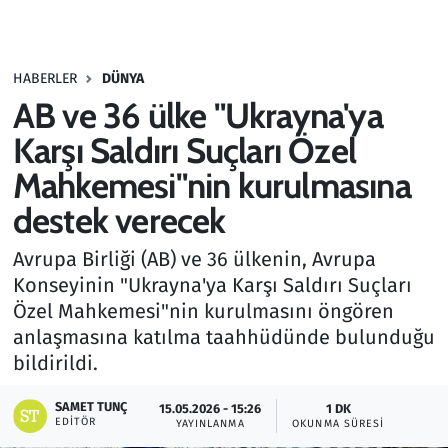
Gündem
HABERLER
DÜNYA
Haber
AB ve 36 ülke "Ukrayna'ya
Kültür Sanat
Karşı Saldırı Suçları Özel
Mahkemesi"nin kurulmasına
Kurumsal Haberler
destek verecek
Lezzet Durağı
Avrupa Birliği (AB) ve 36 ülkenin, Avrupa
Konseyinin "Ukrayna'ya Karşı Saldırı Suçları
Memur ve Kamu
Özel Mahkemesi"nin kurulmasını öngören
anlaşmasına katılma taahhüdünde bulunduğu
Otomobil
bildirildi.
Oyun
SAMET TUNÇ
15.05.2026 - 15:26
1 DK
EDITÖR
YAYINLANMA
OKUNMA SÜRESI
Ramazan