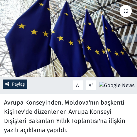
Resmi İlanlar
Rüya Tabirleri
Sağlık
Savunma Sanayi
Seçim 2023
Paylaş
-
+
A
A
Spor
Avrupa Konseyinden, Moldova'nın başkenti
Teknoloji ve Bilim
Kişinev'de düzenlenen Avrupa Konseyi
Dışişleri Bakanları Yıllık Toplantısı'na ilişkin
Televizyon
yazılı açıklama yapıldı.