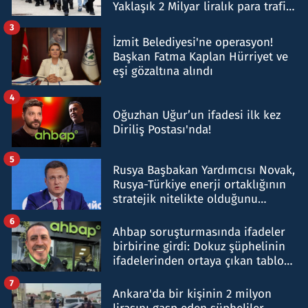
Yaklaşık 2 Milyar liralık para trafiği
tespit edildi
3
İzmit Belediyesi'ne operasyon!
Başkan Fatma Kaplan Hürriyet ve
eşi gözaltına alındı
4
Oğuzhan Uğur’un ifadesi ilk kez
Diriliş Postası'nda!
5
Rusya Başbakan Yardımcısı Novak,
Rusya-Türkiye enerji ortaklığının
stratejik nitelikte olduğunu
belirtti
6
Ahbap soruşturmasında ifadeler
birbirine girdi: Dokuz şüphelinin
ifadelerinden ortaya çıkan tablo
şok etti
7
Ankara'da bir kişinin 2 milyon