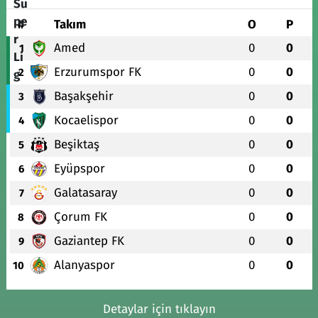
#
Takım
O
P
Amed
0
0
1
Erzurumspor FK
0
0
2
Başakşehir
0
0
3
Kocaelispor
0
0
4
Beşiktaş
0
0
5
Eyüpspor
0
0
6
Galatasaray
0
0
7
Çorum FK
0
0
8
Gaziantep FK
0
0
9
Alanyaspor
0
0
10
Detaylar için tıklayın