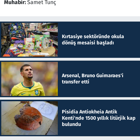
Muhabir:
Samet Tunç
Kırtasiye sektöründe okula
dönüş mesaisi başladı
Arsenal, Bruno Guimaraes'i
transfer etti
Pisidia Antiokheia Antik
Kenti'nde 1500 yıllık litürjik kap
bulundu