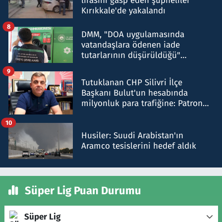
lirasını gasp eden şüpheliler
Kırıkkale'de yakalandı
8
DMM, "DOA uygulamasında
vatandaşlara ödenen iade
tutarlarının düşürüldüğü"
iddiasını yalanladı
9
Tutuklanan CHP Silivri İlçe
Başkanı Bulut'un hesabında
milyonluk para trafiğine: Patron
talimat verdi, ben gönderdim
10
Husiler: Suudi Arabistan'ın
Aramco tesislerini hedef aldık
Süper Lig Puan Durumu
Süper Lig