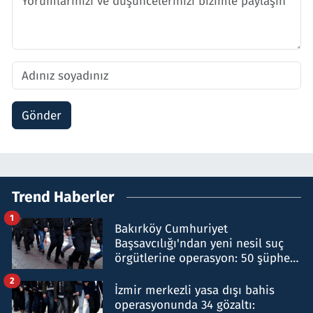
Gönder
Trend Haberler
1
Bakırköy Cumhuriyet
Başsavcılığı'ndan yeni nesil suç
örgütlerine operasyon: 50 şüpheli
hakkında gözaltı kararı
2
İzmir merkezli yasa dışı bahis
operasyonunda 34 gözaltı: