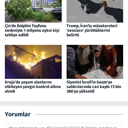
Çin'de Dolphin Tayfunu
Trump, İran'la müzakereleri
nedeniyle 1 milyonu aşkın kişi
'sessizce' yürüttüklerini
tahliye edildi
belirtti
Kruja'da yaşam alanlarını
Siyonist İsrail'in Gazze'ye
etkileyen yangın kontrol altına
saldırılarında can kaybı 73 bin
alındı
386'ya yükseldi
Yorumlar