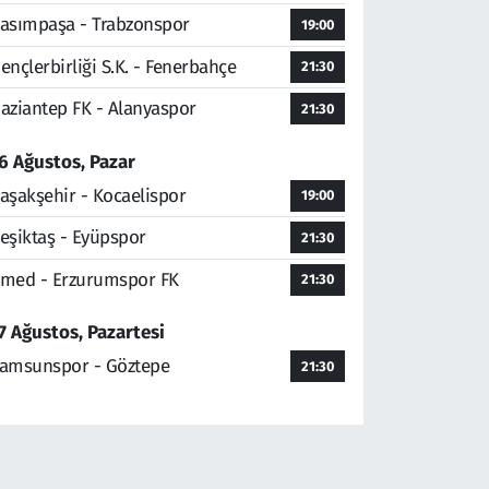
asımpaşa - Trabzonspor
19:00
ençlerbirliği S.K. - Fenerbahçe
21:30
aziantep FK - Alanyaspor
21:30
6 Ağustos, Pazar
aşakşehir - Kocaelispor
19:00
eşiktaş - Eyüpspor
21:30
med - Erzurumspor FK
21:30
7 Ağustos, Pazartesi
amsunspor - Göztepe
21:30