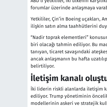
ABD’li yetkililer, iki ülkenin karşılı
forumlar üzerinde anlaşmaya varabi
Yetkililer, Çin’in Boeing uçakları, 
ilişkin satın alma taahhütlerini du
“Nadir toprak elementleri” konusun
biri olacağı tahmin ediliyor. Bu m
tanıyan, ticaret savaşındaki ateşke
ancak anlaşmanın bu hafta uzatılı
belirtiliyor.
İletişim kanalı olu
İki liderin riskli alanlarda iletişim
ediliyor. Trump yönetiminin öncelik
modellerinin askeri ve stratejik ku