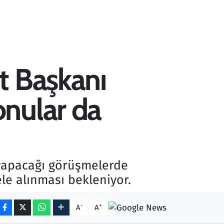
t Başkanı
onular da
 yapacağı görüşmelerde
ele alınması bekleniyor.
-
+
A
A