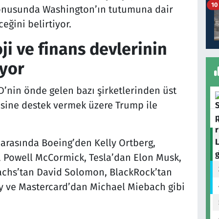
10
 konusunda Washington’ın tutumuna dair
eğini belirtiyor.
ji ve finans devlerinin
iyor
BD’nin önde gelen bazı şirketlerinden üst
sisine destek vermek üzere Trump ile
i arasında Boeing’den Kelly Ortberg,
 Powell McCormick, Tesla’dan Elon Musk,
Sachs’tan David Solomon, BlackRock’tan
ey ve Mastercard’dan Michael Miebach gibi