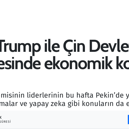
rump ile Çin Devle
esinde ekonomik k
misinin liderlerinin bu hafta Pekin’de
şmalar ve yapay zeka gibi konuların da 
K
SÜRESI