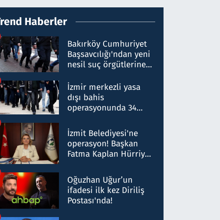
Trend Haberler
Bakırköy Cumhuriyet
Başsavcılığı'ndan yeni
nesil suç örgütlerine
operasyon: 50 şüpheli
hakkında gözaltı kararı
İzmir merkezli yasa
dışı bahis
operasyonunda 34
gözaltı: Yaklaşık 2
Milyar liralık para
İzmit Belediyesi'ne
trafiği tespit edildi
operasyon! Başkan
Fatma Kaplan Hürriyet
ve eşi gözaltına alındı
Oğuzhan Uğur’un
ifadesi ilk kez Diriliş
Postası'nda!