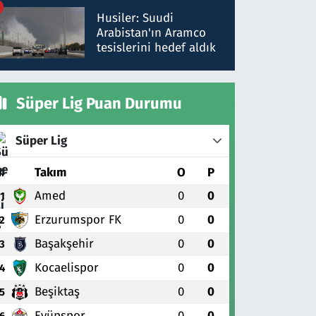
talimat verdi, ben
Husiler: Suudi
gönderdim
Arabistan'ın Aramco
tesislerini hedef aldık
Süper Lig Puan Durumu
Süper Lig
#
Takım
O
P
Amed
0
0
1
Erzurumspor FK
0
0
2
Başakşehir
0
0
3
Kocaelispor
0
0
4
Beşiktaş
0
0
5
Eyüpspor
0
0
6