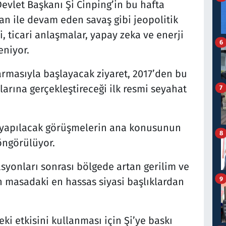
vlet Başkanı Şi Cinping’in bu hafta
an ile devam eden savaş gibi jeopolitik
, ticari anlaşmalar, yapay zeka ve enerji
6
eniyor.
rmasıyla başlayacak ziyaret, 2017’den bu
arına gerçekleştireceği ilk resmi seyahat
7
 yapılacak görüşmelerin ana konusunun
8
öngörülüyor.
rasyonları sonrası bölgede artan gerilim ve
9
ın masadaki en hassas siyasi başlıklardan
i etkisini kullanması için Şi’ye baskı