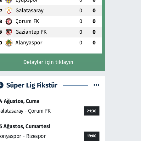
Galatasaray
0
0
7
Çorum FK
0
0
8
Gaziantep FK
0
0
9
Alanyaspor
0
0
0
Detaylar için tıklayın
Süper Lig Fikstür
4 Ağustos, Cuma
alatasaray - Çorum FK
21:30
5 Ağustos, Cumartesi
onyaspor - Rizespor
19:00