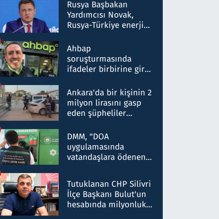
Rusya Başbakan
Yardımcısı Novak,
Rusya-Türkiye enerji
ortaklığının stratejik
nitelikte olduğunu
Ahbap
belirtti
soruşturmasında
ifadeler birbirine girdi:
Dokuz şüphelinin
ifadelerinden ortaya
Ankara'da bir kişinin 2
çıkan tablo şok etti
milyon lirasını gasp
eden şüpheliler
Kırıkkale'de yakalandı
DMM, "DOA
uygulamasında
vatandaşlara ödenen
iade tutarlarının
düşürüldüğü" iddiasını
Tutuklanan CHP Silivri
yalanladı
İlçe Başkanı Bulut'un
hesabında milyonluk
para trafiğine: Patron