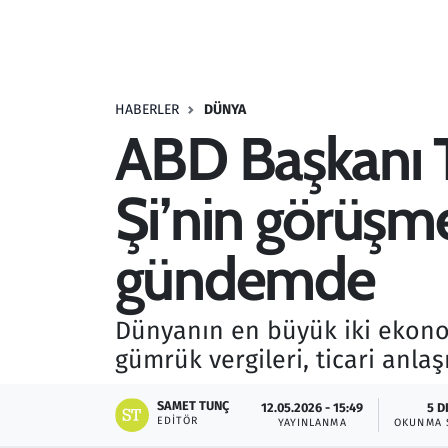
Resmi İlanlar
Rüya Tabirleri
HABERLER
DÜNYA
ABD Başkanı T
Sağlık
Şi’nin görüşm
Savunma Sanayi
Seçim 2023
gündemde
Spor
Dünyanın en büyük iki ekono
Teknoloji ve Bilim
gümrük vergileri, ticari anla
Televizyon
SAMET TUNÇ
12.05.2026 - 15:49
5 D
EDITÖR
YAYINLANMA
OKUNMA 