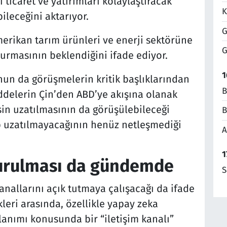
klı ticaret ve yatırımları kolaylaştıracak
K
leceğini aktarıyor.
G
Amerikan tarım ürünleri ve enerji sektörüne
G
yurmasının beklendiğini ifade ediyor.
1
un da görüşmelerin kritik başlıklarından
B
addelerin Çin’den ABD’ye akışına olanak
sin uzatılmasının da görüşülebileceği
B
p uzatılmayacağının henüz netleşmediği
A
1
şturulması da gündemde
S
 kanallarını açık tutmaya çalışacağı da ifade
leri arasında, özellikle yapay zeka
llanımı konusunda bir “iletişim kanalı”