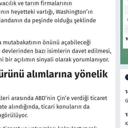
avacılık ve tarım firmalarının
ının heyetteki varlığı, Washington’ın
ajandanın da peşinde olduğu şeklinde
1
lma mutabakatının önünü açabileceği
s devlerinden bazı isimlerin davet edilmesi,
 bir açılımın sinyali olarak yorumlanıyor.
 ürünü alımlarına yönelik
1
eri arasında ABD’nin Çin’e verdiği ticaret
G
te alındığında, ticari konuların da
1
görülüyor.
K