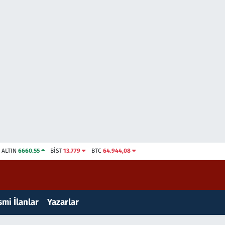
ALTIN
6660.55
BİST
13.779
BTC
64.944,08
mi İlanlar
Yazarlar