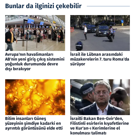
Bunlar da ilginizi çekebilir
Avrupa'nın havalimanları
İsrail ile Lübnan arasındaki
AB'nin yeni giriş çıkış sistemini
müzakerelerin 7. turu Roma'da
yoğunluk durumunda devre
sürüyor
dışı bırakıyor
Bilim insanları Güneş
İsrailli Bakan Ben-Gvir'den,
yüzeyinin şimdiye kadarki en
Filistinli esirlerin kıyafetlerine
ayrıntılı görüntüsünü elde etti
ve Kur'an-ı Kerimlerine el
konulması talimatı