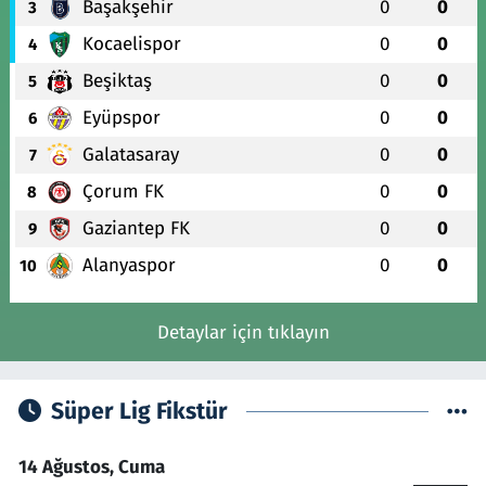
Başakşehir
0
0
3
Kocaelispor
0
0
4
Beşiktaş
0
0
5
Eyüpspor
0
0
6
Galatasaray
0
0
7
Çorum FK
0
0
8
Gaziantep FK
0
0
9
Alanyaspor
0
0
10
Detaylar için tıklayın
Süper Lig Fikstür
14 Ağustos, Cuma