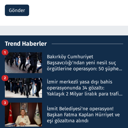
Gönder
Trend Haberler
1
Bakırköy Cumhuriyet
Başsavcılığı'ndan yeni nesil suç
örgütlerine operasyon: 50 şüpheli
hakkında gözaltı kararı
2
İzmir merkezli yasa dışı bahis
operasyonunda 34 gözaltı:
Yaklaşık 2 Milyar liralık para trafiği
tespit edildi
3
İzmit Belediyesi'ne operasyon!
Başkan Fatma Kaplan Hürriyet ve
eşi gözaltına alındı