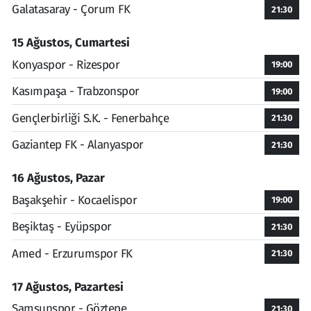
Galatasaray - Çorum FK
21:30
15 Ağustos, Cumartesi
Konyaspor - Rizespor
19:00
Kasımpaşa - Trabzonspor
19:00
Gençlerbirliği S.K. - Fenerbahçe
21:30
Gaziantep FK - Alanyaspor
21:30
16 Ağustos, Pazar
Başakşehir - Kocaelispor
19:00
Beşiktaş - Eyüpspor
21:30
Amed - Erzurumspor FK
21:30
17 Ağustos, Pazartesi
Samsunspor - Göztepe
21:30