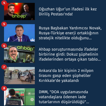
4
Oğuzhan Uğur’un ifadesi ilk kez
Diriliş Postası'nda!
5
Rusya Başbakan Yardımcısı Novak,
Rusya-Türkiye enerji ortaklığının
stratejik nitelikte olduğunu
belirtti
6
Ahbap soruşturmasında ifadeler
birbirine girdi: Dokuz şüphelinin
ifadelerinden ortaya çıkan tablo
şok etti
7
Ankara'da bir kişinin 2 milyon
lirasını gasp eden şüpheliler
Kırıkkale'de yakalandı
8
DMM, "DOA uygulamasında
vatandaşlara ödenen iade
tutarlarının düşürüldüğü"