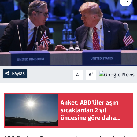
Resmi İlanlar
Rüya Tabirleri
Sağlık
Savunma Sanayi
Paylaş
-
+
A
A
Seçim 2023
Spor
Anket: ABD'liler aşırı
Teknoloji ve Bilim
sıcaklardan 2 yıl
öncesine göre daha
Televizyon
fazla etkileniyor