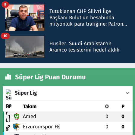
iddiasını yalanladı
9
Tutuklanan CHP Silivri İlçe
Başkanı Bulut'un hesabında
milyonluk para trafiğine: Patron
talimat verdi, ben gönderdim
10
Husiler: Suudi Arabistan'ın
Aramco tesislerini hedef aldık
Süper Lig Puan Durumu
Süper Lig
#
Takım
O
P
Amed
0
0
1
Erzurumspor FK
0
0
2