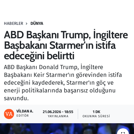
Gündem
HABERLER
DÜNYA
Haber
ABD Başkanı Trump, İngiltere
Kültür Sanat
Başbakanı Starmer'ın istifa
edeceğini belirtti
Kurumsal Haberler
ABD Başkanı Donald Trump, İngiltere
Lezzet Durağı
Başbakanı Keir Starmer'ın görevinden istifa
edeceğini kaydederek, Starmer'ın göç ve
Memur ve Kamu
enerji politikalarında başarısız olduğunu
savundu.
Otomobil
VILDAN A.
21.06.2026 - 18:55
1 DK
EDITÖR
Oyun
YAYINLANMA
OKUNMA SÜRESI
Ramazan