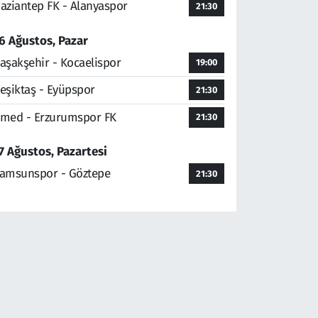
aziantep FK - Alanyaspor
21:30
6 Ağustos, Pazar
aşakşehir - Kocaelispor
19:00
eşiktaş - Eyüpspor
21:30
med - Erzurumspor FK
21:30
7 Ağustos, Pazartesi
amsunspor - Göztepe
21:30