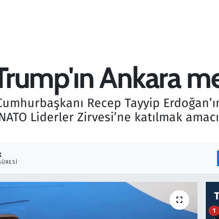
rump'ın Ankara mes
umhurbaşkanı Recep Tayyip Erdoğan’ın
ATO Liderler Zirvesi’ne katılmak amacı
K
SÜRESI
1