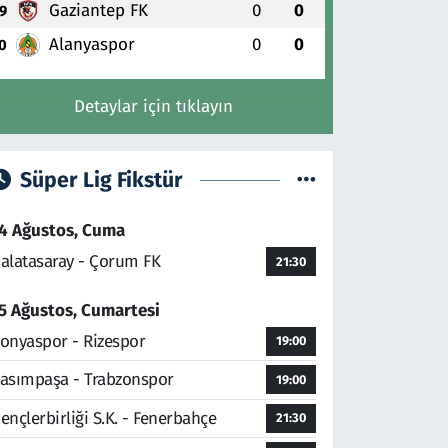
Gaziantep FK
0
0
9
Alanyaspor
0
0
0
Detaylar için tıklayın
Süper Lig Fikstür
4 Ağustos, Cuma
alatasaray - Çorum FK
21:30
5 Ağustos, Cumartesi
onyaspor - Rizespor
19:00
asımpaşa - Trabzonspor
19:00
ençlerbirliği S.K. - Fenerbahçe
21:30