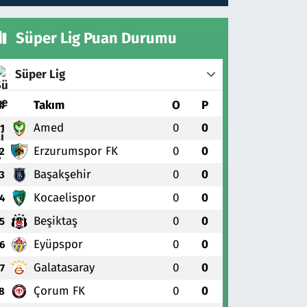
Süper Lig Puan Durumu
Süper Lig
#
Takım
O
P
Amed
0
0
1
Erzurumspor FK
0
0
2
Başakşehir
0
0
3
Kocaelispor
0
0
4
Beşiktaş
0
0
5
Eyüpspor
0
0
6
Galatasaray
0
0
7
Çorum FK
0
0
8