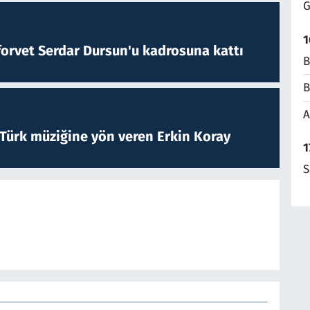
G
1
forvet Serdar Dursun'u kadrosuna kattı
B
B
A
 Türk müziğine yön veren Erkin Koray
1
S