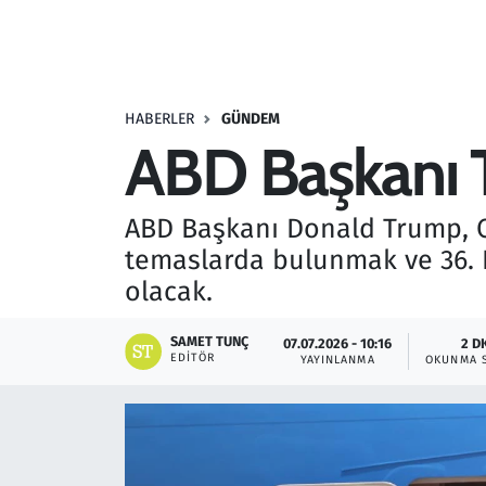
Resmi İlanlar
Rüya Tabirleri
HABERLER
GÜNDEM
ABD Başkanı T
Sağlık
Savunma Sanayi
ABD Başkanı Donald Trump, C
temaslarda bulunmak ve 36. N
Seçim 2023
olacak.
Spor
SAMET TUNÇ
07.07.2026 - 10:16
2 D
EDITÖR
YAYINLANMA
OKUNMA 
Teknoloji ve Bilim
Televizyon