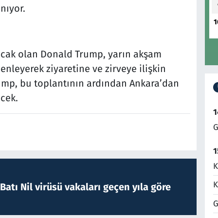
nıyor.
1
acak olan Donald Trump, yarın akşam
enleyerek ziyaretine ve zirveye ilişkin
mp, bu toplantının ardından Ankara’dan
cek.
1
G
1
K
K
atı Nil virüsü vakaları geçen yıla göre
G