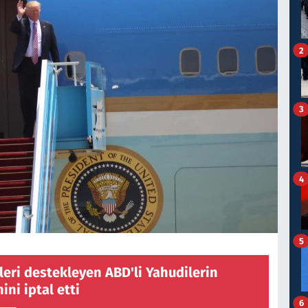
2
3
4
5
nlileri destekleyen ABD'li Yahudilerin
nini iptal etti
6