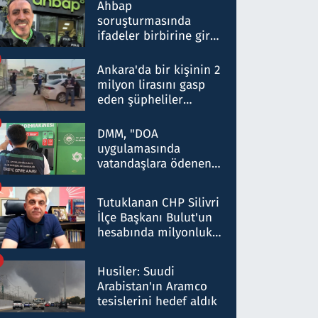
nitelikte olduğunu
Ahbap
belirtti
soruşturmasında
ifadeler birbirine girdi:
Dokuz şüphelinin
ifadelerinden ortaya
Ankara'da bir kişinin 2
çıkan tablo şok etti
milyon lirasını gasp
eden şüpheliler
Kırıkkale'de yakalandı
DMM, "DOA
uygulamasında
vatandaşlara ödenen
iade tutarlarının
düşürüldüğü" iddiasını
Tutuklanan CHP Silivri
yalanladı
İlçe Başkanı Bulut'un
hesabında milyonluk
para trafiğine: Patron
talimat verdi, ben
Husiler: Suudi
gönderdim
Arabistan'ın Aramco
tesislerini hedef aldık