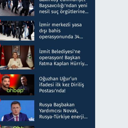
Başsavcılığı'ndan yeni
nesil suç örgütlerine
operasyon: 50 şüpheli
hakkında gözaltı kararı
İzmir merkezli yasa
dışı bahis
operasyonunda 34
gözaltı: Yaklaşık 2
Milyar liralık para
İzmit Belediyesi'ne
trafiği tespit edildi
operasyon! Başkan
Fatma Kaplan Hürriyet
ve eşi gözaltına alındı
Oğuzhan Uğur’un
ifadesi ilk kez Diriliş
Postası'nda!
Rusya Başbakan
Yardımcısı Novak,
Rusya-Türkiye enerji
ortaklığının stratejik