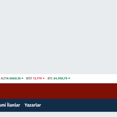
ALTIN
6660.55
BİST
13.779
BTC
64.959,79
mi İlanlar
Yazarlar