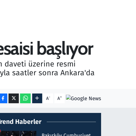
aisi başlıyor
 daveti üzerine resmi
yla saatler sonra Ankara'da
-
+
A
A
Trend Haberler
Bakırköy Cumhuriyet