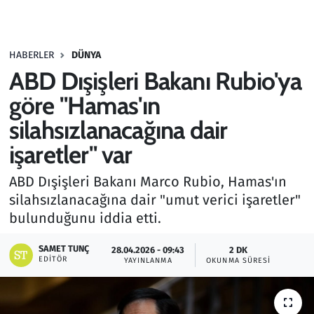
Gündem
HABERLER
DÜNYA
Haber
ABD Dışişleri Bakanı Rubio'ya
Kültür Sanat
göre "Hamas'ın
silahsızlanacağına dair
Kurumsal Haberler
işaretler" var
Lezzet Durağı
ABD Dışişleri Bakanı Marco Rubio, Hamas'ın
silahsızlanacağına dair "umut verici işaretler"
Memur ve Kamu
bulunduğunu iddia etti.
Otomobil
SAMET TUNÇ
28.04.2026 - 09:43
2 DK
EDITÖR
YAYINLANMA
OKUNMA SÜRESI
Oyun
Ramazan