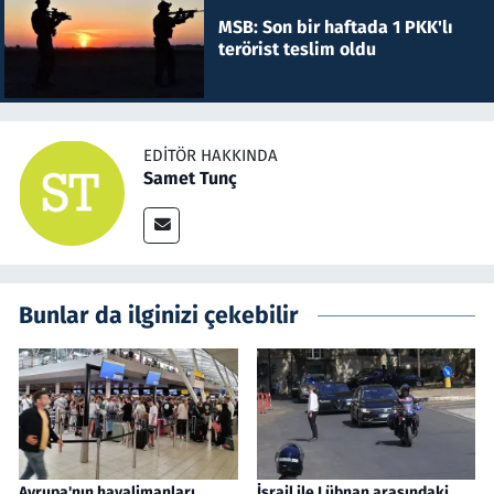
MSB: Son bir haftada 1 PKK'lı
terörist teslim oldu
EDITÖR HAKKINDA
Samet Tunç
Bunlar da ilginizi çekebilir
Avrupa'nın havalimanları
İsrail ile Lübnan arasındaki