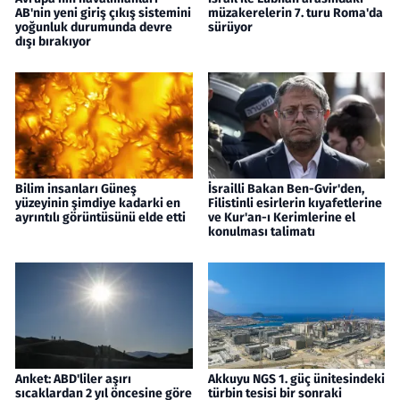
AB'nin yeni giriş çıkış sistemini
müzakerelerin 7. turu Roma'da
yoğunluk durumunda devre
sürüyor
dışı bırakıyor
Bilim insanları Güneş
İsrailli Bakan Ben-Gvir'den,
yüzeyinin şimdiye kadarki en
Filistinli esirlerin kıyafetlerine
ayrıntılı görüntüsünü elde etti
ve Kur'an-ı Kerimlerine el
konulması talimatı
Anket: ABD'liler aşırı
Akkuyu NGS 1. güç ünitesindeki
sıcaklardan 2 yıl öncesine göre
türbin tesisi bir sonraki