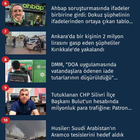
6
Ahbap soruşturmasında ifadeler
birbirine girdi: Dokuz şüphelinin
ifadelerinden ortaya çıkan tablo
şok etti
7
Ankara'da bir kişinin 2 milyon
lirasını gasp eden şüpheliler
Kırıkkale'de yakalandı
8
DMM, "DOA uygulamasında
vatandaşlara ödenen iade
tutarlarının düşürüldüğü"
iddiasını yalanladı
9
Tutuklanan CHP Silivri İlçe
Başkanı Bulut'un hesabında
milyonluk para trafiğine: Patron
talimat verdi, ben gönderdim
10
Husiler: Suudi Arabistan'ın
Aramco tesislerini hedef aldık