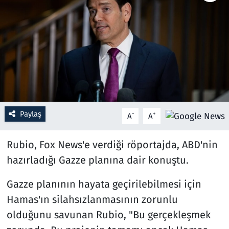
Resmi İlanlar
Rüya Tabirleri
Sağlık
Savunma Sanayi
Paylaş
-
+
A
A
Seçim 2023
Rubio, Fox News'e verdiği röportajda, ABD'nin
Spor
hazırladığı Gazze planına dair konuştu.
Teknoloji ve Bilim
Gazze planının hayata geçirilebilmesi için
Hamas'ın silahsızlanmasının zorunlu
Televizyon
olduğunu savunan Rubio, "Bu gerçekleşmek