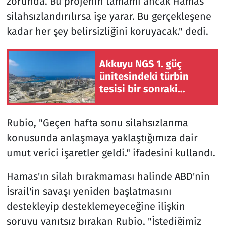
zorunda. Bu projenin tamamı ancak Hamas
silahsızlandırılırsa işe yarar. Bu gerçekleşene
kadar her şey belirsizliğini koruyacak." dedi.
Akkuyu NGS 1. güç
ünitesindeki türbin
tesisi bir sonraki
devreye alma
aşamasına hazır
Rubio, "Geçen hafta sonu silahsızlanma
konusunda anlaşmaya yaklaştığımıza dair
umut verici işaretler geldi." ifadesini kullandı.
Hamas'ın silah bırakmaması halinde ABD'nin
İsrail'in savaşı yeniden başlatmasını
destekleyip desteklemeyeceğine ilişkin
soruyu yanıtsız bırakan Rubio, "İstediğimiz