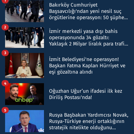
1
Bakırköy Cumhuriyet
Başsavcılığı'ndan yeni nesil suç
örgütlerine operasyon: 50 şüpheli
hakkında gözaltı kararı
2
İzmir merkezli yasa dışı bahis
operasyonunda 34 gözaltı:
Yaklaşık 2 Milyar liralık para trafiği
tespit edildi
3
İzmit Belediyesi'ne operasyon!
Başkan Fatma Kaplan Hürriyet ve
eşi gözaltına alındı
4
Oğuzhan Uğur’un ifadesi ilk kez
Diriliş Postası'nda!
5
Rusya Başbakan Yardımcısı Novak,
Rusya-Türkiye enerji ortaklığının
stratejik nitelikte olduğunu
belirtti