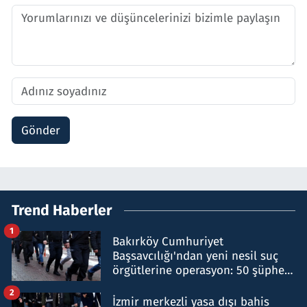
Gönder
Trend Haberler
1
Bakırköy Cumhuriyet
Başsavcılığı'ndan yeni nesil suç
örgütlerine operasyon: 50 şüpheli
hakkında gözaltı kararı
2
İzmir merkezli yasa dışı bahis