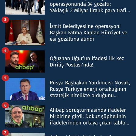
operasyonunda 34 gözaltı:
Yaklaşık 2 Milyar liralık para trafiği
tespit edildi
3
İzmit Belediyesi'ne operasyon!
Başkan Fatma Kaplan Hürriyet ve
eşi gözaltına alındı
4
Oğuzhan Uğur’un ifadesi ilk kez
Diriliş Postası'nda!
5
Rusya Başbakan Yardımcısı Novak,
Rusya-Türkiye enerji ortaklığının
stratejik nitelikte olduğunu
belirtti
6
Ahbap soruşturmasında ifadeler
birbirine girdi: Dokuz şüphelinin
ifadelerinden ortaya çıkan tablo
şok etti
7