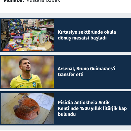
Muhabir:
Mustafa Özbek
Kırtasiye sektöründe okula
dönüş mesaisi başladı
Arsenal, Bruno Guimaraes'i
transfer etti
Pisidia Antiokheia Antik
Kenti'nde 1500 yıllık litürjik kap
bulundu