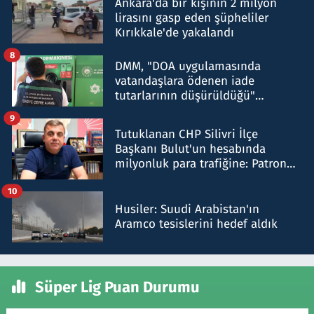
Ankara'da bir kişinin 2 milyon
lirasını gasp eden şüpheliler
Kırıkkale'de yakalandı
8
DMM, "DOA uygulamasında
vatandaşlara ödenen iade
tutarlarının düşürüldüğü"
iddiasını yalanladı
9
Tutuklanan CHP Silivri İlçe
Başkanı Bulut'un hesabında
milyonluk para trafiğine: Patron
talimat verdi, ben gönderdim
10
Husiler: Suudi Arabistan'ın
Aramco tesislerini hedef aldık
Süper Lig Puan Durumu