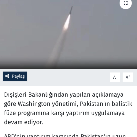
Resmi İlanlar
Rüya Tabirleri
Sağlık
Savunma Sanayi
Paylaş
Seçim 2023
-
+
A
A
Spor
Dışişleri Bakanlığından yapılan açıklamaya
göre Washington yönetimi, Pakistan'ın balistik
Teknoloji ve Bilim
füze programına karşı yaptırım uygulamaya
devam ediyor.
Televizyon
ABD'nin yaptırım kararında Pakistan'ın uzun