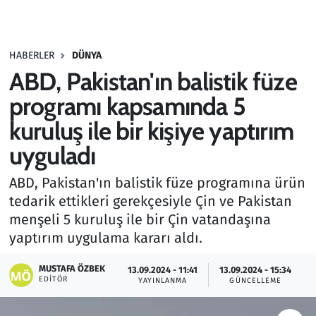
Gündem
HABERLER
DÜNYA
Haber
ABD, Pakistan'ın balistik füze
Kültür Sanat
programı kapsamında 5
kuruluş ile bir kişiye yaptırım
Kurumsal Haberler
uyguladı
Lezzet Durağı
ABD, Pakistan'ın balistik füze programına ürün
tedarik ettikleri gerekçesiyle Çin ve Pakistan
Memur ve Kamu
menşeli 5 kuruluş ile bir Çin vatandaşına
yaptırım uygulama kararı aldı.
Otomobil
MUSTAFA ÖZBEK
13.09.2024 - 11:41
13.09.2024 - 15:34
Oyun
EDITÖR
YAYINLANMA
GÜNCELLEME
Ramazan