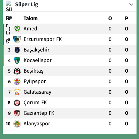
Süper Lig
#
Takım
O
P
Amed
0
0
1
Erzurumspor FK
0
0
2
Başakşehir
0
0
3
Kocaelispor
0
0
4
Beşiktaş
0
0
5
Eyüpspor
0
0
6
Galatasaray
0
0
7
Çorum FK
0
0
8
Gaziantep FK
0
0
9
Alanyaspor
0
0
10