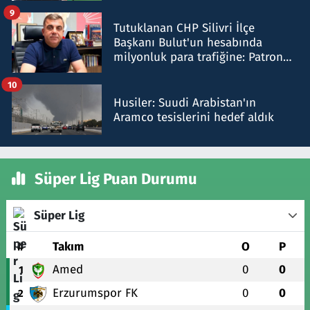
iddiasını yalanladı
9
Tutuklanan CHP Silivri İlçe
Başkanı Bulut'un hesabında
milyonluk para trafiğine: Patron
talimat verdi, ben gönderdim
10
Husiler: Suudi Arabistan'ın
Aramco tesislerini hedef aldık
Süper Lig Puan Durumu
Süper Lig
#
Takım
O
P
Amed
0
0
1
Erzurumspor FK
0
0
2