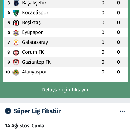
Başakşehir
0
0
3
Kocaelispor
0
0
4
Beşiktaş
0
0
5
Eyüpspor
0
0
6
Galatasaray
0
0
7
Çorum FK
0
0
8
Gaziantep FK
0
0
9
Alanyaspor
0
0
10
Detaylar için tıklayın
Süper Lig Fikstür
14 Ağustos, Cuma