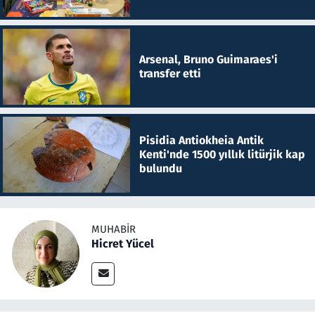
Arsenal, Bruno Guimaraes'i
transfer etti
Pisidia Antiokheia Antik
Kenti'nde 1500 yıllık litürjik kap
bulundu
MUHABIR
Hicret Yücel