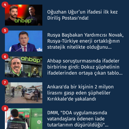
4
Oğuzhan Uğur’un ifadesi ilk kez
Diriliş Postası'nda!
5
Rusya Başbakan Yardımcısı Novak,
Rusya-Türkiye enerji ortaklığının
stratejik nitelikte olduğunu
belirtti
6
Ahbap soruşturmasında ifadeler
birbirine girdi: Dokuz şüphelinin
ifadelerinden ortaya çıkan tablo
şok etti
7
Ankara'da bir kişinin 2 milyon
lirasını gasp eden şüpheliler
Kırıkkale'de yakalandı
8
DMM, "DOA uygulamasında
vatandaşlara ödenen iade
tutarlarının düşürüldüğü"