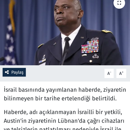
Resmi İlanlar
Rüya Tabirleri
Sağlık
Savunma Sanayi
Paylaş
Seçim 2023
-
+
A
A
Spor
İsrail basınında yayımlanan haberde, ziyaretin
bilinmeyen bir tarihe ertelendiği belirtildi.
Teknoloji ve Bilim
Haberde, adı açıklanmayan İsrailli bir yetkili,
Televizyon
Austin'in ziyaretinin Lübnan'da çağrı cihazları
ve telsizlerin patlatılması nedeniyle İsrail ile