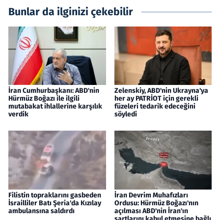
Bunlar da ilginizi çekebilir
İran Cumhurbaşkanı: ABD'nin
Zelenskiy, ABD'nin Ukrayna'ya
Hürmüz Boğazı ile ilgili
her ay PATRİOT için gerekli
mutabakat ihlallerine karşılık
füzeleri tedarik edeceğini
verdik
söyledi
Filistin topraklarını gasbeden
İran Devrim Muhafızları
İsrailliler Batı Şeria'da Kızılay
Ordusu: Hürmüz Boğazı'nın
ambulansına saldırdı
açılması ABD'nin İran'ın
şartlarını kabul etmesine bağlı