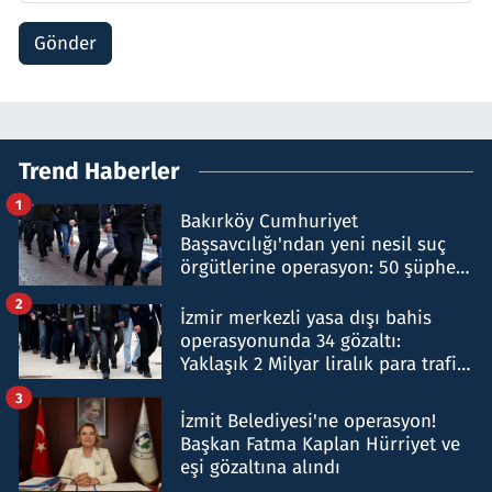
Gönder
Trend Haberler
1
Bakırköy Cumhuriyet
Başsavcılığı'ndan yeni nesil suç
örgütlerine operasyon: 50 şüpheli
hakkında gözaltı kararı
2
İzmir merkezli yasa dışı bahis
operasyonunda 34 gözaltı:
Yaklaşık 2 Milyar liralık para trafiği
tespit edildi
3
İzmit Belediyesi'ne operasyon!
Başkan Fatma Kaplan Hürriyet ve
eşi gözaltına alındı