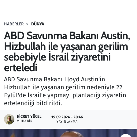
Gündem
HABERLER
DÜNYA
Haber
ABD Savunma Bakanı Austin,
Kültür Sanat
Hizbullah ile yaşanan gerilim
sebebiyle İsrail ziyaretini
Kurumsal Haberler
erteledi
Lezzet Durağı
ABD Savunma Bakanı Lloyd Austin'in
Hizbullah ile yaşanan gerilim nedeniyle 22
Memur ve Kamu
Eylül'de İsrail'e yapmayı planladığı ziyaretin
ertelendiği bildirildi.
Otomobil
HICRET YÜCEL
19.09.2024 - 20:46
Oyun
MUHABIR
YAYINLANMA
Ramazan