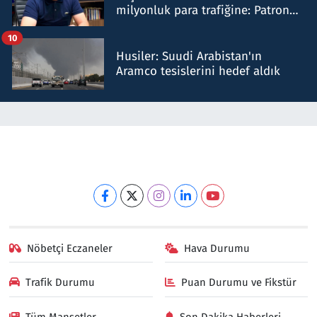
milyonluk para trafiğine: Patron
talimat verdi, ben gönderdim
10
Husiler: Suudi Arabistan'ın
Aramco tesislerini hedef aldık
Nöbetçi Eczaneler
Hava Durumu
Trafik Durumu
Puan Durumu ve Fikstür
Tüm Manşetler
Son Dakika Haberleri