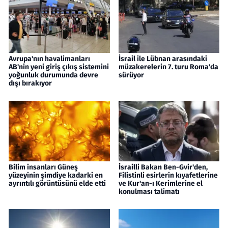
Avrupa'nın havalimanları
İsrail ile Lübnan arasındaki
AB'nin yeni giriş çıkış sistemini
müzakerelerin 7. turu Roma'da
yoğunluk durumunda devre
sürüyor
dışı bırakıyor
Bilim insanları Güneş
İsrailli Bakan Ben-Gvir'den,
yüzeyinin şimdiye kadarki en
Filistinli esirlerin kıyafetlerine
ayrıntılı görüntüsünü elde etti
ve Kur'an-ı Kerimlerine el
konulması talimatı