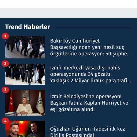
Trend Haberler
1
Bakırköy Cumhuriyet
Başsavcılığı'ndan yeni nesil suç
örgütlerine operasyon: 50 şüpheli
hakkında gözaltı kararı
2
İzmir merkezli yasa dışı bahis
operasyonunda 34 gözaltı:
Yaklaşık 2 Milyar liralık para trafiği
tespit edildi
3
İzmit Belediyesi'ne operasyon!
Başkan Fatma Kaplan Hürriyet ve
eşi gözaltına alındı
4
Oğuzhan Uğur’un ifadesi ilk kez
Diriliş Postası'nda!