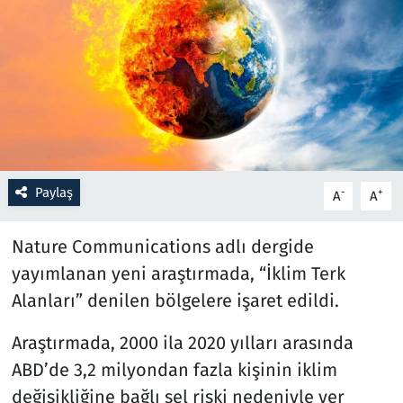
Resmi İlanlar
Rüya Tabirleri
Sağlık
Savunma Sanayi
Paylaş
-
+
A
A
Seçim 2023
Nature Communications adlı dergide
Spor
yayımlanan yeni araştırmada, “İklim Terk
Alanları” denilen bölgelere işaret edildi.
Teknoloji ve Bilim
Araştırmada, 2000 ila 2020 yılları arasında
Televizyon
ABD’de 3,2 milyondan fazla kişinin iklim
değişikliğine bağlı sel riski nedeniyle yer