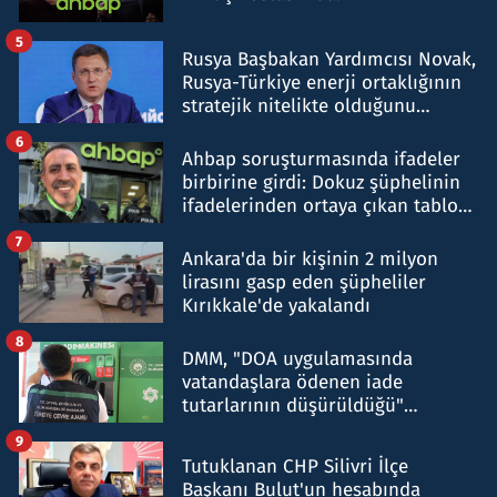
5
Rusya Başbakan Yardımcısı Novak,
Rusya-Türkiye enerji ortaklığının
stratejik nitelikte olduğunu
belirtti
6
Ahbap soruşturmasında ifadeler
birbirine girdi: Dokuz şüphelinin
ifadelerinden ortaya çıkan tablo
şok etti
7
Ankara'da bir kişinin 2 milyon
lirasını gasp eden şüpheliler
Kırıkkale'de yakalandı
8
DMM, "DOA uygulamasında
vatandaşlara ödenen iade
tutarlarının düşürüldüğü"
iddiasını yalanladı
9
Tutuklanan CHP Silivri İlçe
Başkanı Bulut'un hesabında