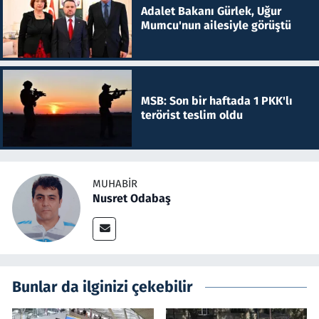
Adalet Bakanı Gürlek, Uğur
Mumcu'nun ailesiyle görüştü
MSB: Son bir haftada 1 PKK'lı
terörist teslim oldu
MUHABIR
Nusret Odabaş
Bunlar da ilginizi çekebilir