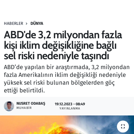
Gündem
HABERLER
DÜNYA
Haber
ABD'de 3,2 milyondan fazla
Kültür Sanat
kişi iklim değişikliğine bağlı
sel riski nedeniyle taşındı
Kurumsal Haberler
ABD’de yapılan bir araştırmada, 3,2 milyondan
Lezzet Durağı
fazla Amerikalının iklim değişikliği nedeniyle
yüksek sel riski bulunan bölgelerden göç
Memur ve Kamu
ettiği belirtildi.
Otomobil
NUSRET ODABAŞ
19.12.2023 - 08:49
MUHABIR
YAYINLANMA
Oyun
Ramazan