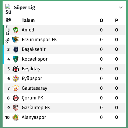
Süper Lig
#
Takım
O
P
Amed
0
0
1
Erzurumspor FK
0
0
2
Başakşehir
0
0
3
Kocaelispor
0
0
4
Beşiktaş
0
0
5
Eyüpspor
0
0
6
Galatasaray
0
0
7
Çorum FK
0
0
8
Gaziantep FK
0
0
9
Alanyaspor
0
0
10