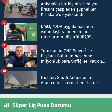
7
Ankara'da bir kişinin 2 milyon
lirasını gasp eden şüpheliler
Kırıkkale'de yakalandı
8
DMM, "DOA uygulamasında
vatandaşlara ödenen iade
tutarlarının düşürüldüğü"
iddiasını yalanladı
9
Tutuklanan CHP Silivri İlçe
Başkanı Bulut'un hesabında
milyonluk para trafiğine: Patron
talimat verdi, ben gönderdim
10
Husiler: Suudi Arabistan'ın
Aramco tesislerini hedef aldık
Süper Lig Puan Durumu