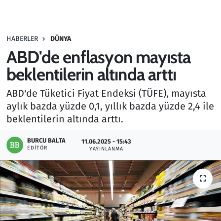
Gündem
HABERLER
DÜNYA
Haber
ABD'de enflasyon mayısta
Kültür Sanat
beklentilerin altında arttı
ABD'de Tüketici Fiyat Endeksi (TÜFE), mayısta
Kurumsal Haberler
aylık bazda yüzde 0,1, yıllık bazda yüzde 2,4 ile
beklentilerin altında arttı.
Lezzet Durağı
BURCU BALTA
11.06.2025 - 15:43
Memur ve Kamu
EDITÖR
YAYINLANMA
Otomobil
Oyun
Ramazan