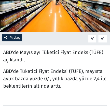
Resmi İlanlar
Rüya Tabirleri
Sağlık
Paylaş
-
+
A
A
Savunma Sanayi
ABD'de Mayıs ayı Tüketici Fiyat Endeks (TÜFE)
açıklandı.
Seçim 2023
ABD'de Tüketici Fiyat Endeksi (TÜFE), mayısta
Spor
aylık bazda yüzde 0,1, yıllık bazda yüzde 2,4 ile
beklentilerin altında arttı.
Teknoloji ve Bilim
Televizyon