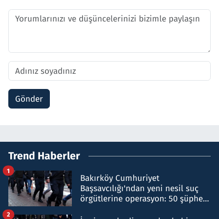
Gönder
Trend Haberler
1
Bakırköy Cumhuriyet
Başsavcılığı'ndan yeni nesil suç
örgütlerine operasyon: 50 şüpheli
hakkında gözaltı kararı
2