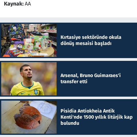
Kaynak:
AA
Kırtasiye sektöründe okula
dönüş mesaisi başladı
Arsenal, Bruno Guimaraes'i
transfer etti
Pisidia Antiokheia Antik
Kenti'nde 1500 yıllık litürjik kap
bulundu