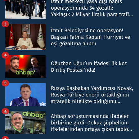
İzmir merkezli yasa dışı bahis
operasyonunda 34 gözaltı:
Yaklaşık 2 Milyar liralık para trafiği
tespit edildi
3
İzmit Belediyesi'ne operasyon!
Başkan Fatma Kaplan Hürriyet ve
eşi gözaltına alındı
4
Oğuzhan Uğur’un ifadesi ilk kez
Diriliş Postası'nda!
5
Rusya Başbakan Yardımcısı Novak,
Rusya-Türkiye enerji ortaklığının
stratejik nitelikte olduğunu
belirtti
6
Ahbap soruşturmasında ifadeler
birbirine girdi: Dokuz şüphelinin
ifadelerinden ortaya çıkan tablo
şok etti