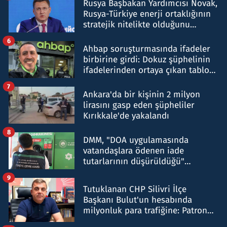
Rusya Başbakan Yardımcısı Novak,
Rusya-Türkiye enerji ortaklığının
stratejik nitelikte olduğunu
belirtti
6
Ahbap soruşturmasında ifadeler
birbirine girdi: Dokuz şüphelinin
ifadelerinden ortaya çıkan tablo
şok etti
7
Ankara'da bir kişinin 2 milyon
lirasını gasp eden şüpheliler
Kırıkkale'de yakalandı
8
DMM, "DOA uygulamasında
vatandaşlara ödenen iade
tutarlarının düşürüldüğü"
iddiasını yalanladı
9
Tutuklanan CHP Silivri İlçe
Başkanı Bulut'un hesabında
milyonluk para trafiğine: Patron
talimat verdi, ben gönderdim