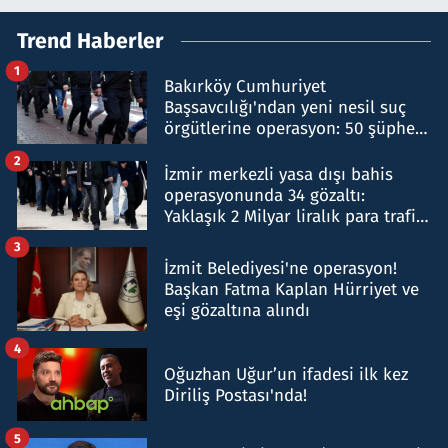
Trend Haberler
1
Bakırköy Cumhuriyet
Başsavcılığı'ndan yeni nesil suç
örgütlerine operasyon: 50 şüpheli
hakkında gözaltı kararı
2
İzmir merkezli yasa dışı bahis
operasyonunda 34 gözaltı:
Yaklaşık 2 Milyar liralık para trafiği
tespit edildi
3
İzmit Belediyesi'ne operasyon!
Başkan Fatma Kaplan Hürriyet ve
eşi gözaltına alındı
4
Oğuzhan Uğur’un ifadesi ilk kez
Diriliş Postası'nda!
5