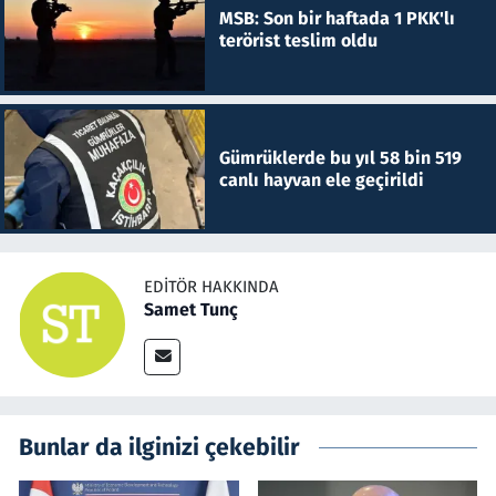
MSB: Son bir haftada 1 PKK'lı
terörist teslim oldu
Gümrüklerde bu yıl 58 bin 519
canlı hayvan ele geçirildi
EDITÖR HAKKINDA
Samet Tunç
Bunlar da ilginizi çekebilir