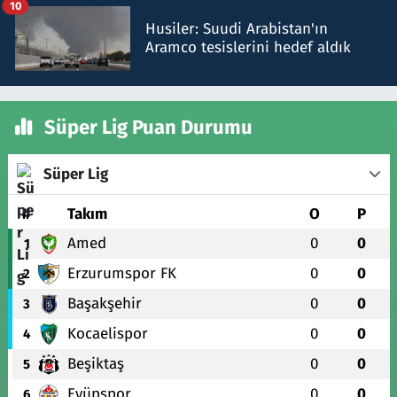
10
Husiler: Suudi Arabistan'ın
Aramco tesislerini hedef aldık
Süper Lig Puan Durumu
Süper Lig
#
Takım
O
P
Amed
0
0
1
Erzurumspor FK
0
0
2
Başakşehir
0
0
3
Kocaelispor
0
0
4
Beşiktaş
0
0
5
Eyüpspor
0
0
6