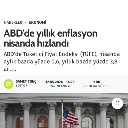
Gündem
HABERLER
EKONOMI
Haber
ABD'de yıllık enflasyon
Kültür Sanat
nisanda hızlandı
ABD'de Tüketici Fiyat Endeksi (TÜFE), nisanda
Kurumsal Haberler
aylık bazda yüzde 0,6, yıllık bazda yüzde 3,8
arttı.
Lezzet Durağı
SAMET TUNÇ
12.05.2026 - 16:25
1 DK
Memur ve Kamu
EDITÖR
YAYINLANMA
OKUNMA SÜRESI
Otomobil
Oyun
Ramazan