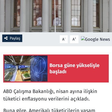
Resmi İlanlar
Rüya Tabirleri
Sağlık
Paylaş
-
+
A
A
Savunma Sanayi
Seçim 2023
Borsa güne yükselişle
başladı
Spor
Teknoloji ve Bilim
ABD Çalışma Bakanlığı, nisan ayına ilişkin
tüketici enflasyonu verilerini açıkladı.
Televizyon
Buna göre, Amerikalı tüketicilerin yaşam