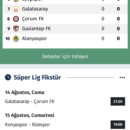
Galatasaray
0
0
7
Çorum FK
0
0
8
Gaziantep FK
0
0
9
Alanyaspor
0
0
10
Detaylar için tıklayın
Süper Lig Fikstür
14 Ağustos, Cuma
Galatasaray - Çorum FK
21:30
15 Ağustos, Cumartesi
Konyaspor - Rizespor
19:00