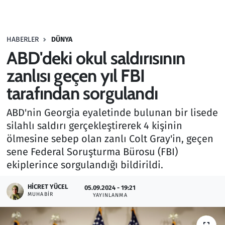
Gündem
HABERLER
DÜNYA
Haber
ABD'deki okul saldırısının
Kültür Sanat
zanlısı geçen yıl FBI
tarafından sorgulandı
Kurumsal Haberler
ABD'nin Georgia eyaletinde bulunan bir lisede
Lezzet Durağı
silahlı saldırı gerçekleştirerek 4 kişinin
ölmesine sebep olan zanlı Colt Gray'in, geçen
Memur ve Kamu
sene Federal Soruşturma Bürosu (FBI)
ekiplerince sorgulandığı bildirildi.
Otomobil
HICRET YÜCEL
05.09.2024 - 19:21
MUHABIR
Oyun
YAYINLANMA
Ramazan