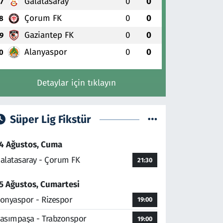
Galatasaray
0
0
7
Çorum FK
0
0
8
Gaziantep FK
0
0
9
Alanyaspor
0
0
0
Detaylar için tıklayın
Süper Lig Fikstür
4 Ağustos, Cuma
alatasaray - Çorum FK
21:30
5 Ağustos, Cumartesi
onyaspor - Rizespor
19:00
asımpaşa - Trabzonspor
19:00