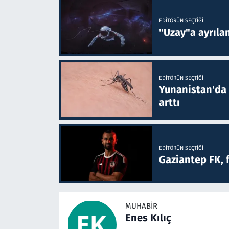
EDITÖRÜN SEÇTIĞI
"Uzay"a ayrılan
EDITÖRÜN SEÇTIĞI
Yunanistan'da B
arttı
EDITÖRÜN SEÇTIĞI
Gaziantep FK, 
MUHABIR
Enes Kılıç