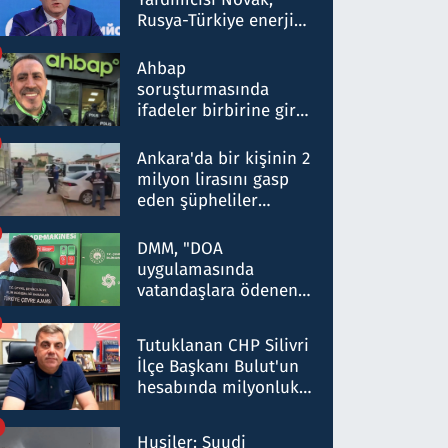
Rusya-Türkiye enerji
ortaklığının stratejik
nitelikte olduğunu
Ahbap
belirtti
soruşturmasında
ifadeler birbirine girdi:
Dokuz şüphelinin
ifadelerinden ortaya
Ankara'da bir kişinin 2
çıkan tablo şok etti
milyon lirasını gasp
eden şüpheliler
Kırıkkale'de yakalandı
DMM, "DOA
uygulamasında
vatandaşlara ödenen
iade tutarlarının
düşürüldüğü" iddiasını
Tutuklanan CHP Silivri
yalanladı
İlçe Başkanı Bulut'un
hesabında milyonluk
para trafiğine: Patron
talimat verdi, ben
Husiler: Suudi