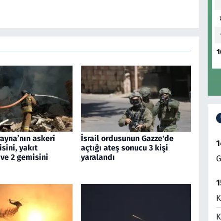
1
ayna’nın askeri
İsrail ordusunun Gazze'de
1
sini, yakıt
açtığı ateş sonucu 3 kişi
ve 2 gemisini
yaralandı
G
1
K
K