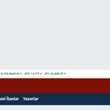
ALTIN
6660.55
BİST
13.779
BTC
64.959,79
mi İlanlar
Yazarlar