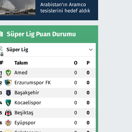
gönderdim
Arabistan'ın Aramco
tesislerini hedef aldık
Süper Lig Puan Durumu
Süper Lig
#
Takım
O
P
Amed
0
0
1
Erzurumspor FK
0
0
2
Başakşehir
0
0
3
Kocaelispor
0
0
4
Beşiktaş
0
0
5
Eyüpspor
0
0
6