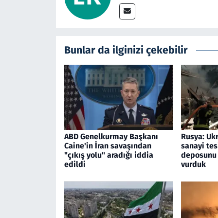
Bunlar da ilginizi çekebilir
ABD Genelkurmay Başkanı
Rusya: Ukr
Caine'in İran savaşından
sanayi tesi
"çıkış yolu" aradığı iddia
deposunu 
edildi
vurduk