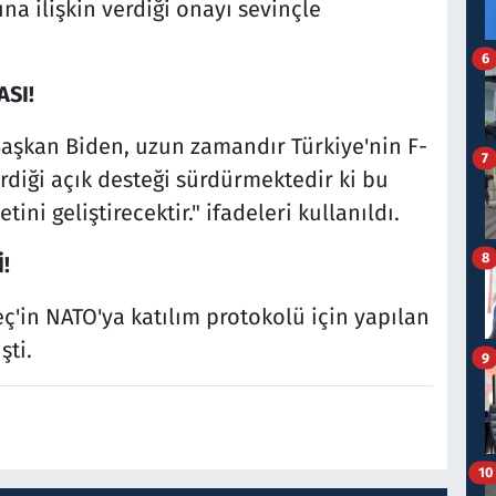
ına ilişkin verdiği onayı sevinçle
6
ASI!
aşkan Biden, uzun zamandır Türkiye'nin F-
7
diği açık desteği sürdürmektedir ki bu
i geliştirecektir." ifadeleri kullanıldı.
8
!
ç'in NATO'ya katılım protokolü için yapılan
şti.
9
10