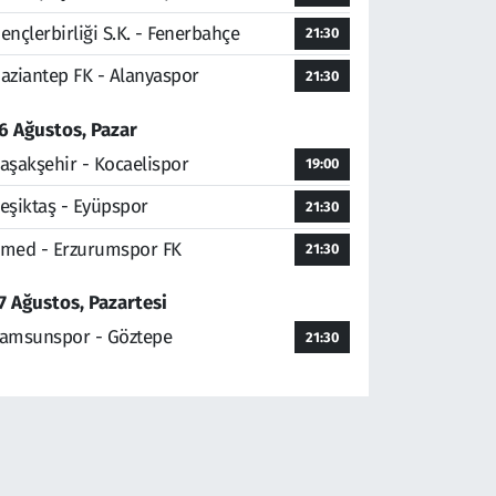
ençlerbirliği S.K. - Fenerbahçe
21:30
aziantep FK - Alanyaspor
21:30
6 Ağustos, Pazar
aşakşehir - Kocaelispor
19:00
eşiktaş - Eyüpspor
21:30
med - Erzurumspor FK
21:30
7 Ağustos, Pazartesi
amsunspor - Göztepe
21:30