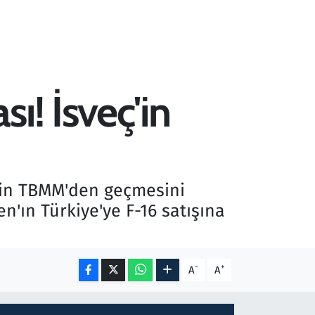
ı! İsveç'in
!
ifin TBMM'den geçmesini
n'ın Türkiye'ye F-16 satışına
-
+
A
A