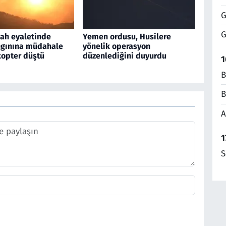
G
G
tah eyaletinde
Yemen ordusu, Husilere
gınına müdahale
yönelik operasyon
kopter düştü
düzenlediğini duyurdu
1
B
B
A
1
S