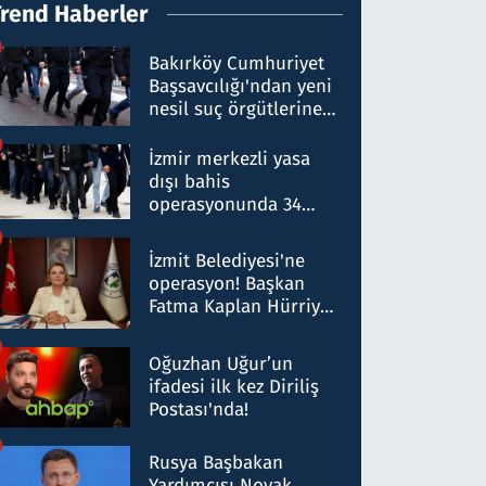
Trend Haberler
Bakırköy Cumhuriyet
Başsavcılığı'ndan yeni
nesil suç örgütlerine
operasyon: 50 şüpheli
hakkında gözaltı kararı
İzmir merkezli yasa
dışı bahis
operasyonunda 34
gözaltı: Yaklaşık 2
Milyar liralık para
İzmit Belediyesi'ne
trafiği tespit edildi
operasyon! Başkan
Fatma Kaplan Hürriyet
ve eşi gözaltına alındı
Oğuzhan Uğur’un
ifadesi ilk kez Diriliş
Postası'nda!
Rusya Başbakan
Yardımcısı Novak,