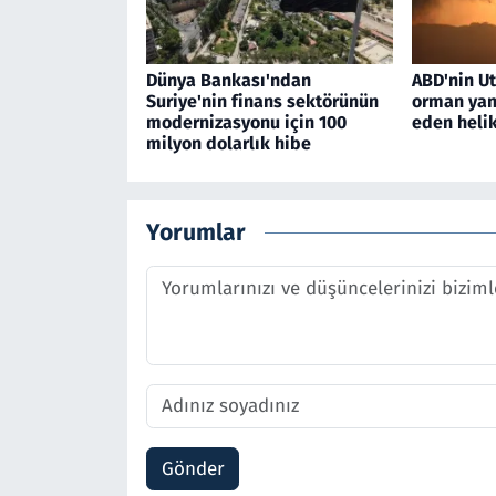
Dünya Bankası'ndan
ABD'nin U
Suriye'nin finans sektörünün
orman yan
modernizasyonu için 100
eden heli
milyon dolarlık hibe
Yorumlar
Gönder