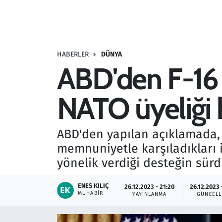
Resmi İlanlar
Rüya Tabirleri
HABERLER
DÜNYA
ABD'den F-16 v
Sağlık
NATO üyeliği 
Savunma Sanayi
Seçim 2023
ABD'den yapılan açıklamada, İ
memnuniyetle karşıladıkları i
Spor
yönelik verdiği desteğin sürdü
Teknoloji ve Bilim
ENES KILIÇ
26.12.2023 - 21:20
26.12.2023 
MUHABIR
YAYINLANMA
GÜNCEL
Televizyon