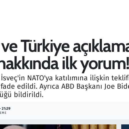
e Türkiye açıklamas
hakkında ilk yorum
sveç'in NATO'ya katılımına ilişkin tekl
fade edildi. Ayrıca ABD Başkanı Joe Bide
ğü bildirildi.
- 21:29
LEME