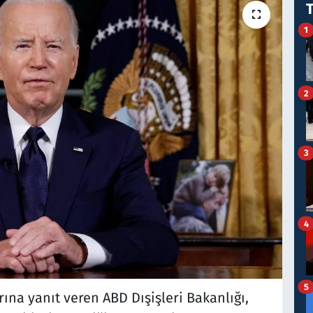
1
2
3
4
5
na yanıt veren ABD Dışişleri Bakanlığı,