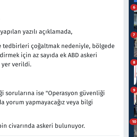
6
yapılan yazılı açıklamada,
7
e tedbirleri çoğaltmak nedeniyle, bölgede
dirmek için az sayıda ek ABD askeri
8
yer verildi.
9
i sorularına ise "Operasyon güvenliği
ında yorum yapmayacağız veya bilgi
10
bin civarında askeri bulunuyor.