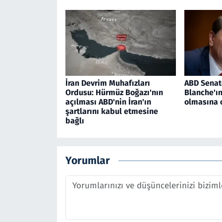
İran Devrim Muhafızları
ABD Senat
Ordusu: Hürmüz Boğazı'nın
Blanche'ı
açılması ABD'nin İran'ın
olmasına 
şartlarını kabul etmesine
bağlı
Yorumlar