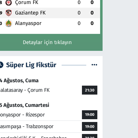
Çorum FK
0
0
8
Gaziantep FK
0
0
9
Alanyaspor
0
0
0
Detaylar için tıklayın
Süper Lig Fikstür
4 Ağustos, Cuma
alatasaray - Çorum FK
21:30
5 Ağustos, Cumartesi
onyaspor - Rizespor
19:00
asımpaşa - Trabzonspor
19:00