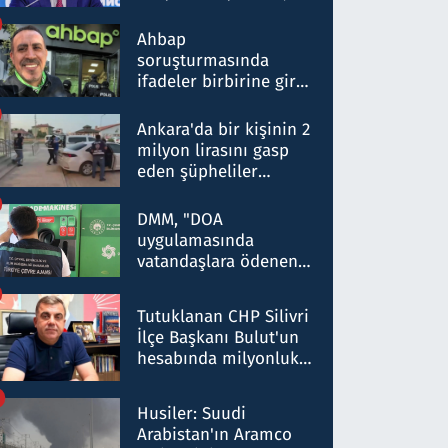
ortaklığının stratejik
nitelikte olduğunu
Ahbap
belirtti
soruşturmasında
ifadeler birbirine girdi:
Dokuz şüphelinin
ifadelerinden ortaya
Ankara'da bir kişinin 2
çıkan tablo şok etti
milyon lirasını gasp
eden şüpheliler
Kırıkkale'de yakalandı
DMM, "DOA
uygulamasında
vatandaşlara ödenen
iade tutarlarının
düşürüldüğü" iddiasını
Tutuklanan CHP Silivri
yalanladı
İlçe Başkanı Bulut'un
hesabında milyonluk
para trafiğine: Patron
talimat verdi, ben
Husiler: Suudi
gönderdim
Arabistan'ın Aramco