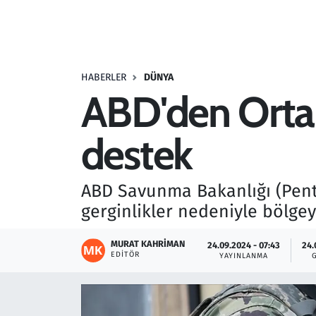
Resmi İlanlar
Rüya Tabirleri
HABERLER
DÜNYA
ABD'den Orta 
Sağlık
destek
Savunma Sanayi
Seçim 2023
ABD Savunma Bakanlığı (Penta
gerginlikler nedeniyle bölgey
Spor
MURAT KAHRIMAN
24.09.2024 - 07:43
24.
Teknoloji ve Bilim
EDITÖR
YAYINLANMA
Televizyon