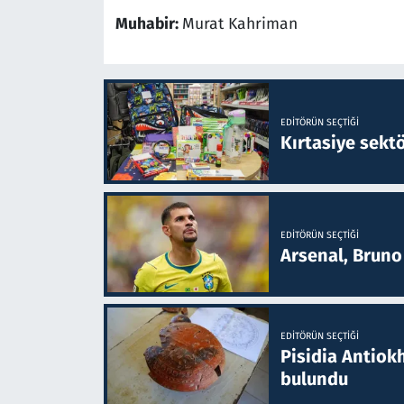
Muhabir:
Murat Kahriman
EDITÖRÜN SEÇTIĞI
Kırtasiye sekt
EDITÖRÜN SEÇTIĞI
Arsenal, Bruno 
EDITÖRÜN SEÇTIĞI
Pisidia Antiokh
bulundu