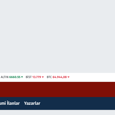
ALTIN
6660.55
BİST
13.779
BTC
64.944,08
mi İlanlar
Yazarlar