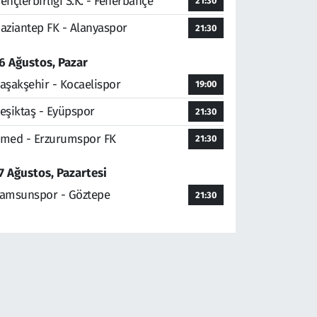
ençlerbirliği S.K. - Fenerbahçe
21:30
aziantep FK - Alanyaspor
21:30
6 Ağustos, Pazar
aşakşehir - Kocaelispor
19:00
eşiktaş - Eyüpspor
21:30
med - Erzurumspor FK
21:30
7 Ağustos, Pazartesi
amsunspor - Göztepe
21:30