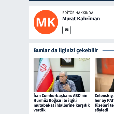
EDITÖR HAKKINDA
Murat Kahriman
Bunlar da ilginizi çekebilir
İran Cumhurbaşkanı: ABD'nin
Zelenskiy,
Hürmüz Boğazı ile ilgili
her ay PAT
mutabakat ihlallerine karşılık
füzeleri t
verdik
söyledi