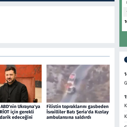
1
1
G
1
K
 ABD'nin Ukrayna'ya
Filistin topraklarını gasbeden
RİOT için gerekli
İsrailliler Batı Şeria'da Kızılay
K
edarik edeceğini
ambulansına saldırdı