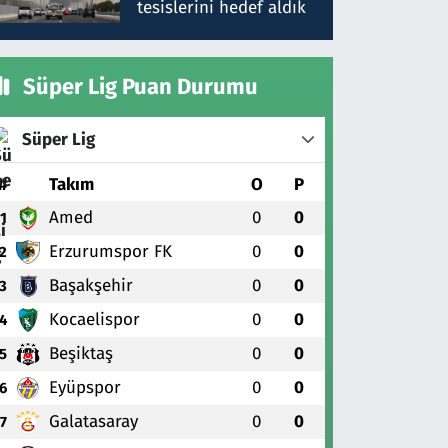
tesislerini hedef aldık
Süper Lig Puan Durumu
Süper Lig
#
Takım
O
P
Amed
0
0
1
Erzurumspor FK
0
0
2
Başakşehir
0
0
3
Kocaelispor
0
0
4
Beşiktaş
0
0
5
Eyüpspor
0
0
6
Galatasaray
0
0
7