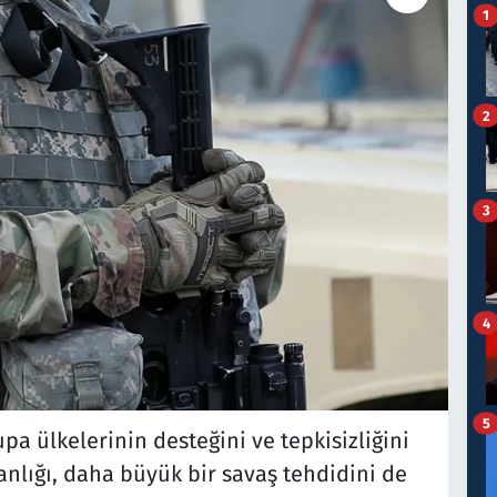
1
2
3
4
5
pa ülkelerinin desteğini ve tepkisizliğini
ganlığı, daha büyük bir savaş tehdidini de