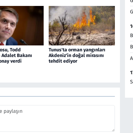
G
G
1
B
B
osu, Todd
Tunus'ta orman yangınları
n Adalet Bakanı
Akdeniz'in doğal mirasını
A
onay verdi
tehdit ediyor
1
S