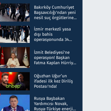
Bakırköy Cumhuriyet
Başsavcılığı'ndan yeni
nesil suç örgütlerine
operasyon: 50 şüpheli
hakkında gözaltı kararı
İzmir merkezli yasa
dışı bahis
operasyonunda 34
gözaltı: Yaklaşık 2
Milyar liralık para
İzmit Belediyesi'ne
trafiği tespit edildi
operasyon! Başkan
Fatma Kaplan Hürriyet
ve eşi gözaltına alındı
Oğuzhan Uğur’un
ifadesi ilk kez Diriliş
Postası'nda!
Rusya Başbakan
Yardımcısı Novak,
Rusya-Türkiye enerji