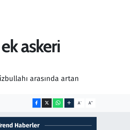
ek askeri
izbullahı arasında artan
-
+
A
A
Trend Haberler