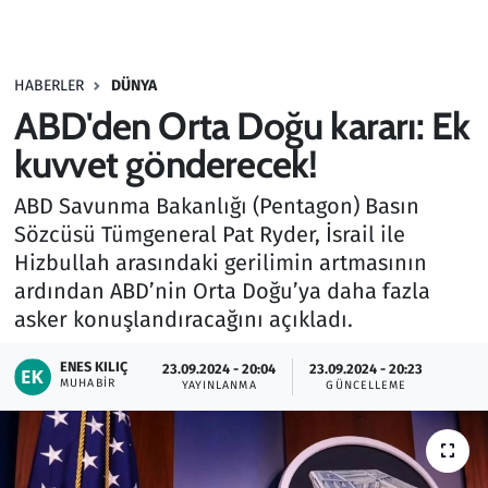
Gündem
HABERLER
DÜNYA
Haber
ABD'den Orta Doğu kararı: Ek
Kültür Sanat
kuvvet gönderecek!
ABD Savunma Bakanlığı (Pentagon) Basın
Kurumsal Haberler
Sözcüsü Tümgeneral Pat Ryder, İsrail ile
Hizbullah arasındaki gerilimin artmasının
Lezzet Durağı
ardından ABD’nin Orta Doğu’ya daha fazla
Memur ve Kamu
asker konuşlandıracağını açıkladı.
ENES KILIÇ
Otomobil
23.09.2024 - 20:04
23.09.2024 - 20:23
MUHABIR
YAYINLANMA
GÜNCELLEME
Oyun
Ramazan