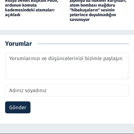
Rusya Devlet Başkanı Putin,
Japonya'da nükleer karşıtları,
ordunun komuta
atom bombası mağduru
kademesindeki atamaları
"hibakuşaların" sesinin
açıkladı
yeterince duyulmadığını
savunuyor
Yorumlar
Gönder