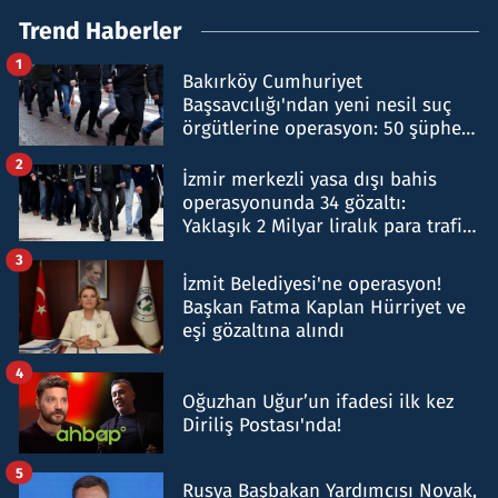
Trend Haberler
1
Bakırköy Cumhuriyet
Başsavcılığı'ndan yeni nesil suç
örgütlerine operasyon: 50 şüpheli
hakkında gözaltı kararı
2
İzmir merkezli yasa dışı bahis
operasyonunda 34 gözaltı:
Yaklaşık 2 Milyar liralık para trafiği
tespit edildi
3
İzmit Belediyesi'ne operasyon!
Başkan Fatma Kaplan Hürriyet ve
eşi gözaltına alındı
4
Oğuzhan Uğur’un ifadesi ilk kez
Diriliş Postası'nda!
5
Rusya Başbakan Yardımcısı Novak,