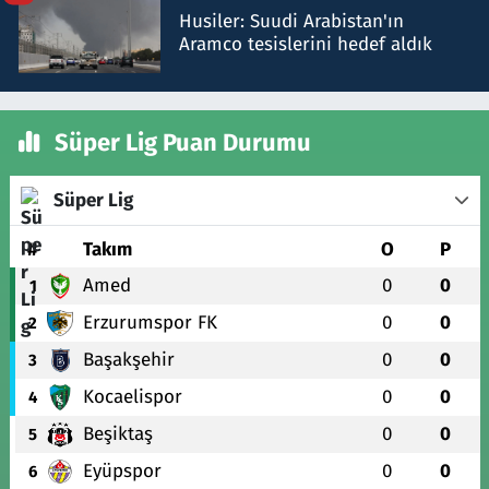
Husiler: Suudi Arabistan'ın
Aramco tesislerini hedef aldık
Süper Lig Puan Durumu
Süper Lig
#
Takım
O
P
Amed
0
0
1
Erzurumspor FK
0
0
2
Başakşehir
0
0
3
Kocaelispor
0
0
4
Beşiktaş
0
0
5
Eyüpspor
0
0
6