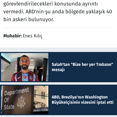
görevlendirilecekleri konusunda ayrıntı
vermedi. ABD'nin şu anda bölgede yaklaşık 40
bin askeri bulunuyor.
Muhabir:
Enes Kılıç
Salah'tan "Bize her yer Trabzon"
mesajı
ABD, Brezilya'nın Washington
Büyükelçisinin vizesini iptal etti