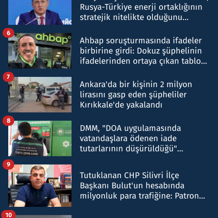
Rusya-Türkiye enerji ortaklığının
stratejik nitelikte olduğunu
belirtti
6
Ahbap soruşturmasında ifadeler
birbirine girdi: Dokuz şüphelinin
ifadelerinden ortaya çıkan tablo
şok etti
7
Ankara'da bir kişinin 2 milyon
lirasını gasp eden şüpheliler
Kırıkkale'de yakalandı
8
DMM, "DOA uygulamasında
vatandaşlara ödenen iade
tutarlarının düşürüldüğü"
iddiasını yalanladı
9
Tutuklanan CHP Silivri İlçe
Başkanı Bulut'un hesabında
milyonluk para trafiğine: Patron
talimat verdi, ben gönderdim
10