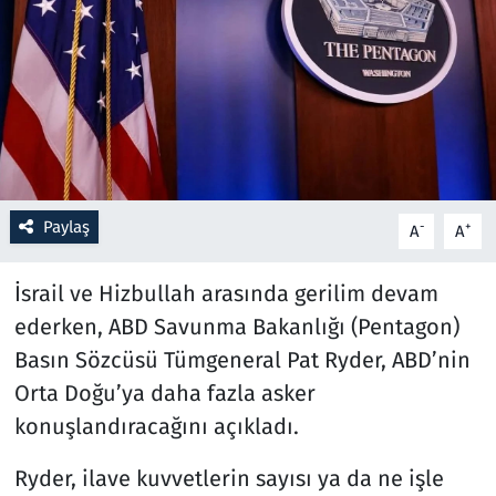
Resmi İlanlar
Rüya Tabirleri
Sağlık
Savunma Sanayi
Paylaş
-
+
A
A
Seçim 2023
İsrail ve Hizbullah arasında gerilim devam
ederken, ABD Savunma Bakanlığı (Pentagon)
Spor
Basın Sözcüsü Tümgeneral Pat Ryder, ABD’nin
Teknoloji ve Bilim
Orta Doğu’ya daha fazla asker
konuşlandıracağını açıkladı.
Televizyon
Ryder, ilave kuvvetlerin sayısı ya da ne işle