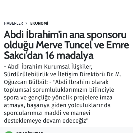
Gündem
HABERLER
EKONOMI
Haber
Abdi İbrahim'in ana sponsoru
Kültür Sanat
olduğu Merve Tuncel ve Emre
Sakcı'dan 16 madalya
Kurumsal Haberler
- Abdi İbrahim Kurumsal İlişkiler,
Lezzet Durağı
Sürdürülebilirlik ve İletişim Direktörü Dr. M.
Oğuzcan Bülbül: - "Abdi İbrahim olarak
Memur ve Kamu
toplumsal sorumluluklarımızın bilinciyle
spora ve gençliğe yönelik projelere imza
Otomobil
atmaya, başarıya giden yolculuklarında
sporcularımızı maddi ve manevi
Oyun
desteklemeye devam edeceğiz"
Ramazan