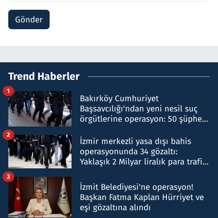
Gönder
Trend Haberler
1
Bakırköy Cumhuriyet
Başsavcılığı'ndan yeni nesil suç
örgütlerine operasyon: 50 şüpheli
hakkında gözaltı kararı
2
İzmir merkezli yasa dışı bahis
operasyonunda 34 gözaltı:
Yaklaşık 2 Milyar liralık para trafiği
tespit edildi
3
İzmit Belediyesi'ne operasyon!
Başkan Fatma Kaplan Hürriyet ve
eşi gözaltına alındı