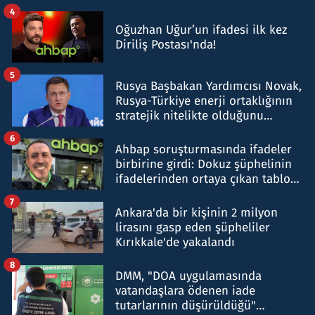
4
Oğuzhan Uğur’un ifadesi ilk kez
Diriliş Postası'nda!
5
Rusya Başbakan Yardımcısı Novak,
Rusya-Türkiye enerji ortaklığının
stratejik nitelikte olduğunu
belirtti
6
Ahbap soruşturmasında ifadeler
birbirine girdi: Dokuz şüphelinin
ifadelerinden ortaya çıkan tablo
şok etti
7
Ankara'da bir kişinin 2 milyon
lirasını gasp eden şüpheliler
Kırıkkale'de yakalandı
8
DMM, "DOA uygulamasında
vatandaşlara ödenen iade
tutarlarının düşürüldüğü"