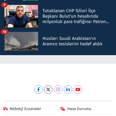
iddiasını yalanladı
9
Tutuklanan CHP Silivri İlçe
Başkanı Bulut'un hesabında
milyonluk para trafiğine: Patron
talimat verdi, ben gönderdim
10
Husiler: Suudi Arabistan'ın
Aramco tesislerini hedef aldık
Nöbetçi Eczaneler
Hava Durumu