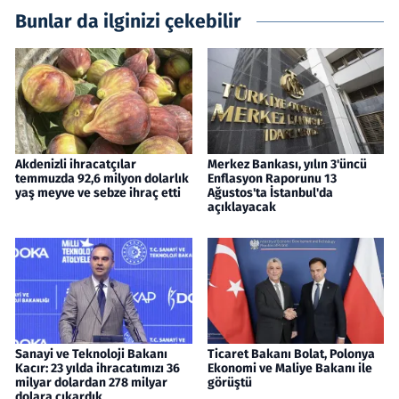
Bunlar da ilginizi çekebilir
Akdenizli ihracatçılar
Merkez Bankası, yılın 3'üncü
temmuzda 92,6 milyon dolarlık
Enflasyon Raporunu 13
yaş meyve ve sebze ihraç etti
Ağustos'ta İstanbul'da
açıklayacak
Sanayi ve Teknoloji Bakanı
Ticaret Bakanı Bolat, Polonya
Kacır: 23 yılda ihracatımızı 36
Ekonomi ve Maliye Bakanı ile
milyar dolardan 278 milyar
görüştü
dolara çıkardık