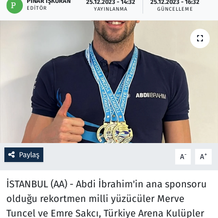
PINAR İŞKURAN
25.12.2023 - 14:32
25.12.2023 - 16:32
EDITÖR
YAYINLANMA
GÜNCELLEME
Resmi İlanlar
Rüya Tabirleri
Sağlık
Savunma Sanayi
Seçim 2023
Spor
Paylaş
-
+
A
A
Teknoloji ve Bilim
İSTANBUL (AA) - Abdi İbrahim'in ana sponsoru
Televizyon
olduğu rekortmen milli yüzücüler Merve
Tuncel ve Emre Sakcı, Türkiye Arena Kulüpler