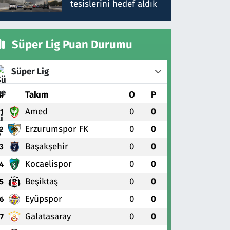
tesislerini hedef aldık
Süper Lig Puan Durumu
Süper Lig
#
Takım
O
P
Amed
0
0
1
Erzurumspor FK
0
0
2
Başakşehir
0
0
3
Kocaelispor
0
0
4
Beşiktaş
0
0
5
Eyüpspor
0
0
6
Galatasaray
0
0
7