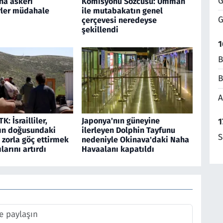
G
na askeri
Komisyonu Sözcüsü: Umman
rler müdahale
ile mutabakatın genel
G
çerçevesi neredeyse
şekillendi
1
B
B
A
TK: İsrailliler,
Japonya'nın güneyine
1
ın doğusundaki
ilerleyen Dolphin Tayfunu
S
 zorla göç ettirmek
nedeniyle Okinava'daki Naha
ılarını artırdı
Havaalanı kapatıldı