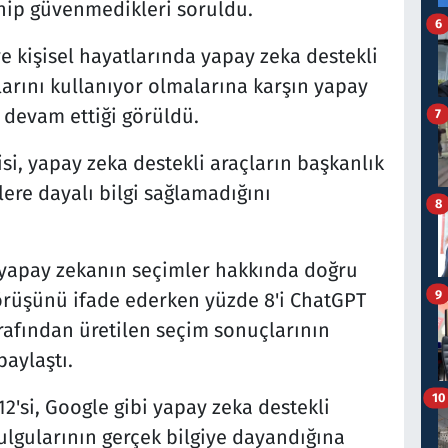
nip güvenmedikleri soruldu.
6
e kişisel hayatlarında yapay zeka destekli
arını kullanıyor olmalarına karşın yapay
 devam ettiği görüldü.
7
isi, yapay zeka destekli araçların başkanlık
lere dayalı bilgi sağlamadığını
8
ı, yapay zekanın seçimler hakkında doğru
9
görüşünü ifade ederken yüzde 8'i ChatGPT
rafından üretilen seçim sonuçlarının
paylaştı.
10
12'si, Google gibi yapay zeka destekli
ulgularının gerçek bilgiye dayandığına