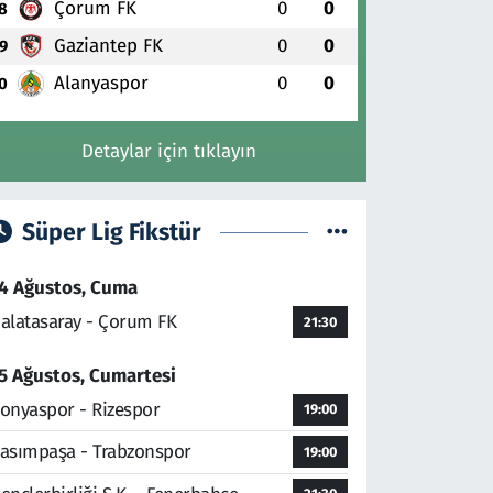
Çorum FK
0
0
8
Gaziantep FK
0
0
9
Alanyaspor
0
0
0
Detaylar için tıklayın
Süper Lig Fikstür
4 Ağustos, Cuma
alatasaray - Çorum FK
21:30
5 Ağustos, Cumartesi
onyaspor - Rizespor
19:00
asımpaşa - Trabzonspor
19:00