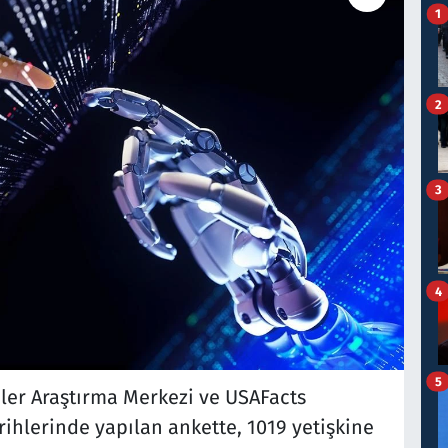
1
2
3
4
5
iler Araştırma Merkezi ve USAFacts
ihlerinde yapılan ankette, 1019 yetişkine