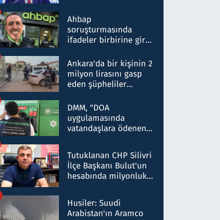
ortaklığının stratejik
nitelikte olduğunu
Ahbap
belirtti
soruşturmasında
ifadeler birbirine girdi:
Dokuz şüphelinin
ifadelerinden ortaya
Ankara'da bir kişinin 2
çıkan tablo şok etti
milyon lirasını gasp
eden şüpheliler
Kırıkkale'de yakalandı
DMM, "DOA
uygulamasında
vatandaşlara ödenen
iade tutarlarının
düşürüldüğü" iddiasını
Tutuklanan CHP Silivri
yalanladı
İlçe Başkanı Bulut'un
hesabında milyonluk
para trafiğine: Patron
talimat verdi, ben
Husiler: Suudi
gönderdim
Arabistan'ın Aramco