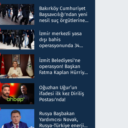
Bakırköy Cumhuriyet
Başsavcılığı'ndan yeni
nesil suç örgütlerine
operasyon: 50 şüpheli
hakkında gözaltı kararı
İzmir merkezli yasa
dışı bahis
operasyonunda 34
gözaltı: Yaklaşık 2
Milyar liralık para
İzmit Belediyesi'ne
trafiği tespit edildi
operasyon! Başkan
Fatma Kaplan Hürriyet
ve eşi gözaltına alındı
Oğuzhan Uğur’un
ifadesi ilk kez Diriliş
Postası'nda!
Rusya Başbakan
Yardımcısı Novak,
Rusya-Türkiye enerji