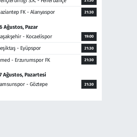
ençlerbirliği S.K. - Fenerbahçe
21:30
aziantep FK - Alanyaspor
21:30
6 Ağustos, Pazar
aşakşehir - Kocaelispor
19:00
eşiktaş - Eyüpspor
21:30
med - Erzurumspor FK
21:30
7 Ağustos, Pazartesi
amsunspor - Göztepe
21:30