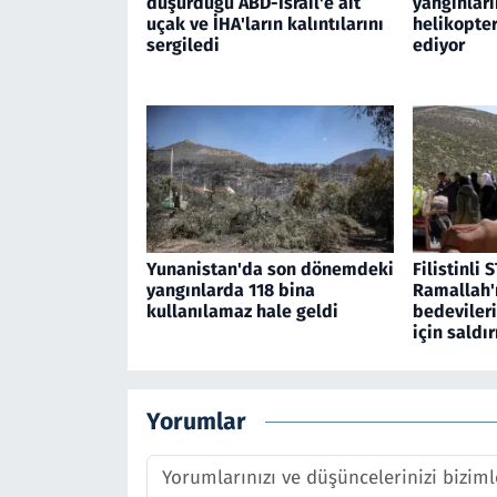
düşürdüğü ABD-İsrail'e ait
yangınları
uçak ve İHA'ların kalıntılarını
helikopte
sergiledi
ediyor
Yunanistan'da son dönemdeki
Filistinli S
yangınlarda 118 bina
Ramallah'
kullanılamaz hale geldi
bedevileri
için saldır
Yorumlar