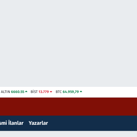
ALTIN
6660.55
BİST
13.779
BTC
64.959,79
mi İlanlar
Yazarlar