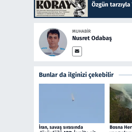
Özgün tarzıyla
MUHABIR
Nusret Odabaş
Bunlar da ilginizi çekebilir
İran, savaş sırasında
Bosna Her