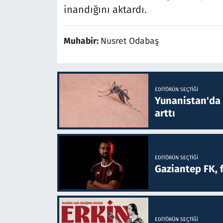
inandığını aktardı.
Muhabir:
Nusret Odabaş
EDITÖRÜN SEÇTIĞI
Yunanistan'da B
arttı
EDITÖRÜN SEÇTIĞI
Gaziantep FK, 
EDITÖRÜN SEÇTIĞI