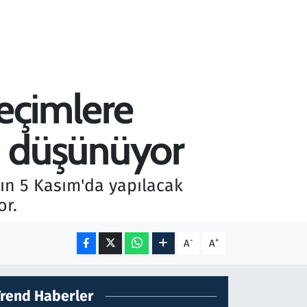
seçimlere
nı düşünüyor
rın 5 Kasım'da yapılacak
or.
-
+
A
A
Trend Haberler