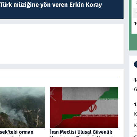
 Türk müziğine yön veren Erkin Koray
1
1
G
1
K
K
sek'teki orman
İran Meclisi Ulusal Güvenlik