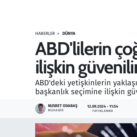
Resmi İlanlar
Rüya Tabirleri
HABERLER
DÜNYA
ABD'lilerin ço
Sağlık
ilişkin güveni
Savunma Sanayi
Seçim 2023
ABD'deki yetişkinlerin yaklaş
başkanlık seçimine ilişkin güv
Spor
NUSRET ODABAŞ
12.09.2024 - 11:54
Teknoloji ve Bilim
MUHABIR
YAYINLANMA
Televizyon