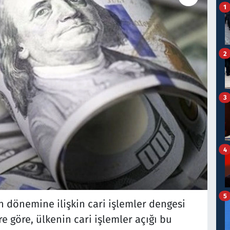
1
2
3
4
5
n dönemine ilişkin cari işlemler dengesi
re göre, ülkenin cari işlemler açığı bu