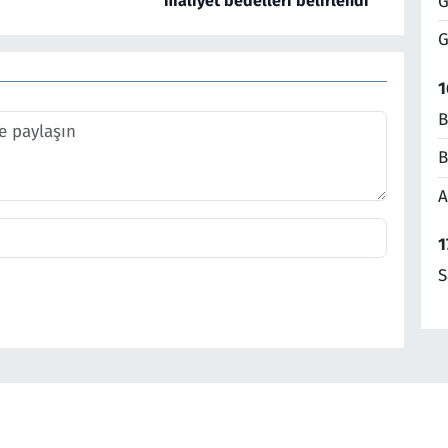
maliyet bedelleri belirlendi
G
G
1
B
B
A
1
S