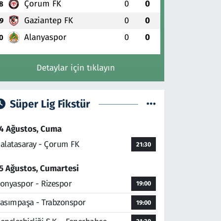
Çorum FK
0
0
8
Gaziantep FK
0
0
9
Alanyaspor
0
0
0
Detaylar için tıklayın
Süper Lig Fikstür
4 Ağustos, Cuma
alatasaray - Çorum FK
21:30
5 Ağustos, Cumartesi
onyaspor - Rizespor
19:00
asımpaşa - Trabzonspor
19:00