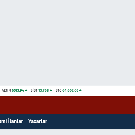
ALTIN
6513.94
BİST
13.768
BTC
64.602,05
mi İlanlar
Yazarlar