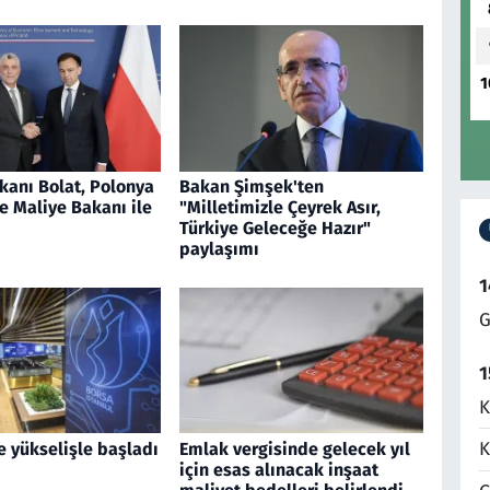
1
kanı Bolat, Polonya
Bakan Şimşek'ten
e Maliye Bakanı ile
"Milletimizle Çeyrek Asır,
Türkiye Geleceğe Hazır"
paylaşımı
1
G
1
K
K
e yükselişle başladı
Emlak vergisinde gelecek yıl
için esas alınacak inşaat