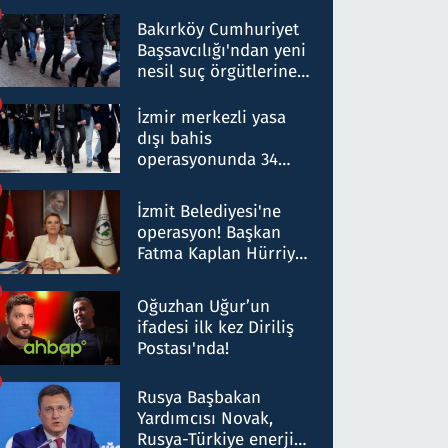
Bakırköy Cumhuriyet
Başsavcılığı'ndan yeni
nesil suç örgütlerine
operasyon: 50 şüpheli
hakkında gözaltı kararı
İzmir merkezli yasa
dışı bahis
operasyonunda 34
gözaltı: Yaklaşık 2
Milyar liralık para
İzmit Belediyesi'ne
trafiği tespit edildi
operasyon! Başkan
Fatma Kaplan Hürriyet
ve eşi gözaltına alındı
Oğuzhan Uğur’un
ifadesi ilk kez Diriliş
Postası'nda!
Rusya Başbakan
Yardımcısı Novak,
Rusya-Türkiye enerji