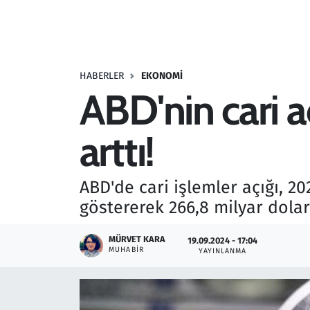
Resmi İlanlar
Rüya Tabirleri
HABERLER
EKONOMI
ABD'nin cari a
Sağlık
arttı!
Savunma Sanayi
Seçim 2023
ABD'de cari işlemler açığı, 20
göstererek 266,8 milyar dolar
Spor
MÜRVET KARA
19.09.2024 - 17:04
Teknoloji ve Bilim
MUHABIR
YAYINLANMA
Televizyon