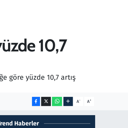
 yüzde 10,7
eğe göre yüzde 10,7 artış
-
+
A
A
Trend Haberler