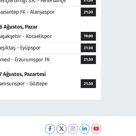
ençlerbirliği S.K. - Fenerbahçe
21:30
aziantep FK - Alanyaspor
21:30
6 Ağustos, Pazar
aşakşehir - Kocaelispor
19:00
eşiktaş - Eyüpspor
21:30
med - Erzurumspor FK
21:30
7 Ağustos, Pazartesi
amsunspor - Göztepe
21:30