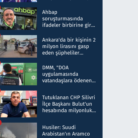
ortaklığının stratejik
nitelikte olduğunu
Ahbap
belirtti
soruşturmasında
ifadeler birbirine girdi:
Dokuz şüphelinin
ifadelerinden ortaya
Ankara'da bir kişinin 2
çıkan tablo şok etti
milyon lirasını gasp
eden şüpheliler
Kırıkkale'de yakalandı
DMM, "DOA
uygulamasında
vatandaşlara ödenen
iade tutarlarının
düşürüldüğü" iddiasını
Tutuklanan CHP Silivri
yalanladı
İlçe Başkanı Bulut'un
hesabında milyonluk
para trafiğine: Patron
talimat verdi, ben
Husiler: Suudi
gönderdim
Arabistan'ın Aramco