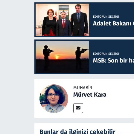
EDITÖRÜN SEÇTIĞI
Adalet Bakanı 
EDITÖRÜN SEÇTIĞI
MSB: Son bir ha
MUHABIR
Mürvet Kara
Bunlar da ilginizi çekebilir