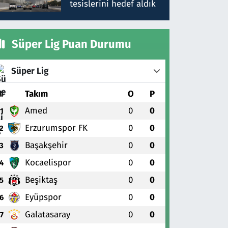
tesislerini hedef aldık
Süper Lig Puan Durumu
Süper Lig
#
Takım
O
P
Amed
0
0
1
Erzurumspor FK
0
0
2
Başakşehir
0
0
3
Kocaelispor
0
0
4
Beşiktaş
0
0
5
Eyüpspor
0
0
6
Galatasaray
0
0
7