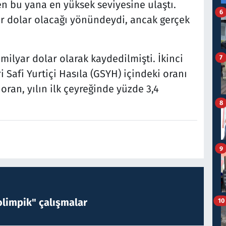
den bu yana en yüksek seviyesine ulaştı.
6
yar dolar olacağı yönündeydi, ancak gerçek
 milyar dolar olarak kaydedilmişti. İkinci
7
i Safi Yurtiçi Hasıla (GSYH) içindeki oranı
oran, yılın ilk çeyreğinde yüzde 3,4
8
9
limpik" çalışmalar
10