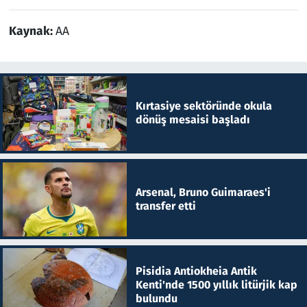
Kaynak:
AA
Kırtasiye sektöründe okula
dönüş mesaisi başladı
Arsenal, Bruno Guimaraes'i
transfer etti
Pisidia Antiokheia Antik
Kenti'nde 1500 yıllık litürjik kap
bulundu