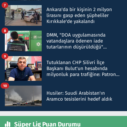
şok etti
7
Ankara'da bir kişinin 2 milyon
lirasını gasp eden şüpheliler
Kırıkkale'de yakalandı
8
DMM, "DOA uygulamasında
vatandaşlara ödenen iade
tutarlarının düşürüldüğü"
iddiasını yalanladı
9
Tutuklanan CHP Silivri İlçe
Başkanı Bulut'un hesabında
milyonluk para trafiğine: Patron
talimat verdi, ben gönderdim
10
Husiler: Suudi Arabistan'ın
Aramco tesislerini hedef aldık
Süper Lig Puan Durumu