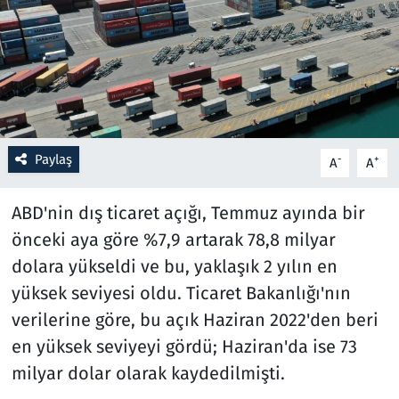
Resmi İlanlar
Rüya Tabirleri
Sağlık
Paylaş
-
+
A
A
Savunma Sanayi
ABD'nin dış ticaret açığı, Temmuz ayında bir
Seçim 2023
önceki aya göre %7,9 artarak 78,8 milyar
dolara yükseldi ve bu, yaklaşık 2 yılın en
Spor
yüksek seviyesi oldu. Ticaret Bakanlığı'nın
Teknoloji ve Bilim
verilerine göre, bu açık Haziran 2022'den beri
en yüksek seviyeyi gördü; Haziran'da ise 73
Televizyon
milyar dolar olarak kaydedilmişti.