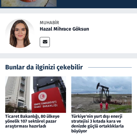
MUHABIR
Hazal Mihrace Göksun
Bunlar da ilginizi çekebilir
Ticaret Bakanlığı, 80 ülkeye
Türkiye'nin yurt dışı enerji
yönelik 107 sektörel pazar
stratejisi 3 kıtada kara ve
araştırması hazırladı
denizde güçlü ortaklıklarla
büyüyor