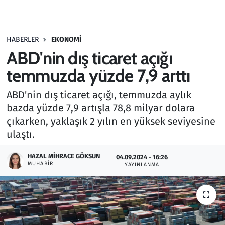
Gündem
HABERLER
EKONOMI
Haber
ABD'nin dış ticaret açığı
Kültür Sanat
temmuzda yüzde 7,9 arttı
ABD'nin dış ticaret açığı, temmuzda aylık
Kurumsal Haberler
bazda yüzde 7,9 artışla 78,8 milyar dolara
çıkarken, yaklaşık 2 yılın en yüksek seviyesine
Lezzet Durağı
ulaştı.
Memur ve Kamu
HAZAL MIHRACE GÖKSUN
04.09.2024 - 16:26
MUHABIR
YAYINLANMA
Otomobil
Oyun
Ramazan