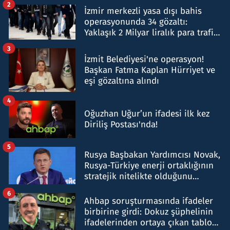
2
İzmir merkezli yasa dışı bahis
operasyonunda 34 gözaltı:
Yaklaşık 2 Milyar liralık para trafiği
tespit edildi
3
İzmit Belediyesi'ne operasyon!
Başkan Fatma Kaplan Hürriyet ve
eşi gözaltına alındı
4
Oğuzhan Uğur’un ifadesi ilk kez
Diriliş Postası'nda!
5
Rusya Başbakan Yardımcısı Novak,
Rusya-Türkiye enerji ortaklığının
stratejik nitelikte olduğunu
belirtti
6
Ahbap soruşturmasında ifadeler
birbirine girdi: Dokuz şüphelinin
ifadelerinden ortaya çıkan tablo