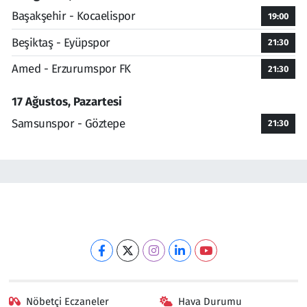
Başakşehir - Kocaelispor
19:00
Beşiktaş - Eyüpspor
21:30
Amed - Erzurumspor FK
21:30
17 Ağustos, Pazartesi
Samsunspor - Göztepe
21:30
Nöbetçi Eczaneler
Hava Durumu