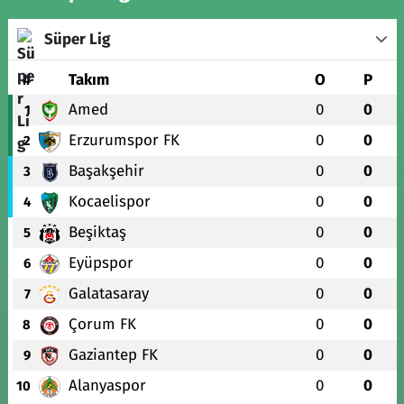
Süper Lig
#
Takım
O
P
Amed
0
0
1
Erzurumspor FK
0
0
2
Başakşehir
0
0
3
Kocaelispor
0
0
4
Beşiktaş
0
0
5
Eyüpspor
0
0
6
Galatasaray
0
0
7
Çorum FK
0
0
8
Gaziantep FK
0
0
9
Alanyaspor
0
0
10