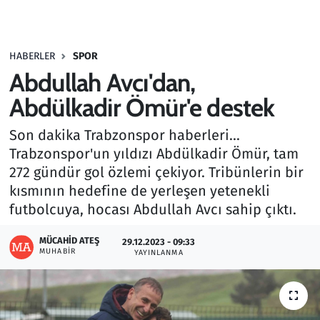
Gündem
HABERLER
SPOR
Haber
Abdullah Avcı'dan,
Kültür Sanat
Abdülkadir Ömür'e destek
Son dakika Trabzonspor haberleri...
Kurumsal Haberler
Trabzonspor'un yıldızı Abdülkadir Ömür, tam
272 gündür gol özlemi çekiyor. Tribünlerin bir
Lezzet Durağı
kısmının hedefine de yerleşen yetenekli
Memur ve Kamu
futbolcuya, hocası Abdullah Avcı sahip çıktı.
MÜCAHID ATEŞ
Otomobil
29.12.2023 - 09:33
MUHABIR
YAYINLANMA
Oyun
Ramazan