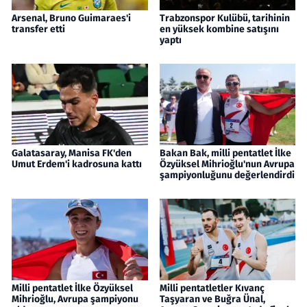
Arsenal, Bruno Guimaraes'i
Trabzonspor Kulübü, tarihinin
transfer etti
en yüksek kombine satışını
yaptı
Galatasaray, Manisa FK'den
Bakan Bak, milli pentatlet İlke
Umut Erdem'i kadrosuna kattı
Özyüksel Mihrioğlu'nun Avrupa
şampiyonluğunu değerlendirdi
Milli pentatlet İlke Özyüksel
Milli pentatletler Kıvanç
Mihrioğlu, Avrupa şampiyonu
Taşyaran ve Buğra Ünal,