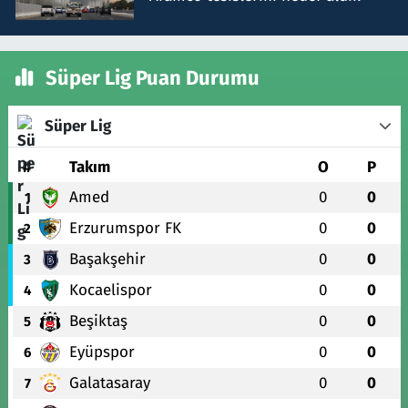
Süper Lig Puan Durumu
Süper Lig
#
Takım
O
P
Amed
0
0
1
Erzurumspor FK
0
0
2
Başakşehir
0
0
3
Kocaelispor
0
0
4
Beşiktaş
0
0
5
Eyüpspor
0
0
6
Galatasaray
0
0
7