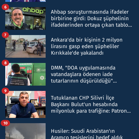
belirtti
6
Ahbap soruşturmasında ifadeler
birbirine girdi: Dokuz şüphelinin
ifadelerinden ortaya çıkan tablo
şok etti
7
Ankara'da bir kişinin 2 milyon
lirasını gasp eden şüpheliler
Kırıkkale'de yakalandı
8
DMM, "DOA uygulamasında
vatandaşlara ödenen iade
tutarlarının düşürüldüğü"
iddiasını yalanladı
9
Tutuklanan CHP Silivri İlçe
Başkanı Bulut'un hesabında
milyonluk para trafiğine: Patron
talimat verdi, ben gönderdim
10
Husiler: Suudi Arabistan'ın
Aramco tesislerini hedef aldık