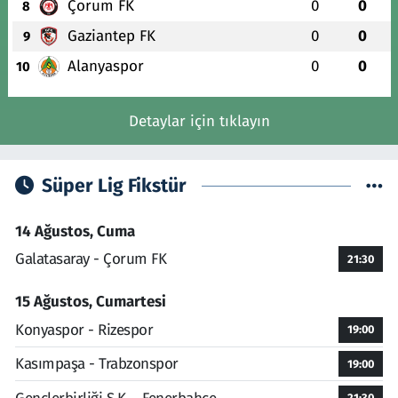
Çorum FK
0
0
8
Gaziantep FK
0
0
9
Alanyaspor
0
0
10
Detaylar için tıklayın
Süper Lig Fikstür
14 Ağustos, Cuma
Galatasaray - Çorum FK
21:30
15 Ağustos, Cumartesi
Konyaspor - Rizespor
19:00
Kasımpaşa - Trabzonspor
19:00
21:30