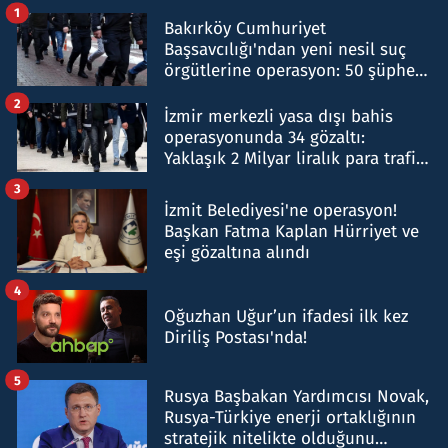
1
Bakırköy Cumhuriyet
Başsavcılığı'ndan yeni nesil suç
örgütlerine operasyon: 50 şüpheli
hakkında gözaltı kararı
2
İzmir merkezli yasa dışı bahis
operasyonunda 34 gözaltı:
Yaklaşık 2 Milyar liralık para trafiği
tespit edildi
3
İzmit Belediyesi'ne operasyon!
Başkan Fatma Kaplan Hürriyet ve
eşi gözaltına alındı
4
Oğuzhan Uğur’un ifadesi ilk kez
Diriliş Postası'nda!
5
Rusya Başbakan Yardımcısı Novak,
Rusya-Türkiye enerji ortaklığının
stratejik nitelikte olduğunu