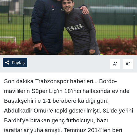
Resmi İlanlar
Rüya Tabirleri
Sağlık
Savunma Sanayi
Paylaş
-
+
A
A
Seçim 2023
Son dakika Trabzonspor haberleri... Bordo-
mavililerin Süper Lig’in 18’inci haftasında evinde
Spor
Başakşehir ile 1-1 berabere kaldığı gün,
Teknoloji ve Bilim
Abdülkadir Ömür’e tepki gösterilmişti. 81’de yerini
Bardhi’ye bırakan genç futbolcuyu, bazı
Televizyon
taraftarlar yuhalamıştı. Temmuz 2014’ten beri