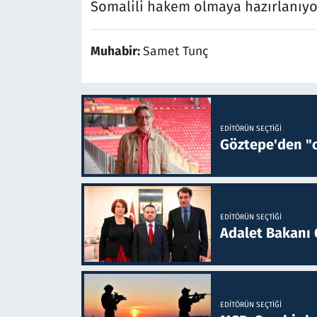
Somalili hakem olmaya hazırlanıyo
Muhabir:
Samet Tunç
EDITÖRÜN SEÇTIĞI
Göztepe'den "o
EDITÖRÜN SEÇTIĞI
Adalet Bakanı 
EDITÖRÜN SEÇTIĞI