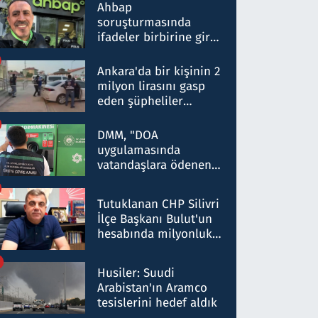
nitelikte olduğunu
Ahbap
belirtti
soruşturmasında
ifadeler birbirine girdi:
Dokuz şüphelinin
ifadelerinden ortaya
Ankara'da bir kişinin 2
çıkan tablo şok etti
milyon lirasını gasp
eden şüpheliler
Kırıkkale'de yakalandı
DMM, "DOA
uygulamasında
vatandaşlara ödenen
iade tutarlarının
düşürüldüğü" iddiasını
Tutuklanan CHP Silivri
yalanladı
İlçe Başkanı Bulut'un
hesabında milyonluk
para trafiğine: Patron
talimat verdi, ben
Husiler: Suudi
gönderdim
Arabistan'ın Aramco
tesislerini hedef aldık