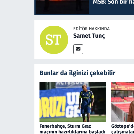
MSB: Son bir ha
EDITÖR HAKKINDA
Samet Tunç
Bunlar da ilginizi çekebilir
Fenerbahçe, Sturm Graz
Göztepe'd
maçının hazırlıklarına başladı
çalışmala