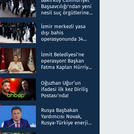
Bakırköy Cumhuriyet
Başsavcılığı'ndan yeni
nesil suç örgütlerine
operasyon: 50 şüpheli
hakkında gözaltı kararı
İzmir merkezli yasa
dışı bahis
operasyonunda 34
gözaltı: Yaklaşık 2
Milyar liralık para
İzmit Belediyesi'ne
trafiği tespit edildi
operasyon! Başkan
Fatma Kaplan Hürriyet
ve eşi gözaltına alındı
Oğuzhan Uğur’un
ifadesi ilk kez Diriliş
Postası'nda!
Rusya Başbakan
Yardımcısı Novak,
Rusya-Türkiye enerji
ortaklığının stratejik