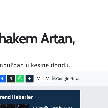
i hakem Artan,
anbul'dan ülkesine döndü.
-
+
A
A
Trend Haberler