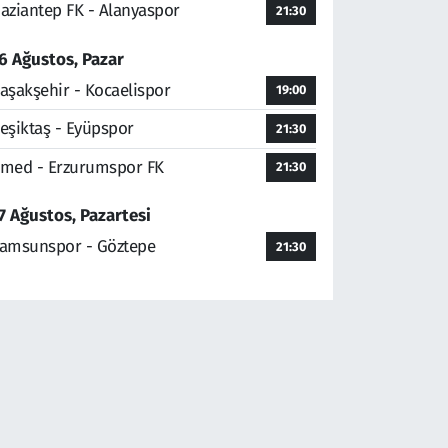
aziantep FK - Alanyaspor
21:30
6 Ağustos, Pazar
aşakşehir - Kocaelispor
19:00
eşiktaş - Eyüpspor
21:30
med - Erzurumspor FK
21:30
7 Ağustos, Pazartesi
amsunspor - Göztepe
21:30