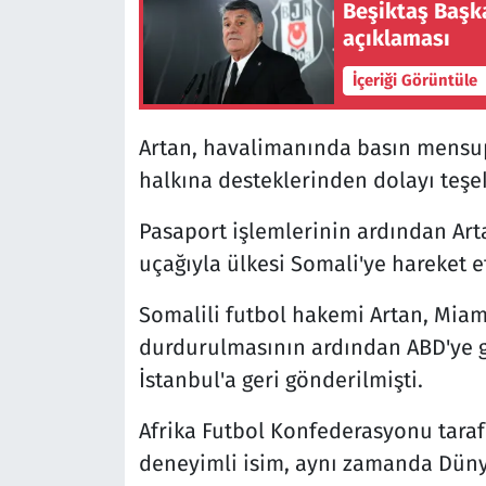
Beşiktaş Başka
açıklaması
İçeriği Görüntüle
Artan, havalimanında basın mensup
halkına desteklerinden dolayı teşek
Pasaport işlemlerinin ardından Arta
uçağıyla ülkesi Somali'ye hareket et
Somalili futbol hakemi Artan, Miam
durdurulmasının ardından ABD'ye gi
İstanbul'a geri gönderilmişti.
Afrika Futbol Konfederasyonu taraf
deneyimli isim, aynı zamanda Düny