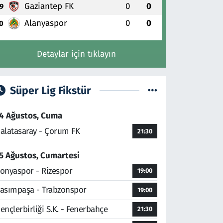
Gaziantep FK
0
0
9
Alanyaspor
0
0
0
Detaylar için tıklayın
Süper Lig Fikstür
4 Ağustos, Cuma
alatasaray - Çorum FK
21:30
5 Ağustos, Cumartesi
onyaspor - Rizespor
19:00
asımpaşa - Trabzonspor
19:00
ençlerbirliği S.K. - Fenerbahçe
21:30