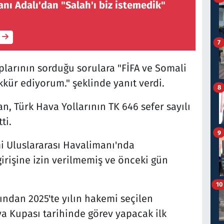
nı Adalı'dan "Salah'ı biz istemedik"
7
larının sorduğu sorulara "FİFA ve Somali
kür ediyorum." şeklinde yanıt verdi.
8
n, Türk Hava Yollarının TK 646 sefer sayılı
ti.
9
i Uluslararası Havalimanı'nda
rişine izin verilmemiş ve önceki gün
10
ından 2025'te yılın hakemi seçilen
a Kupası tarihinde görev yapacak ilk