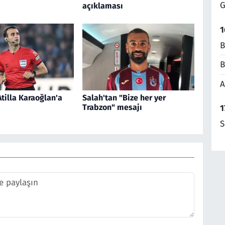
G
açıklaması
1
B
B
A
tilla Karaoğlan'a
Salah'tan "Bize her yer
Trabzon" mesajı
1
S