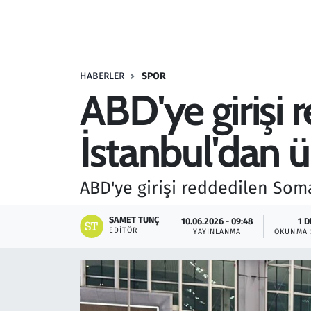
Resmi İlanlar
Rüya Tabirleri
HABERLER
SPOR
ABD'ye girişi 
Sağlık
İstanbul'dan 
Savunma Sanayi
Seçim 2023
ABD'ye girişi reddedilen Som
Spor
SAMET TUNÇ
10.06.2026 - 09:48
1 D
EDITÖR
YAYINLANMA
OKUNMA 
Teknoloji ve Bilim
Televizyon