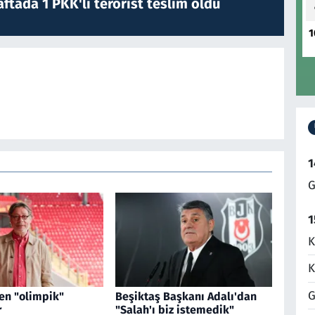
ftada 1 PKK'lı terörist teslim oldu
1
1
G
1
K
K
G
en "olimpik"
Beşiktaş Başkanı Adalı'dan
r
"Salah'ı biz istemedik"