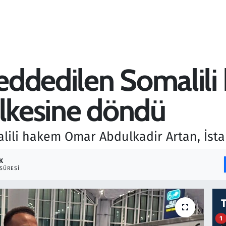
reddedilen Somalil
ülkesine döndü
alili hakem Omar Abdulkadir Artan, İst
K
SÜRESI
1