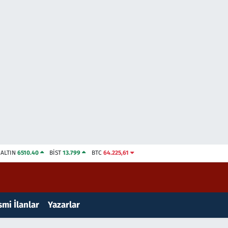
ALTIN
6510.40
BİST
13.799
BTC
64.225,61
mi İlanlar
Yazarlar