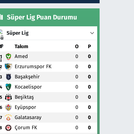
Süper Lig Puan Durumu
Süper Lig
#
Takım
O
P
Amed
0
0
1
Erzurumspor FK
0
0
2
Başakşehir
0
0
3
Kocaelispor
0
0
4
Beşiktaş
0
0
5
Eyüpspor
0
0
6
Galatasaray
0
0
7
Çorum FK
0
0
8