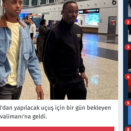
2
3
4
5
'dan yapılacak uçuş için bir gün bekleyen
valimanı'na geldi.
6