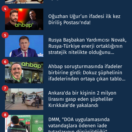
4
Oğuzhan Uğur’un ifadesi ilk kez
Diriliş Postası'nda!
5
Rusya Başbakan Yardımcısı Novak,
Rusya-Türkiye enerji ortaklığının
stratejik nitelikte olduğunu
belirtti
6
Ahbap soruşturmasında ifadeler
birbirine girdi: Dokuz şüphelinin
ifadelerinden ortaya çıkan tablo
şok etti
7
Ankara'da bir kişinin 2 milyon
lirasını gasp eden şüpheliler
Kırıkkale'de yakalandı
8
DMM, "DOA uygulamasında
vatandaşlara ödenen iade
tutarlarının düşürüldüğü"