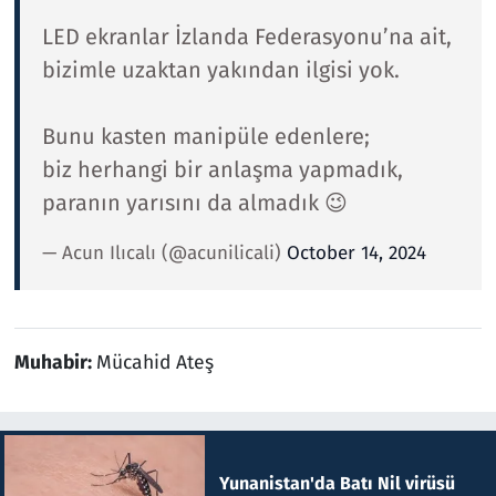
LED ekranlar İzlanda Federasyonu’na ait,
bizimle uzaktan yakından ilgisi yok.
Bunu kasten manipüle edenlere;
biz herhangi bir anlaşma yapmadık,
paranın yarısını da almadık 😉
— Acun Ilıcalı (@acunilicali)
October 14, 2024
Muhabir:
Mücahid Ateş
Yunanistan'da Batı Nil virüsü