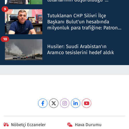
iddiasını yalanladı
9
Tutuklanan CHP Silivri İlçe
Başkanı Bulut'un hesabında
milyonluk para trafiğine: Patron
talimat verdi, ben gönderdim
10
Husiler: Suudi Arabistan'ın
Aramco tesislerini hedef aldık
Nöbetçi Eczaneler
Hava Durumu