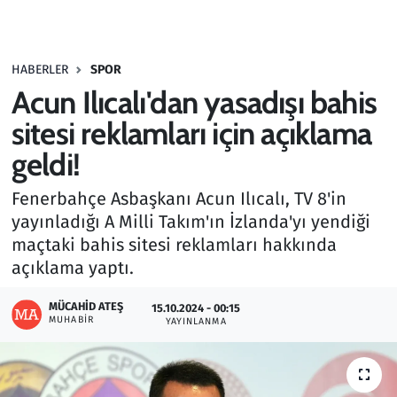
Gündem
HABERLER
SPOR
Haber
Acun Ilıcalı'dan yasadışı bahis
Kültür Sanat
sitesi reklamları için açıklama
geldi!
Kurumsal Haberler
Fenerbahçe Asbaşkanı Acun Ilıcalı, TV 8'in
Lezzet Durağı
yayınladığı A Milli Takım'ın İzlanda'yı yendiği
maçtaki bahis sitesi reklamları hakkında
Memur ve Kamu
açıklama yaptı.
Otomobil
MÜCAHID ATEŞ
15.10.2024 - 00:15
MUHABIR
YAYINLANMA
Oyun
Ramazan