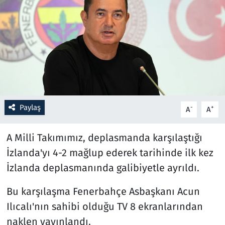
Resmi İlanlar
Rüya Tabirleri
Sağlık
Savunma Sanayi
Paylaş
-
+
A
A
Seçim 2023
A Milli Takımımız, deplasmanda karşılaştığı
Spor
İzlanda'yı 4-2 mağlup ederek tarihinde ilk kez
İzlanda deplasmanında galibiyetle ayrıldı.
Teknoloji ve Bilim
Bu karşılaşma Fenerbahçe Asbaşkanı Acun
Televizyon
Ilıcalı'nın sahibi olduğu TV 8 ekranlarından
naklen yayınlandı.