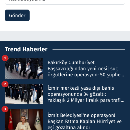
Gönder
Trend Haberler
1
Bakırköy Cumhuriyet
Başsavcılığı'ndan yeni nesil suç
örgütlerine operasyon: 50 şüpheli
hakkında gözaltı kararı
2
İzmir merkezli yasa dışı bahis
operasyonunda 34 gözaltı:
Yaklaşık 2 Milyar liralık para trafiği
tespit edildi
3
İzmit Belediyesi'ne operasyon!
Başkan Fatma Kaplan Hürriyet ve
eşi gözaltına alındı